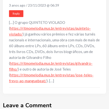
3 anos ago / 23/11/2023 @ 06:39
Reply
[…] O grupo QUINTETO VIOLADO
(
https://ritmomelodia.mus.br/entrevistas/quinteto-
violado/
) já ganhou vários prêmios e fez várias turnês
nacionais e internacionais, uma obra com mais de mais de
60 álbuns entre LPs, 60 álbuns entre LPs, CDs, DVDs,
três livros CDs, DVDs, dois livros biográficos, um de
autoria de Gilvandro Filho
(
https://ritmomelodia.mus.br/entrevistas/gilvandro-
filho/
) e outro de autoria de José Teles
(
https://ritmomelodia.mus.br/entrevistas/jose-teles-
frevo-ao-manguebeat/
). […]
Leave a Comment