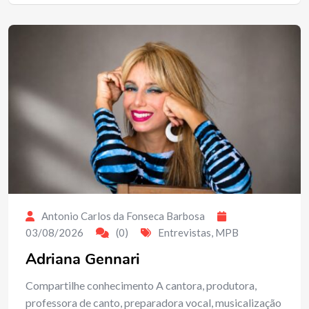
Antonio Carlos da Fonseca Barbosa
03/08/2026
(0)
Entrevistas
,
MPB
Adriana Gennari
Compartilhe conhecimento A cantora, produtora,
professora de canto, preparadora vocal, musicalização