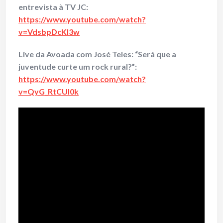
entrevista à TV JC:
https://www.youtube.com/watch?
v=VdsbpDcKI3w
Live da Avoada com José Teles: “Será que a
juventude curte um rock rural?”:
https://www.youtube.com/watch?
v=QyG_RtCUl0k