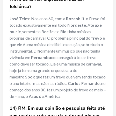
folclórica?
José Teles:
Nos anos 60, com a
Rozenblit
, o Frevo foi
tocado exaustivamente em todo
Nordeste
. Até
axé
music
, somente o
Recife
e o
Rio
tinha músicas
próprias de carnaval. O problema principal do
frevo
é
que ele é uma música de difícil execução, sobretudo o
instrumental. Dificilmente um músico que não tenha
vivência em
Pernambuco
conseguirá tocar frevo
como deve ser tocado. Ele é uma música de carnaval,
hoje já tem uma grande orquestra, a do
maestro
Spok
que faz um frevo que vem sendo tocado
o ano inteiro, mas não nas rádios.
Carlos Fernando
, no
começo dos anos 80, fez um projeto de frevo de meio –
de – ano, o
Asas da América
.
14) RM: Em sua opinião e pesquisa feita até
que ponto a cobrança da paternidade por