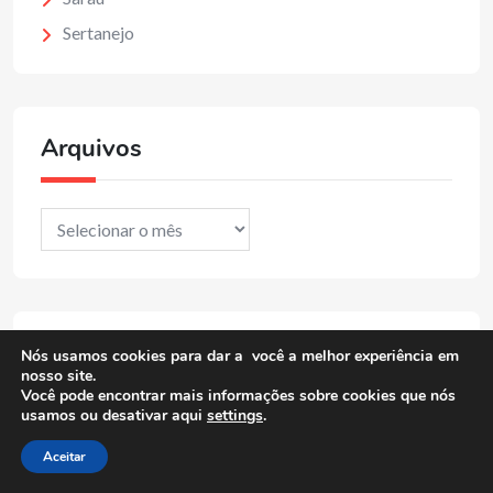
Sertanejo
Arquivos
Arquivos
Tag Cloud
Nós usamos cookies para dar a você a melhor experiência em
nosso site.
Você pode encontrar mais informações sobre cookies que nós
usamos ou desativar aqui
settings
.
Bahia
baixista
baião
baião e xote
Aceitar
Blues
bossa nova
cantor
cantora