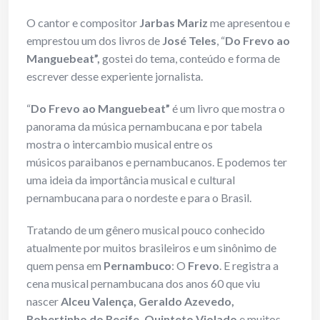
O cantor e compositor
Jarbas Mariz
me apresentou e
emprestou um dos livros de
José Teles
, “
Do Frevo ao
Manguebeat”,
gostei do tema, conteúdo e forma de
escrever desse experiente jornalista.
“
Do Frevo ao Manguebeat”
é um livro que mostra o
panorama da música pernambucana e por tabela
mostra o intercambio musical entre os
músicos paraibanos e pernambucanos. E podemos ter
uma ideia da importância musical e cultural
pernambucana para o nordeste e para o Brasil.
Tratando de um gênero musical pouco conhecido
atualmente por muitos brasileiros e um sinônimo de
quem pensa em
Pernambuco
: O
Frevo
. E registra a
cena musical pernambucana dos anos 60 que viu
nascer
Alceu Valença, Geraldo Azevedo,
Robertinho do Recife, Quinteto Violado
e muitos