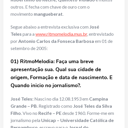
outros. E fecha com chave de ouro com o
movimento
mangueberat
.
Segue abaixo a entrevista exclusiva com
José
Teles
para a
www.ritmomelodia.mus.br
, entrevistado
por
Antonio Carlos da Fonseca Barbosa
em 01 de
setembro de 2005:
01) RitmoMelodia: Faça uma breve
apresentação sua. Qual sua cidade de
origem, Formação e data de nascimento. E
Quando inicio no jornalismo?.
José Teles:
Nasci no dia 12.08.1953 em
Campina
Grande – PB
. Registrado como
José Teles da Silva
Filho
. Vivo no
Recife – PE
desde 1960. Forme-me em
jornalismo pela
Unicap – Universidade Católica de
Pernambuco
, escrevo para o
Jornal do