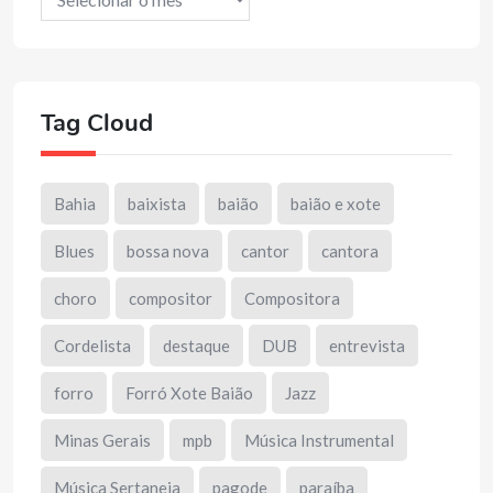
Tag Cloud
Bahia
baixista
baião
baião e xote
Blues
bossa nova
cantor
cantora
choro
compositor
Compositora
Cordelista
destaque
DUB
entrevista
forro
Forró Xote Baião
Jazz
Minas Gerais
mpb
Música Instrumental
Música Sertaneja
pagode
paraíba