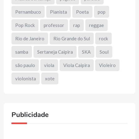
Pernambuco
Pianista
Poeta
pop
Pop Rock
professor
rap
reggae
Rio de Janeiro
Rio Grande do Sul
rock
samba
Sertaneja Caipira
SKA
Soul
são paulo
viola
Viola Caipira
Violeiro
violonista
xote
Publicidade