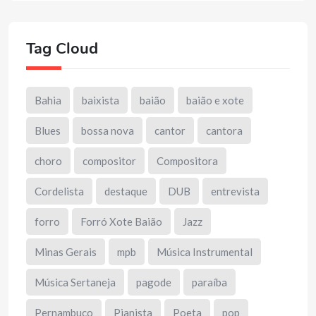
Tag Cloud
Bahia
baixista
baião
baião e xote
Blues
bossa nova
cantor
cantora
choro
compositor
Compositora
Cordelista
destaque
DUB
entrevista
forro
Forró Xote Baião
Jazz
Minas Gerais
mpb
Música Instrumental
Música Sertaneja
pagode
paraíba
Pernambuco
Pianista
Poeta
pop