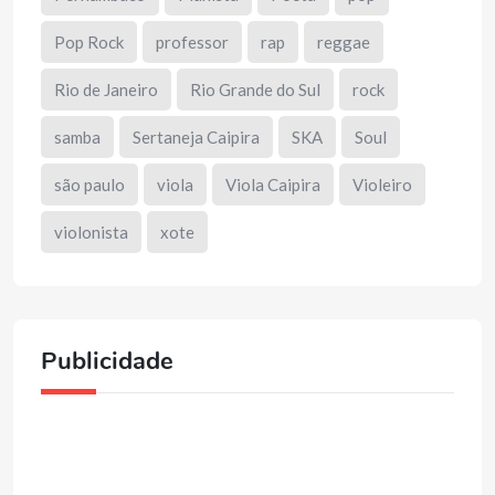
Pop Rock
professor
rap
reggae
Rio de Janeiro
Rio Grande do Sul
rock
samba
Sertaneja Caipira
SKA
Soul
são paulo
viola
Viola Caipira
Violeiro
violonista
xote
Publicidade