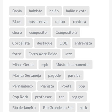
Bahia
baixista
baião
baião e xote
Blues
bossa nova
cantor
cantora
choro
compositor
Compositora
Cordelista
destaque
DUB
entrevista
forro
Forró Xote Baião
Jazz
Minas Gerais
mpb
Música Instrumental
Música Sertaneja
pagode
paraíba
Pernambuco
Pianista
Poeta
pop
Pop Rock
professor
rap
reggae
Rio de Janeiro
Rio Grande do Sul
rock