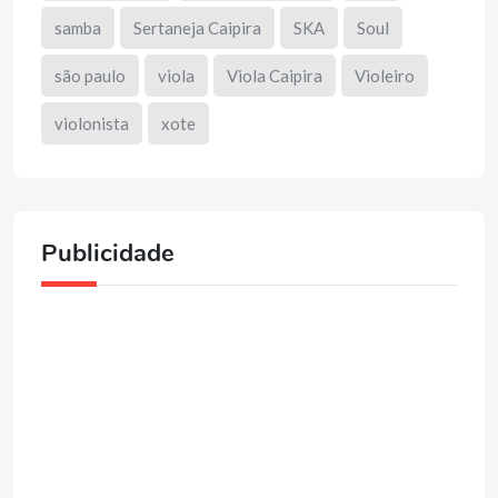
samba
Sertaneja Caipira
SKA
Soul
são paulo
viola
Viola Caipira
Violeiro
violonista
xote
Publicidade