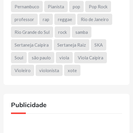
Pernambuco
Pianista
pop
Pop Rock
professor
rap
reggae
Rio de Janeiro
Rio Grande do Sul
rock
samba
Sertaneja Caipira
Sertaneja Raiz
SKA
Soul
são paulo
viola
Viola Caipira
Violeiro
violonista
xote
Publicidade