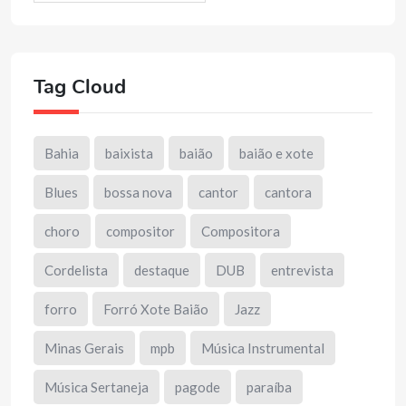
Tag Cloud
Bahia
baixista
baião
baião e xote
Blues
bossa nova
cantor
cantora
choro
compositor
Compositora
Cordelista
destaque
DUB
entrevista
forro
Forró Xote Baião
Jazz
Minas Gerais
mpb
Música Instrumental
Música Sertaneja
pagode
paraíba