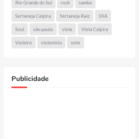
Rio Grande do Sul
rock
samba
Sertaneja Caipira
Sertaneja Raiz
SKA
Soul
são paulo
viola
Viola Caipira
Violeiro
violonista
xote
Publicidade