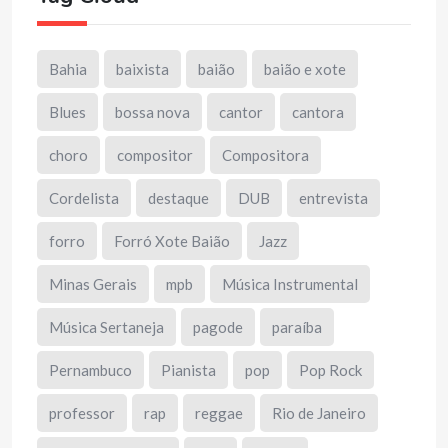
Bahia
baixista
baião
baião e xote
Blues
bossa nova
cantor
cantora
choro
compositor
Compositora
Cordelista
destaque
DUB
entrevista
forro
Forró Xote Baião
Jazz
Minas Gerais
mpb
Música Instrumental
Música Sertaneja
pagode
paraíba
Pernambuco
Pianista
pop
Pop Rock
professor
rap
reggae
Rio de Janeiro