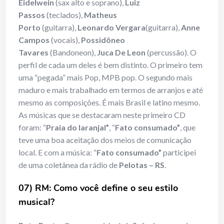
Eidelwein
(sax alto e soprano),
Luiz
Passos
(teclados),
Matheus
Porto
(guitarra),
Leonardo Vergara
(guitarra),
Anne
Campos
(vocais),
Possidôneo
Tavares
(Bandoneon),
Juca De Leon
(percussão). O
perfil de cada um deles é bem distinto. O primeiro tem
uma “pegada” mais Pop, MPB pop. O segundo mais
maduro e mais trabalhado em termos de arranjos e até
mesmo as composições. É mais Brasil e latino mesmo.
As músicas que se destacaram neste primeiro CD
foram: “
Praia do laranjal”
, “
Fato consumado”
, que
teve uma boa aceitação dos meios de comunicação
local. E com a música: “
Fato consumado”
participei
de uma coletânea da rádio de
Pelotas – RS
.
07) RM: Como você define o seu estilo
musical?