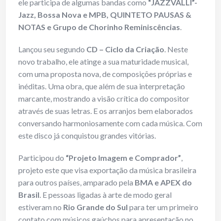
ele participa de algumas bandas como
“JAZZVALLI”-
Jazz, Bossa Nova e MPB, QUINTETO PAUSAS &
NOTAS e Grupo de Chorinho Reminiscências
.
Lançou seu segundo
CD – Ciclo da Criação
. Neste
novo trabalho, ele atinge a sua maturidade musical,
com uma proposta nova, de composições próprias e
inéditas. Uma obra, que além de sua interpretação
marcante, mostrando a visão crítica do compositor
através de suas letras. E os arranjos bem elaborados
conversando harmoniosamente com cada música. Com
este disco já conquistou grandes vitórias.
Participou do
“Projeto Imagem e Comprador”
,
projeto este que visa exportação da música brasileira
para outros países, amparado pela
BMA e APEX do
Brasil
. E pessoas ligadas à arte de modo geral
estiveram no
Rio Grande do Sul
para ter um primeiro
contato com músicos gaúchos para apresentação no