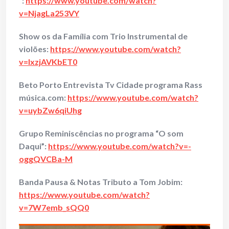
“:
https://www.youtube.com/watch?
v=NjagLa253VY
Show os da Família com Trio Instrumental de
violões:
https://www.youtube.com/watch?
v=IxzjAVKbET0
Beto Porto Entrevista Tv Cidade programa Rass
música.com:
https://www.youtube.com/watch?
v=uybZw6qiUhg
Grupo Reminiscências no programa “O som
Daqui”:
https://www.youtube.com/watch?v=-
oggQVCBa-M
Banda Pausa & Notas Tributo a Tom Jobim:
https://www.youtube.com/watch?
v=7W7emb_sQQ0