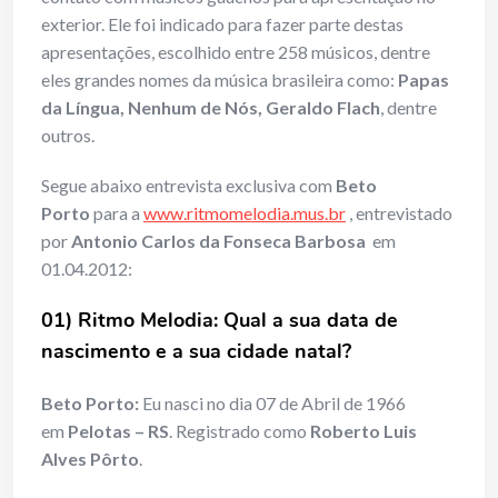
exterior. Ele foi indicado para fazer parte destas
apresentações, escolhido entre 258 músicos, dentre
eles grandes nomes da música brasileira como:
Papas
da Língua, Nenhum de Nós, Geraldo Flach
, dentre
outros.
Segue abaixo entrevista exclusiva com
Beto
Porto
para a
www.ritmomelodia.mus.br
, entrevistado
por
Antonio Carlos da Fonseca Barbosa
em
01.04.2012:
01) Ritmo Melodia: Qual a sua data de
nascimento e a sua cidade natal?
Beto Porto:
Eu nasci no dia 07 de Abril de 1966
em
Pelotas – RS
. Registrado como
Roberto Luis
Alves Pôrto
.