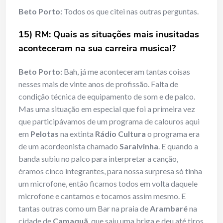
Beto Porto:
Todos os que citei nas outras perguntas.
15) RM: Quais as situações mais inusitadas
aconteceram na sua carreira musical?
Beto Porto:
Bah, já me aconteceram tantas coisas
nesses mais de vinte anos de profissão. Falta de
condição técnica de equipamento de som e de palco.
Mas uma situação em especial que foi a primeira vez
que participávamos de um programa de calouros aqui
em
Pelotas
na extinta
Rádio Cultura
o programa era
de um acordeonista chamado
Saraivinha
. E quando a
banda subiu no palco para interpretar a canção,
éramos cinco integrantes, para nossa surpresa só tinha
um microfone, então ficamos todos em volta daquele
microfone e cantamos e tocamos assim mesmo. E
tantas outras como um Bar na praia de
Arambaré
na
cidade de
Camaquã
, que saiu uma briga e deu até tiros