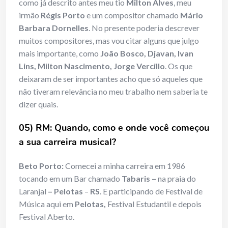
como já descrito antes meu tio
Milton Alves
, meu
irmão
Régis Porto
e um compositor chamado
Mário
Barbara Dornelles
. No presente poderia descrever
muitos compositores, mas vou citar alguns que julgo
mais importante, como
João Bosco, Djavan, Ivan
Lins, Milton Nascimento, Jorge Vercillo
. Os que
deixaram de ser importantes acho que só aqueles que
não tiveram relevância no meu trabalho nem saberia te
dizer quais.
05) RM: Quando, como e onde você começou
a sua carreira musical?
Beto Porto:
Comecei a minha carreira em 1986
tocando em um Bar chamado
Tabaris –
na praia do
Laranjal
– Pelotas
–
RS
. E participando de Festival de
Música aqui em
Pelotas,
Festival Estudantil e depois
Festival Aberto.