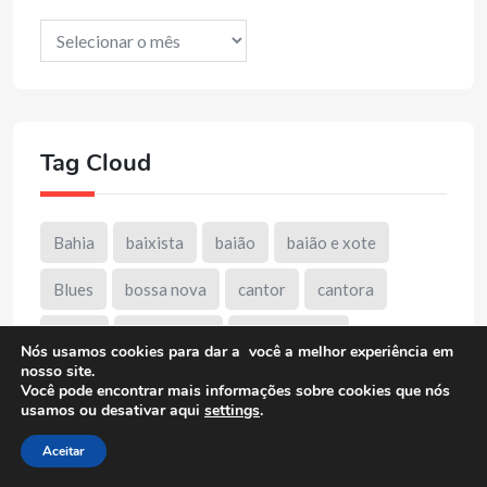
Arquivos
Tag Cloud
Bahia
baixista
baião
baião e xote
Blues
bossa nova
cantor
cantora
choro
compositor
Compositora
Nós usamos cookies para dar a você a melhor experiência em
nosso site.
Cordelista
destaque
DUB
entrevista
Você pode encontrar mais informações sobre cookies que nós
usamos ou desativar aqui
settings
.
forro
Forró Xote Baião
Jazz
Aceitar
Minas Gerais
mpb
Música Instrumental