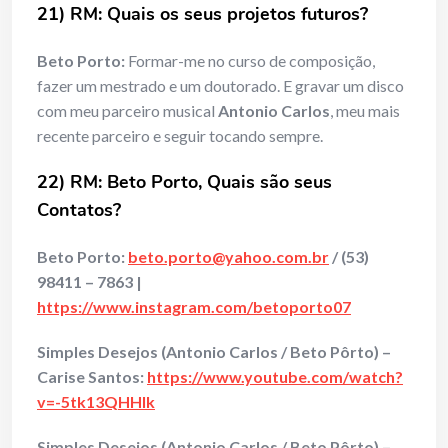
21) RM: Quais os seus projetos futuros?
Beto Porto:
Formar-me no curso de composição,
fazer um mestrado e um doutorado. E gravar um disco
com meu parceiro musical
Antonio Carlos
, meu mais
recente parceiro e seguir tocando sempre.
22) RM: Beto Porto, Quais são seus
Contatos?
Beto Porto:
beto.porto@yahoo.com.br
/ (53)
98411 – 7863 |
https://www.instagram.com/betoporto07
Simples Desejos (Antonio Carlos / Beto Pôrto) –
Carise Santos:
https://www.youtube.com/watch?
v=-5tk13QHHIk
Simples Desejos (Antonio Carlos / Beto Pôrto) –