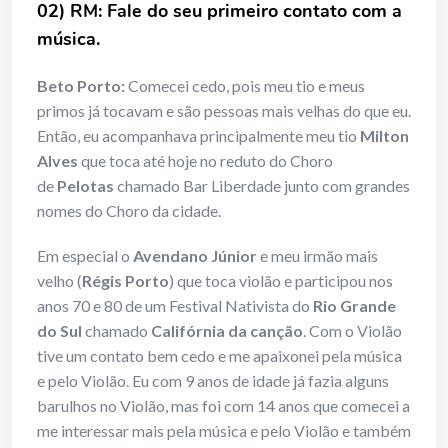
02) RM: Fale do seu primeiro contato com a
música.
Beto Porto:
Comecei cedo, pois meu tio e meus
primos já tocavam e são pessoas mais velhas do que eu.
Então, eu acompanhava principalmente meu tio
Milton
Alves
que toca até hoje no reduto do Choro
de
Pelotas
chamado Bar Liberdade junto com grandes
nomes do Choro da cidade.
Em especial o
Avendano Júnior
e meu irmão mais
velho (
Régis Porto
) que toca violão e participou nos
anos 70 e 80 de um Festival Nativista do
Rio Grande
do Sul
chamado
Califórnia da canção
. Com o Violão
tive um contato bem cedo e me apaixonei pela música
e pelo Violão. Eu com 9 anos de idade já fazia alguns
barulhos no Violão, mas foi com 14 anos que comecei a
me interessar mais pela música e pelo Violão e também