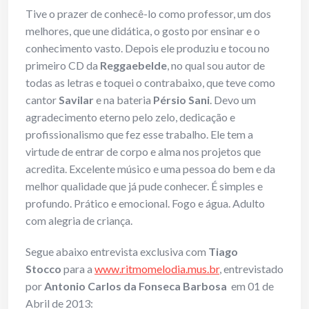
Tive o prazer de conhecê-lo como professor, um dos
melhores, que une didática, o gosto por ensinar e o
conhecimento vasto. Depois ele produziu e tocou no
primeiro CD da
Reggaebelde
, no qual sou autor de
todas as letras e toquei o contrabaixo, que teve como
cantor
Savilar
e na bateria
Pérsio Sani
. Devo um
agradecimento eterno pelo zelo, dedicação e
profissionalismo que fez esse trabalho. Ele tem a
virtude de entrar de corpo e alma nos projetos que
acredita. Excelente músico e uma pessoa do bem e da
melhor qualidade que já pude conhecer. É simples e
profundo. Prático e emocional. Fogo e água. Adulto
com alegria de criança.
Segue abaixo entrevista exclusiva com
Tiago
Stocco
para a
www.ritmomelodia.mus.br
, entrevistado
por
Antonio Carlos da Fonseca Barbosa
em 01 de
Abril de 2013: