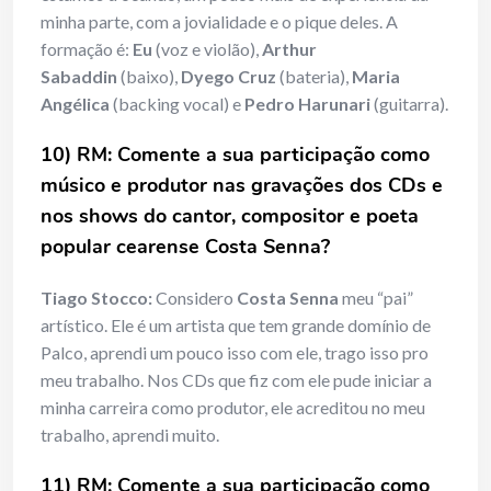
minha parte, com a jovialidade e o pique deles. A
formação é:
Eu
(voz e violão),
Arthur
Sabaddin
(baixo),
Dyego Cruz
(bateria),
Maria
Angélica
(backing vocal) e
Pedro Harunari
(guitarra).
10) RM: Comente a sua participação como
músico e produtor nas gravações dos CDs e
nos shows do cantor, compositor e poeta
popular cearense Costa Senna?
Tiago Stocco:
Considero
Costa Senna
meu “pai”
artístico. Ele é um artista que tem grande domínio de
Palco, aprendi um pouco isso com ele, trago isso pro
meu trabalho. Nos CDs que fiz com ele pude iniciar a
minha carreira como produtor, ele acreditou no meu
trabalho, aprendi muito.
11) RM: Comente a sua participação como