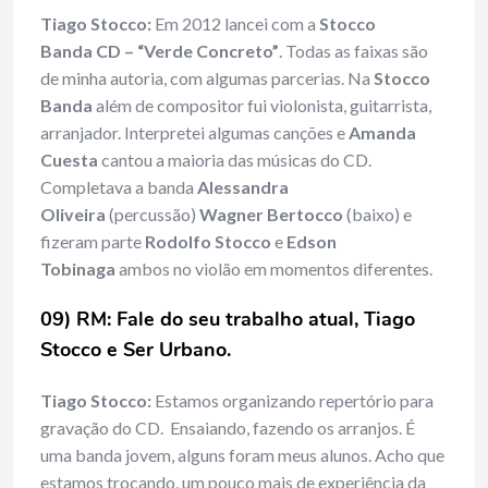
Tiago Stocco:
Em 2012 lancei com a
Stocco
Banda
CD – “Verde Concreto”
. Todas as faixas são
de minha autoria, com algumas parcerias. Na
Stocco
Banda
além de compositor fui violonista, guitarrista,
arranjador. Interpretei algumas canções e
Amanda
Cuesta
cantou a maioria das músicas do CD.
Completava a banda
Alessandra
Oliveira
(percussão)
Wagner Bertocco
(baixo) e
fizeram parte
Rodolfo Stocco
e
Edson
Tobinaga
ambos no violão em momentos diferentes.
09) RM: Fale do seu trabalho atual, Tiago
Stocco e Ser Urbano.
Tiago Stocco:
Estamos organizando repertório para
gravação do CD. Ensaiando, fazendo os arranjos. É
uma banda jovem, alguns foram meus alunos. Acho que
estamos trocando, um pouco mais de experiência da