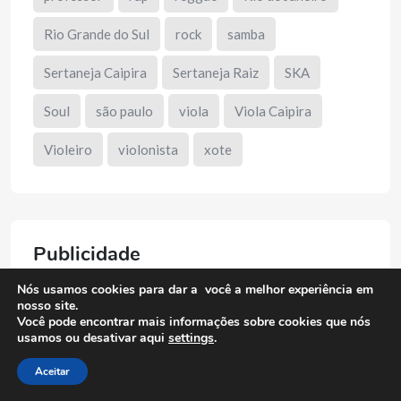
Rio Grande do Sul
rock
samba
Sertaneja Caipira
Sertaneja Raiz
SKA
Soul
são paulo
viola
Viola Caipira
Violeiro
violonista
xote
Publicidade
Nós usamos cookies para dar a você a melhor experiência em
nosso site.
Você pode encontrar mais informações sobre cookies que nós
usamos ou desativar aqui
settings
.
Aceitar