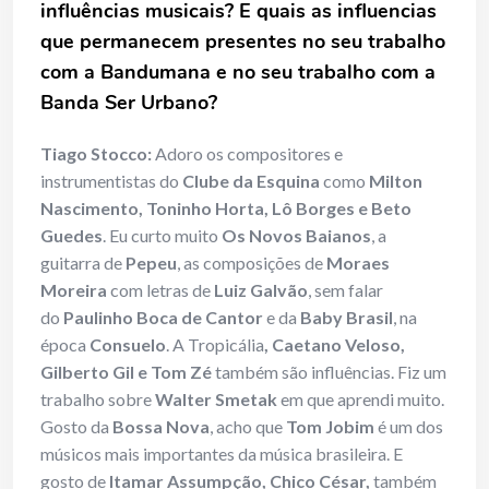
influências musicais? E quais as influencias
que permanecem presentes no seu trabalho
com a Bandumana e no seu trabalho com a
Banda Ser Urbano?
Tiago Stocco:
Adoro os compositores e
instrumentistas do
Clube da Esquina
como
Milton
Nascimento, Toninho Horta, Lô Borges e Beto
Guedes
. Eu curto muito
Os Novos Baianos
, a
guitarra de
Pepeu
, as composições de
Moraes
Moreira
com letras de
Luiz Galvão
, sem falar
do
Paulinho Boca de Cantor
e da
Baby Brasil
, na
época
Consuelo
. A Tropicália
, Caetano Veloso,
Gilberto Gil e Tom Zé
também são influências. Fiz um
trabalho sobre
Walter Smetak
em que aprendi muito.
Gosto da
Bossa Nova
, acho que
Tom Jobim
é um dos
músicos mais importantes da música brasileira. E
gosto de
Itamar Assumpção, Chico César,
também