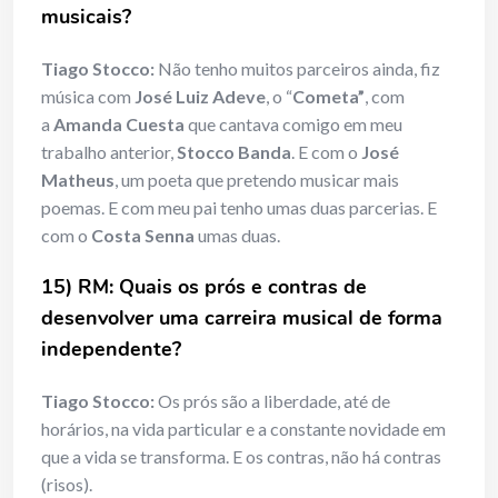
musicais?
Tiago Stocco:
Não tenho muitos parceiros ainda, fiz
música com
José Luiz Adeve
, o “
Cometa”
, com
a
Amanda Cuesta
que cantava comigo em meu
trabalho anterior,
Stocco Banda
. E com o
José
Matheus
, um poeta que pretendo musicar mais
poemas. E com meu pai tenho umas duas parcerias. E
com o
Costa Senna
umas duas.
15) RM: Quais os prós e contras de
desenvolver uma carreira musical de forma
independente?
Tiago Stocco:
Os prós são a liberdade, até de
horários, na vida particular e a constante novidade em
que a vida se transforma. E os contras, não há contras
(risos).