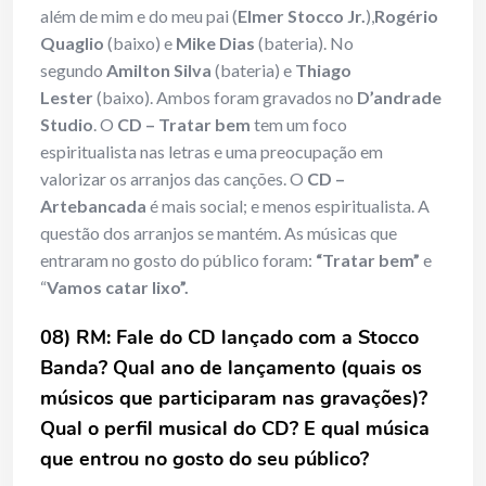
além de mim e do meu pai (
Elmer Stocco Jr.
),
Rogério
Quaglio
(baixo) e
Mike Dias
(bateria). No
segundo
Amilton Silva
(bateria) e
Thiago
Lester
(baixo). Ambos foram gravados no
D’andrade
Studio
. O
CD – Tratar bem
tem um foco
espiritualista nas letras e uma preocupação em
valorizar os arranjos das canções. O
CD –
Artebancada
é mais social; e menos espiritualista. A
questão dos arranjos se mantém. As músicas que
entraram no gosto do público foram:
“Tratar
bem”
e
“
Vamos catar lixo”.
08) RM: Fale do CD lançado com a Stocco
Banda? Qual ano de lançamento (quais os
músicos que participaram nas gravações)?
Qual o perfil musical do CD? E qual música
que entrou no gosto do seu público?