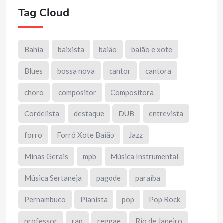
Tag Cloud
Bahia
baixista
baião
baião e xote
Blues
bossa nova
cantor
cantora
choro
compositor
Compositora
Cordelista
destaque
DUB
entrevista
forro
Forró Xote Baião
Jazz
Minas Gerais
mpb
Música Instrumental
Música Sertaneja
pagode
paraíba
Pernambuco
Pianista
pop
Pop Rock
professor
rap
reggae
Rio de Janeiro