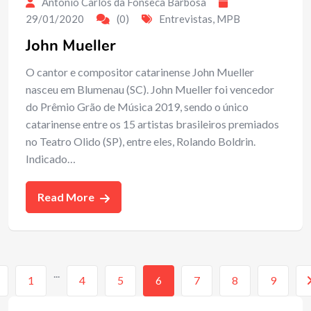
Antonio Carlos da Fonseca Barbosa
29/01/2020
(0)
Entrevistas
,
MPB
John Mueller
O cantor e compositor catarinense John Mueller
nasceu em Blumenau (SC). John Mueller foi vencedor
do Prêmio Grão de Música 2019, sendo o único
catarinense entre os 15 artistas brasileiros premiados
no Teatro Olido (SP), entre eles, Rolando Boldrin.
Indicado…
Read More
...
1
4
5
6
7
8
9