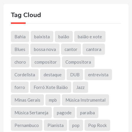
Tag Cloud
Bahia
baixista
baião
baião e xote
Blues
bossa nova
cantor
cantora
choro
compositor
Compositora
Cordelista
destaque
DUB
entrevista
forro
Forró Xote Baião
Jazz
Minas Gerais
mpb
Música Instrumental
Música Sertaneja
pagode
paraíba
Pernambuco
Pianista
pop
Pop Rock