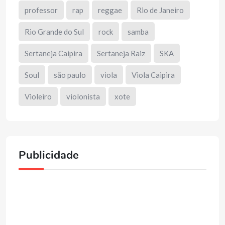
professor
rap
reggae
Rio de Janeiro
Rio Grande do Sul
rock
samba
Sertaneja Caipira
Sertaneja Raiz
SKA
Soul
são paulo
viola
Viola Caipira
Violeiro
violonista
xote
Publicidade