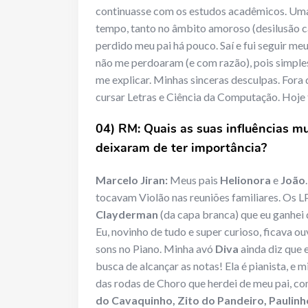
continuasse com os estudos acadêmicos. Uma
tempo, tanto no âmbito amoroso (desilusão ca
perdido meu pai há pouco. Saí e fui seguir m
não me perdoaram (e com razão), pois simples
me explicar. Minhas sinceras desculpas. Fora 
cursar Letras e Ciência da Computação. Hoje
04) RM: Quais as suas influências m
deixaram de ter importância?
Marcelo Jiran:
Meus pais
Helionora
e
João
tocavam Violão nas reuniões familiares. Os L
Clayderman
(da capa branca) que eu ganhei 
Eu, novinho de tudo e super curioso, ficava o
sons no Piano. Minha avó
Diva
ainda diz que 
busca de alcançar as notas! Ela é pianista, e 
das rodas de Choro que herdei de meu pai, co
do Cavaquinho, Zito do Pandeiro, Paulinho