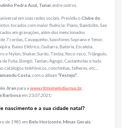
ulinho Pedra Azul, Tunai
, entre outros.
niversal em suas redes sociais. Presidiu o
Clube do
ntos tocados com maior fluência: Piano, Bandolim, Sax
ocados em gravações, além dos mencionados
e de 7 cordas, Cavaquinho, Saxofones Soprano e Tenor,
pira, Baixo Elétrico, Guitarra, Bateria, Escaleta,
ro e Nylon, Shaker, Surdo, Timba, Reco-reco, Triângulo,
 de Folia, Bongô, Tantan, Agogô, Castanholas e tudo
 catálogos telefônicos, conchinhas, talheres, etc…
amandu Costa
, com o álbum
“Festejo”.
lo Jiran
para a
www.ritmomelodia.mus.br
,
ca Barbosa
em 23.07.2021:
de nascimento e a sua cidade natal?
eiro de 1985 em
Belo Horizonte
,
Minas Gerais
.