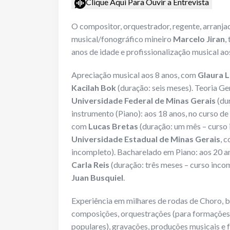
Clique Aqui Para Ouvir a Entrevista
O compositor, orquestrador, regente, arranjad
musical/fonográfico mineiro
Marcelo Jiran
,
anos de idade e profissionalização musical ao
Apreciação musical aos 8 anos, com
Glaura 
Kacilah Bok
(duração: seis meses). Teoria Ge
Universidade Federal de Minas Gerais
(dur
instrumento (Piano): aos 18 anos, no curso d
com
Lucas Bretas
(duração: um mês – curso 
Universidade Estadual de Minas Gerais
, 
incompleto). Bacharelado em Piano: aos 20 a
Carla Reis
(duração: três meses – curso inco
Juan Busquiel
.
Experiência em milhares de rodas de Choro, ba
composições, orquestrações (para formações s
populares), gravações, produções musicais e