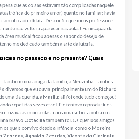
 pena que as coisas estavam tão complicadas naquele
tastrófica do primeiro amor) quanto no familiar; havia
eu caminho autodidata. Desconfio que meus professores
mente não voltei a aparecer nas aulas! Fui incapaz de
da área musical ficou apenas o sabor do desejo de
 tenho me dedicado também à arte da luteria.
usicais no passado e no presente? Quais
… também uma amiga da família, a
Neuzinha
… ambos
P’s diversos que eu ouvia, principalmente um do
Richard
de uma tia querida, a
Marilu
; ali foi onde tudo começou!
uvindo repetidas vezes esse LP e tentava reproduzir os
eu cruzava as minúsculas mãos uma sobre a outra em
minha bisavó
Octacília
também foi. Os queridos amigos
m os quais convivo desde a infância, como o
Moreira
 7 cordas, Agnaldo 7 cordas, Vicente do Clarinete,