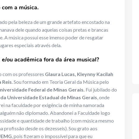
o com a música.
rado pela beleza de um grande artefato encostado na
manava dele quando aquelas coisas pretas e brancas
e. A música possui esse imenso poder de resgatar
gares especiais através dela.
 e/ou acadêmica fora da área musical?
ão com os professores
Glaura Lucas, Kleynny Kacilah
a Reis
. Sou formado em Teoria Geral da Música pelo
niversidade Federal de Minas Gerais.
Fui jubilado do
 da Universidade Estadual de Minas Gerais
, onde
trei na faculdade por exigência de minha namorada
m alguém não diplomado. Abandonei a Faculdade logo
ssidade e quantidade de trabalho (com música mesmo
a profissão desde os dezesseis). Sou grato aos
UEMG
, pois fizeram o impossível para que eu