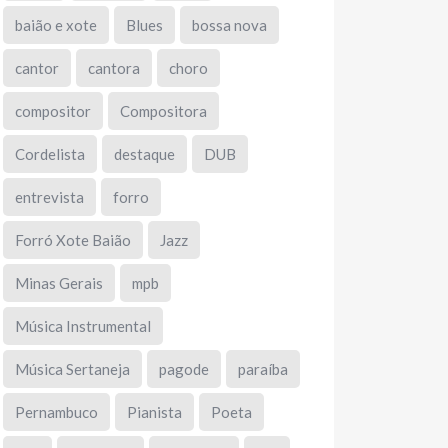
baião e xote
Blues
bossa nova
cantor
cantora
choro
compositor
Compositora
Cordelista
destaque
DUB
entrevista
forro
Forró Xote Baião
Jazz
Minas Gerais
mpb
Música Instrumental
Música Sertaneja
pagode
paraíba
Pernambuco
Pianista
Poeta