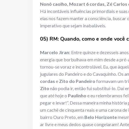
Nonô caolho, Mozart 6 cordas, Zé Carlos
Há incontáveis influências primordiais e suas 
elas nos fazem manter a consciência, buscar o
imperativo que sejam inabaláveis.
05) RM: Quando, como e onde você c
Marcelo Jiran:
Entre quinze e dezesseis anos
energia que borbulhava em mim desde a pré-
tornou-se voraz e incontrolável. Eu, que àque
jugulares do Pandeiro e do Cavaquinho. Os 
cordas
e
Zito do Pandeiro
formavam um trio
Zito
não podia ir, então fui substituí-lo. Daí 
que até hoje o
Paulinho
e eu relembramos fel
pegar e levar!”. Dessa maneira minha história
um cachê de cinquenta reais e uma carona de i
bairro Ouro Preto, em
Belo Horizonte
mesmo
ar livre e meus dedos quase congelaram! Ante