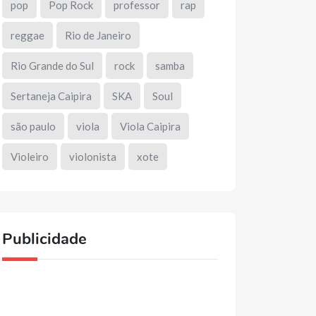
pop
Pop Rock
professor
rap
reggae
Rio de Janeiro
Rio Grande do Sul
rock
samba
Sertaneja Caipira
SKA
Soul
são paulo
viola
Viola Caipira
Violeiro
violonista
xote
Publicidade