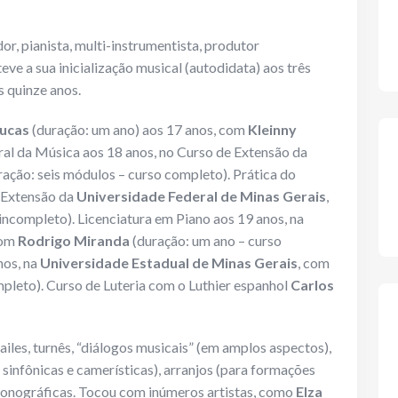
or, pianista, multi-instrumentista, produtor
 teve a sua inicialização musical (autodidata) aos três
s quinze anos.
Lucas
(duração: um ano) aos 17 anos, com
Kleinny
ral da Música aos 18 anos, no Curso de Extensão da
ação: seis módulos – curso completo). Prática do
e Extensão da
Universidade Federal de Minas Gerais
,
incompleto). Licenciatura em Piano aos 19 anos, na
com
Rodrigo Miranda
(duração: um ano – curso
nos, na
Universidade Estadual de Minas Gerais
, com
mpleto). Curso de Luteria com o Luthier espanhol
Carlos
iles, turnês, “diálogos musicais” (em amplos aspectos),
infônicas e camerísticas), arranjos (para formações
 fonográficas. Tocou com inúmeros artistas, como
Elza