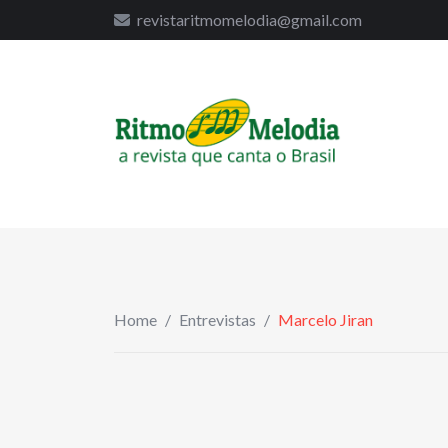
to
revistaritmomelodia@gmail.com
content
Home
/
Entrevistas
/
Marcelo Jiran