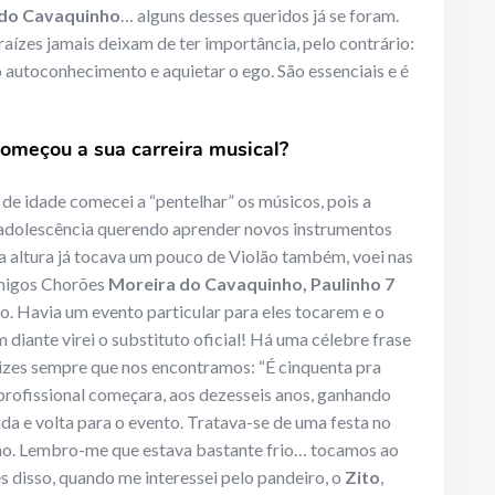
 do Cavaquinho
… alguns desses queridos já se foram.
raízes jamais deixam de ter importância, pelo contrário:
 autoconhecimento e aquietar o ego. São essenciais e é
omeçou a sua carreira musical?
 de idade comecei a “pentelhar” os músicos, pois a
adolescência querendo aprender novos instrumentos
la altura já tocava um pouco de Violão também, voei nas
amigos Chorões
Moreira do Cavaquinho, Paulinho 7
. Havia um evento particular para eles tocarem e o
em diante virei o substituto oficial! Há uma célebre frase
izes sempre que nos encontramos: “É cinquenta pra
 profissional começara, aos dezesseis anos, ganhando
da e volta para o evento. Tratava-se de uma festa no
. Lembro-me que estava bastante frio… tocamos ao
s disso, quando me interessei pelo pandeiro, o
Zito
,