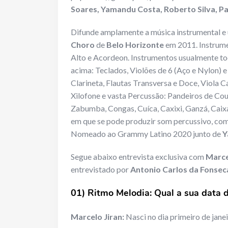
Soares, Yamandu Costa, Roberto Silva, Pa
Difunde amplamente a música instrumental e u
Choro
de
Belo Horizonte
em 2011. Instrume
Alto e Acordeon. Instrumentos usualmente t
acima: Teclados, Violões de 6 (Aço e Nylon) 
Clarineta, Flautas Transversa e Doce, Viola Cai
Xilofone e vasta Percussão: Pandeiros de Cou
Zabumba, Congas, Cuíca, Caxixi, Ganzá, Caixa
em que se pode produzir som percussivo, como
Nomeado ao Grammy Latino 2020 junto de
Y
Segue abaixo entrevista exclusiva com
Marce
entrevistado por
Antonio Carlos da Fonse
01) Ritmo Melodia: Qual a sua data 
Marcelo Jiran:
Nasci no dia primeiro de jan