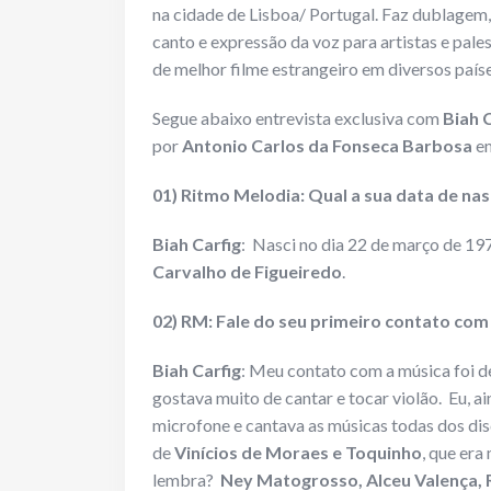
na cidade de Lisboa/ Portugal. Faz dublagem,
canto e expressão da voz para artistas e pale
de melhor filme estrangeiro em diversos país
Segue abaixo entrevista exclusiva com
Biah 
por
Antonio Carlos da Fonseca Barbosa
em
01) Ritmo Melodia: Qual a sua data de nas
Biah Carfig
: Nasci no dia 22 de março de 1
Carvalho de Figueiredo
.
02) RM: Fale do seu primeiro contato com
Biah Carfig
: Meu contato com a música foi 
gostava muito de cantar e tocar violão. Eu, a
microfone e cantava as músicas todas dos dis
de
Vinícios de Moraes e Toquinho
, que era
lembra?
Ney Matogrosso, Alceu Valença, Ri