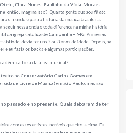
Otelo, Clara Nunes, Paulinho da Viola, Moraes
ina
, então, imagina isso? Quanta gente que sou fã até
ara o mundo e para a história da música brasileira.
a seguir nessa onda e toda diferença na minha história
ntil da igreja católica de
Campanha – MG
. Primeiras
sistindo, devia ter uns 7 ou 8 anos de idade. Depois, na
r e eu fazia os backs e algumas participações.
cadêmica fora da área musical?
 teatro no
Conservatório Carlos Gomes
em
ersidade Livre de Música
) em
São Paulo
, mas não
s no passado e no presente. Quais deixaram de ter
ileira com esses artistas incríveis que citei a cima. Eu
o
desde criança. Foi uma grande referência de