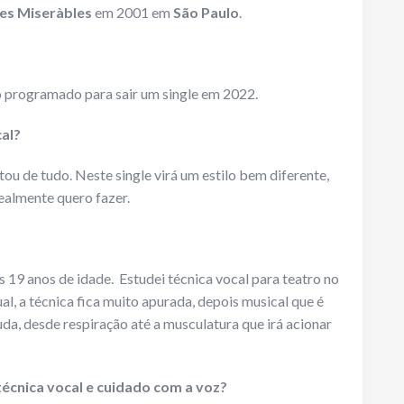
es Miseràbles
em 2001 em
São Paulo
.
o programado para sair um single em 2022.
cal?
tou de tudo. Neste single virá um estilo bem diferente,
realmente quero fazer.
s 19 anos de idade. Estudei técnica vocal para teatro no
ual, a técnica fica muito apurada, depois musical que é
uda, desde respiração até a musculatura que irá acionar
técnica vocal e cuidado com a voz?