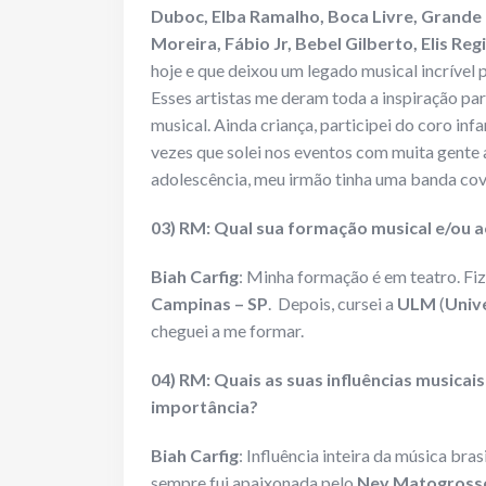
Duboc, Elba Ramalho, Boca Livre, Grande 
Moreira, Fábio Jr, Bebel Gilberto, Elis Reg
hoje e que deixou um legado musical incrível p
Esses artistas me deram toda a inspiração par
musical. Ainda criança, participei do coro infa
vezes que solei nos eventos com muita gente as
adolescência, meu irmão tinha uma banda cove
03) RM: Qual sua formação musical e/ou a
Biah Carfig
: Minha formação é em teatro. Fiz
Campinas – SP
. Depois, cursei a
ULM
(
Univ
cheguei a me formar.
04) RM: Quais as suas influências musicai
importância?
Biah Carfig
: Influência inteira da música bras
sempre fui apaixonada pelo
Ney
Matogross