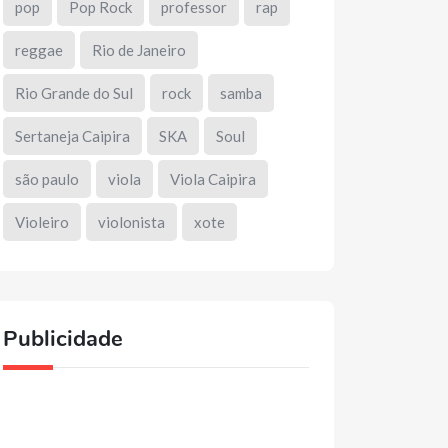
pop
Pop Rock
professor
rap
reggae
Rio de Janeiro
Rio Grande do Sul
rock
samba
Sertaneja Caipira
SKA
Soul
são paulo
viola
Viola Caipira
Violeiro
violonista
xote
Publicidade