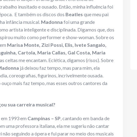
trabalho inusitado e ousado. Então, minha influência foi
 época. E também os discos dos
Beatles
que meu pai
nha infância musical.
Madonna
foi uma grande
o artista inteligente e disciplinada. Digamos que, dos
inspirou muito como performer e show-woman. Sobre os
 tem
Marisa Monte, Zizi Possi, Elis, Ivete Sangalo,
guinha, Cartola, Maria Callas, Gal Costa, Maria
s celtas me encantam. Eclética, digamos (risos). Sobre
Madonna
já deixou faz tempo, mas para mim, ela
a, coreografias, figurinos, incrivelmente ousada.
 ouço mais faz tempo, mas esses outros cantores da
u sua carreira musical?
ou em 1993 em
Campinas – SP
, cantando em banda de
m uma professora italiana, ela me sugeriu não cantar
 não seguindo a ópera e fui parar no meio dos musicais