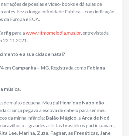
 narrações de poesias e vídeo-books e dá aulas de
strantes. Fez o longa Intimidade Pública – com indicação
es da Europa e EUA.
Carfig
para a
www.ritmomelodia.mus.br
, entrevistada
 22.11.2021:
cimento e a sua cidade natal?
974 em
Campanha – MG
. Registrada como
Fabiana
 a música.
desde muito pequena. Meu pai
Henrique Napoleão
inda criança pegava a escova de cabelo para ser meu
cos da minha infância:
Balão Mágico
, a
Arca de Noé
 maravilhoso – grandes artistas brasileiros participavam,
ta Lee, Marina, Zuza, Fagner, as Frenéticas, Jane