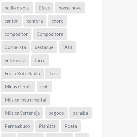
baião e xote
Blues
bossa nova
cantor
cantora
choro
compositor
Compositora
Cordelista
destaque
DUB
entrevista
forro
Forró Xote Baião
Jazz
Minas Gerais
mpb
Música Instrumental
Música Sertaneja
pagode
paraíba
Pernambuco
Pianista
Poeta