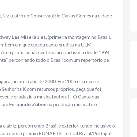
g
, fez teatro no Conservatório Carlos Gomes na cidade
oadway
Les Miseràbles
, (primeira montagem no Brasil,
 também em que cursou canto erudito na ULM
 Atua profissionalmente na área artística desde 1994.
nta” percorrendo todo o Brasil com um repertório de
auguração até o ano de 2000. Em 2005 escreveu e
 Senhorita K com recursos próprios, peça que foi
eveu e produziu o musical autoral – O Canto das
a com
Fernando Zuben
na produção musical e o
 atriz, percorrendo Brasil e exterior, tendo inclusive o
lado com o prêmio FUNARTE – edital Brasil/Portugal