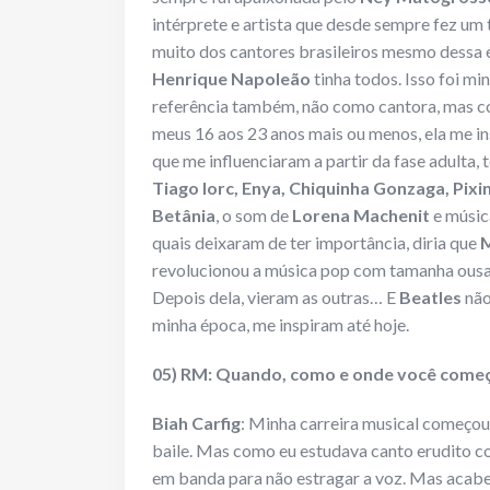
intérprete e artista que desde sempre fez um 
muito dos cantores brasileiros mesmo dessa
Henrique Napoleão
tinha todos. Isso foi mi
referência também, não como cantora, mas com
meus 16 aos 23 anos mais ou menos, ela me 
que me influenciaram a partir da fase adulta,
Tiago Iorc, Enya, Chiquinha Gonzaga, Pixin
Betânia
, o som de
Lorena Machenit
e música
quais deixaram de ter importância, diria que
revolucionou a música pop com tamanha ousadi
Depois dela, vieram as outras… E
Beatles
não
minha época, me inspiram até hoje.
05) RM: Quando, como e onde você começo
Biah Carfig
: Minha carreira musical começ
baile. Mas como eu estudava canto erudito co
em banda para não estragar a voz. Mas acabei