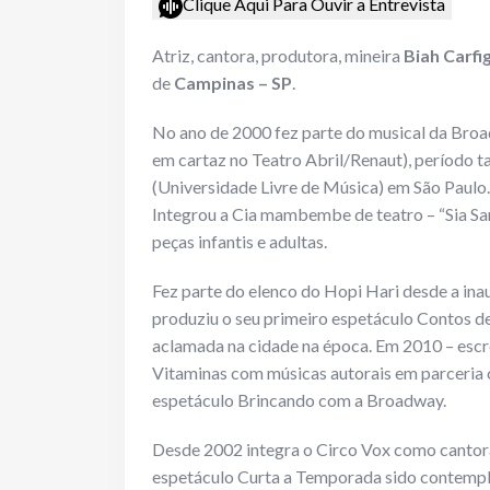
Clique Aqui Para Ouvir a Entrevista
Atriz, cantora, produtora, mineira
Biah Carfi
de
Campinas – SP
.
No ano de 2000 fez parte do musical da Br
em cartaz no Teatro Abril/Renaut), período
(Universidade Livre de Música) em São Paulo.
Integrou a Cia mambembe de teatro – “Sia Sa
peças infantis e adultas.
Fez parte do elenco do Hopi Hari desde a in
produziu o seu primeiro espetáculo Contos de
aclamada na cidade na época. Em 2010 – escr
Vitaminas com músicas autorais em parceri
espetáculo Brincando com a Broadway.
Desde 2002 integra o Circo Vox como cantora e
espetáculo Curta a Temporada sido contemp