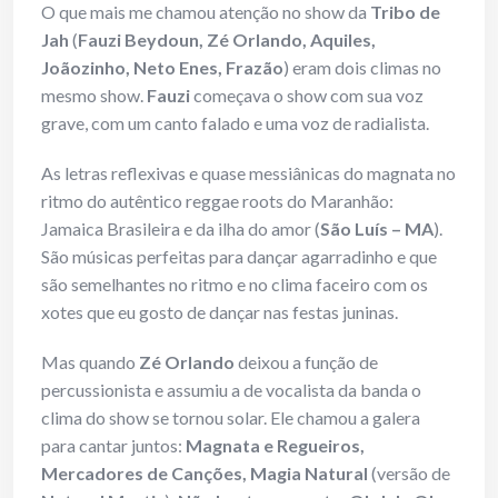
O que mais me chamou atenção no show da
Tribo de
Jah
(
Fauzi Beydoun, Zé Orlando,
Aquiles,
Joãozinho, Neto Enes, Frazão
) eram dois climas no
mesmo show.
Fauzi
começava o show com sua voz
grave, com um canto falado e uma voz de radialista.
As letras reflexivas e quase messiânicas do magnata no
ritmo do autêntico reggae roots do Maranhão:
Jamaica Brasileira e da ilha do amor (
São Luís – MA
).
São músicas perfeitas para dançar agarradinho e que
são semelhantes no ritmo e no clima faceiro com os
xotes que eu gosto de dançar nas festas juninas.
Mas quando
Zé Orlando
deixou a função de
percussionista e assumiu a de vocalista da banda o
clima do show se tornou solar. Ele chamou a galera
para cantar juntos:
Magnata e Regueiros,
Mercadores de Canções, Magia Natural
(versão de