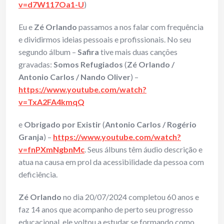
v=d7W117Oa1-U
)
Eu e
Zé Orlando
passamos a nos falar com frequência
e dividirmos ideias pessoais e profissionais. No seu
segundo álbum –
Safira
tive mais duas canções
gravadas:
Somos Refugiados
(
Zé Orlando /
Antonio Carlos / Nando Oliver
) –
https://www.youtube.com/watch?
v=TxA2FA4kmqQ
e
Obrigado por Existir
(
Antonio Carlos / Rogério
Granja
) –
https://www.youtube.com/watch?
v=fnPXmNgbnMc
. Seus álbuns têm áudio descrição e
atua na causa em prol da acessibilidade da pessoa com
deficiência.
Zé Orlando
no dia 20/07/2024 completou 60 anos e
faz 14 anos que acompanho de perto seu progresso
educacional, ele voltou a estudar se formando como