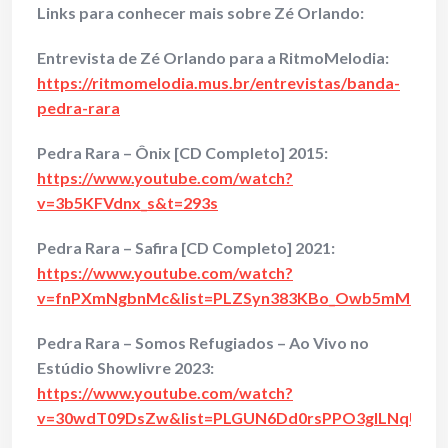
Links para conhecer mais sobre Zé Orlando:
Entrevista de Zé Orlando para a RitmoMelodia:
https://ritmomelodia.mus.br/entrevistas/banda-
pedra-rara
Pedra Rara – Ônix [CD Completo] 2015:
https://www.youtube.com/watch?
v=3b5KFVdnx_s&t=293s
Pedra Rara – Safira [CD Completo] 2021:
https://www.youtube.com/watch?
v=fnPXmNgbnMc&list=PLZSyn383KBo_Owb5mM6tRI
Pedra Rara – Somos Refugiados – Ao Vivo no
Estúdio Showlivre 2023:
https://www.youtube.com/watch?
v=30wdT09DsZw&list=PLGUN6Dd0rsPPO3gILNqUsUB