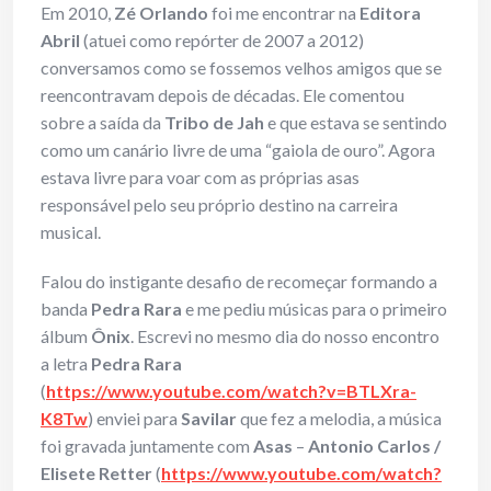
Em 2010,
Zé Orlando
foi me encontrar na
Editora
Abril
(atuei como repórter de 2007 a 2012)
conversamos como se fossemos velhos amigos que se
reencontravam depois de décadas. Ele comentou
sobre a saída da
Tribo de Jah
e que estava se sentindo
como um canário livre de uma “gaiola de ouro”. Agora
estava livre para voar com as próprias asas
responsável pelo seu próprio destino na carreira
musical.
Falou do instigante desafio de recomeçar formando a
banda
Pedra Rara
e me pediu músicas para o primeiro
álbum
Ônix
. Escrevi no mesmo dia do nosso encontro
a letra
Pedra Rara
(
https://www.youtube.com/watch?v=BTLXra-
K8Tw
) enviei para
Savilar
que fez a melodia, a música
foi gravada juntamente com
Asas
–
Antonio Carlos /
Elisete Retter
(
https://www.youtube.com/watch?