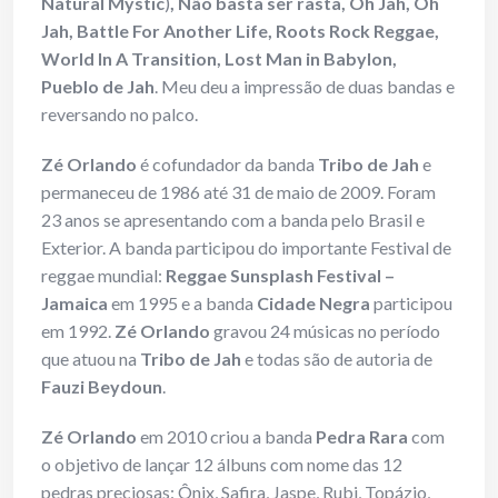
Natural Mystic
)
, Não basta ser rasta, Oh Jah, Oh
Jah, Battle For Another Life, Roots Rock Reggae,
World In A Transition, Lost Man in Babylon,
Pueblo de Jah
. Meu deu a impressão de duas bandas e
reversando no palco.
Zé Orlando
é cofundador da banda
Tribo de Jah
e
permaneceu de 1986 até 31 de maio de 2009. Foram
23 anos se apresentando com a banda pelo Brasil e
Exterior. A banda participou do importante Festival de
reggae mundial:
Reggae Sunsplash Festival –
Jamaica
em 1995 e a banda
Cidade Negra
participou
em 1992.
Zé Orlando
gravou 24 músicas no período
que atuou na
Tribo de Jah
e todas são de autoria de
Fauzi Beydoun
.
Zé Orlando
em 2010 criou a banda
Pedra Rara
com
o objetivo de lançar 12 álbuns com nome das 12
pedras preciosas: Ônix, Safira, Jaspe, Rubi, Topázio,