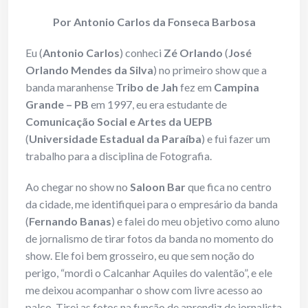
Por Antonio Carlos da Fonseca Barbosa
Eu (
Antonio Carlos
) conheci
Zé Orlando
(
José
Orlando Mendes da Silva
) no primeiro show que a
banda maranhense
Tribo de Jah
fez em
Campina
Grande – PB
em 1997, eu era estudante de
Comunicação Social e Artes da UEPB
(
Universidade Estadual da Paraíba
) e fui fazer um
trabalho para a disciplina de Fotografia.
Ao chegar no show no
Saloon Bar
que fica no centro
da cidade, me identifiquei para o empresário da banda
(
Fernando Banas
) e falei do meu objetivo como aluno
de jornalismo de tirar fotos da banda no momento do
show. Ele foi bem grosseiro, eu que sem noção do
perigo, “mordi o Calcanhar Aquiles do valentão”, e ele
me deixou acompanhar o show com livre acesso ao
palco. Tirei as fotos na função de aprendiz de jornalista