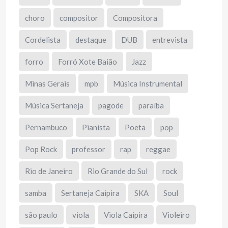
choro
compositor
Compositora
Cordelista
destaque
DUB
entrevista
forro
Forró Xote Baião
Jazz
Minas Gerais
mpb
Música Instrumental
Música Sertaneja
pagode
paraíba
Pernambuco
Pianista
Poeta
pop
Pop Rock
professor
rap
reggae
Rio de Janeiro
Rio Grande do Sul
rock
samba
Sertaneja Caipira
SKA
Soul
são paulo
viola
Viola Caipira
Violeiro