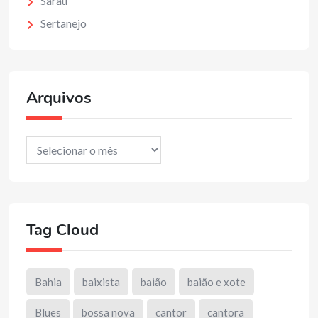
Sarau
Sertanejo
Arquivos
Arquivos
Tag Cloud
Bahia
baixista
baião
baião e xote
Blues
bossa nova
cantor
cantora