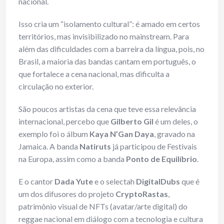
nacional.
Isso cria um “isolamento cultural”: é amado em certos
territórios, mas invisibilizado no mainstream. Para
além das dificuldades com a barreira da língua, pois, no
Brasil, a maioria das bandas cantam em português, o
que fortalece a cena nacional, mas dificulta a
circulação no exterior.
São poucos artistas da cena que teve essa relevância
internacional, percebo que
Gilberto Gil
é um deles, o
exemplo foi o álbum
Kaya N’Gan Daya
, gravado na
Jamaica. A banda
Natiruts
já participou de Festivais
na Europa, assim como a banda
Ponto de Equilíbrio
.
E o cantor
Dada Yute
e o selectah
DigitalDubs
que é
um dos difusores do projeto
CryptoRastas
,
patrimônio visual de NFTs (avatar/arte digital) do
reggae nacional em diálogo com a tecnologia e cultura