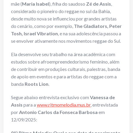
mãe (
Maria Isabel
), filha do saudoso
Zé de Assis
,
considerado o pioneiro do reggae no sul da Bahia,
desde muito nova se influenciou por grandes artistas
do cenário, como por exemplo,
The Gladiators, Peter
Tosh, Israel Vibration
, e na sua adolescência passou a
se envolver ativamente nos movimentos reggae do Sul.
Ela desenvolve seu trabalho na área acadêmica com
estudos sobre afroempreendedorismo feminino, além
de contribuir em produções culturais, palestras, banda
de apoio em eventos e para artistas do reggae com a
banda
Roots Lion
.
Segue abaixo entrevista exclusivo com
Vanessa de
Assis
para a
www.ritmomelodia.mus.br
, entrevistada
por
Antonio Carlos da Fonseca Barbosa
em
12/09/2025:
01) Ritmo Melodia: Qual a sua data de nascimento