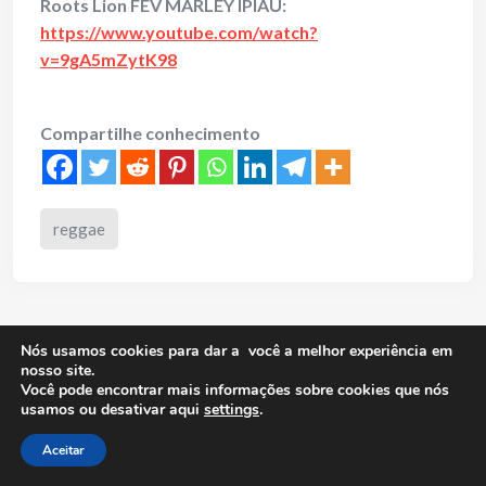
Roots Lion FEV MARLEY IPIAÚ:
https://www.youtube.com/watch?
v=9gA5mZytK98
Compartilhe conhecimento
reggae
2 Comments
Nós usamos cookies para dar a você a melhor experiência em
nosso site.
Você pode encontrar mais informações sobre cookies que nós
usamos ou desativar aqui
settings
.
Márcia Tauil
Aceitar
11 meses ago / 17/09/2025 @ 08:50