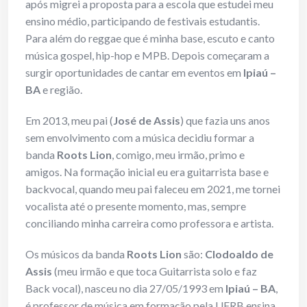
após migrei a proposta para a escola que estudei meu
ensino médio, participando de festivais estudantis.
Para além do reggae que é minha base, escuto e canto
música gospel, hip-hop e MPB. Depois começaram a
surgir oportunidades de cantar em eventos em
Ipiaú –
BA
e região.
Em 2013, meu pai (
José de Assis
) que fazia uns anos
sem envolvimento com a música decidiu formar a
banda
Roots Lion
, comigo, meu irmão, primo e
amigos. Na formação inicial eu era guitarrista base e
backvocal, quando meu pai faleceu em 2021, me tornei
vocalista até o presente momento, mas, sempre
conciliando minha carreira como professora e artista.
Os músicos da banda
Roots Lion
são:
Clodoaldo de
Assis
(meu irmão e que toca Guitarrista solo e faz
Back vocal), nasceu no dia 27/05/1993 em
Ipiaú – BA
,
é professor de música em formação pela UFRB ensina