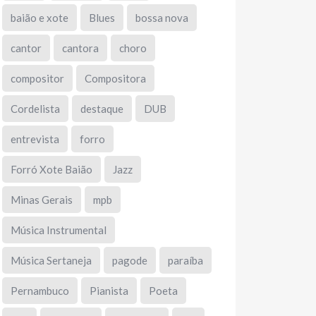
baião e xote
Blues
bossa nova
cantor
cantora
choro
compositor
Compositora
Cordelista
destaque
DUB
entrevista
forro
Forró Xote Baião
Jazz
Minas Gerais
mpb
Música Instrumental
Música Sertaneja
pagode
paraíba
Pernambuco
Pianista
Poeta