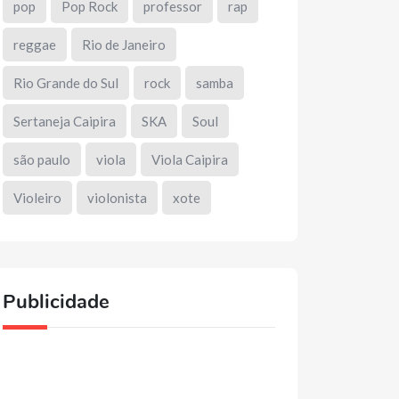
pop
Pop Rock
professor
rap
reggae
Rio de Janeiro
Rio Grande do Sul
rock
samba
Sertaneja Caipira
SKA
Soul
são paulo
viola
Viola Caipira
Violeiro
violonista
xote
Publicidade