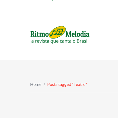
to
revistaritmomelodia@gmail.com
content
Home
/
Posts tagged “Teatro”