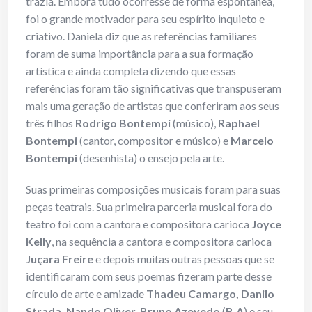
trazia. Embora tudo ocorresse de forma espontânea,
foi o grande motivador para seu espírito inquieto e
criativo. Daniela diz que as referências familiares
foram de suma importância para a sua formação
artística e ainda completa dizendo que essas
referências foram tão significativas que transpuseram
mais uma geração de artistas que conferiram aos seus
três filhos
Rodrigo Bontempi
(músico),
Raphael
Bontempi
(cantor, compositor e músico) e
Marcelo
Bontempi
(desenhista) o ensejo pela arte.
Suas primeiras composições musicais foram para suas
peças teatrais. Sua primeira parceria musical fora do
teatro foi com a cantora e compositora carioca
Joyce
Kelly
, na sequência a cantora e compositora carioca
Juçara Freire
e depois muitas outras pessoas que se
identificaram com seus poemas fizeram parte desse
círculo de arte e amizade
Thadeu Camargo, Danilo
Strada, Nando Oliver, Bruno Azevedo
(
B.A
) e seu