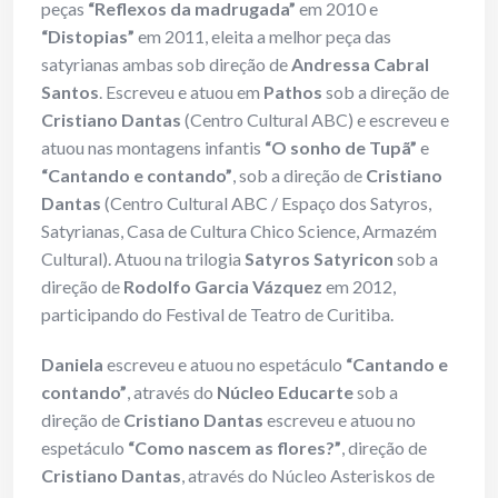
peças
“Reflexos da
madrugada”
em 2010 e
“Distopias”
em 2011, eleita a melhor peça das
satyrianas ambas sob direção de
Andressa Cabral
Santos
. Escreveu e atuou em
Pathos
sob a direção de
Cristiano Dantas
(Centro Cultural ABC) e escreveu e
atuou nas montagens infantis
“O sonho de Tupã”
e
“Cantando e contando”
, sob a direção de
Cristiano
Dantas
(Centro Cultural ABC / Espaço dos Satyros,
Satyrianas, Casa de Cultura Chico Science, Armazém
Cultural). Atuou na trilogia
Satyros Satyricon
sob a
direção de
Rodolfo Garcia Vázquez
em 2012,
participando do Festival de Teatro de Curitiba.
Daniela
escreveu e atuou no espetáculo
“Cantando e
contando”
, através do
Núcleo
Educarte
sob a
direção de
Cristiano Dantas
escreveu e atuou no
espetáculo
“Como nascem as flores?”
, direção de
Cristiano Dantas
, através do Núcleo Asteriskos de