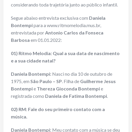
considerando toda trajetória junto ao público infantil.
Segue abaixo entrevista exclusiva com
Daniela
Bontempi
para a www.ritmomelodia.mus.br,
entrevistada por
Antonio Carlos da Fonseca
Barbosa
em 01.01.2022:
01) Ritmo Melodia: Qual a sua data de nascimento
e a sua cidade natal?
Daniela Bontempi:
Nasci no dia 10 de outubro de
1975, em
São Paulo – SP
. Filha de
Guilherme Jesus
Bontempi
e
Thereza Gioconda Bontempi
e
registrada como
Daniela de Fatima Bontempi
.
02) RM: Fale do seu primeiro contato com a
música.
Daniela Bontempi:
Meu contato com a música se deu