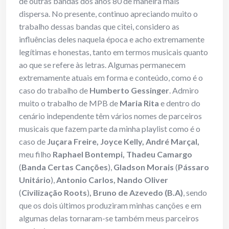
de outras bandas dos anos 80 de maneira mais
dispersa. No presente, continuo apreciando muito o
trabalho dessas bandas que citei, considero as
influências deles naquela época e acho extremamente
legítimas e honestas, tanto em termos musicais quanto
ao que se refere às letras. Algumas permanecem
extremamente atuais em forma e conteúdo, como é o
caso do trabalho de
Humberto Gessinger
. Admiro
muito o trabalho de MPB de
Maria Rita
e dentro do
cenário independente têm vários nomes de parceiros
musicais que fazem parte da minha playlist como é o
caso de
Juçara Freire, Joyce Kelly, André Marçal,
meu filho
Raphael Bontempi, Thadeu Camargo
(
Banda Certas Canções
),
Gladson Morais
(
Pássaro
Unitário
),
Antonio Carlos, Nando Oliver
(
Civilização Roots
)
,
Bruno de Azevedo
(
B.A
)
, sendo
que os dois últimos produziram minhas canções e em
algumas delas tornaram-se também meus parceiros