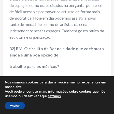
de espaços como esses citados na pergunta, por serem
de fácil acesso e promover os artistas de forma mais
democrática. Hoje em dia podemos assistir shows
tanto de medalhões como de artistas da cena
independente nesses espaços. Também gosto muito da
estrutura e organização.
32) RM: O circuito de Bar na cidade que você mora
ainda é uma boa opção de
trabalho para os músicos?
Daniela Bontempi:
Atualmente moro em
Extrema
,
Nós usamos cookies para dar a você a melhor experiência em
uma pequena cidade do Sul de
Minas Gerais
. Existe
nosso site.
aqui demanda de trabalho para músicos em bares.
Você pode encontrar mais informações sobre cookies que nós
usamos ou desativar aqui
settings
.
Contudo, esse panorama ainda está se reconfigurando
devido à situação da pandemia por COVID-19.
Aceitar