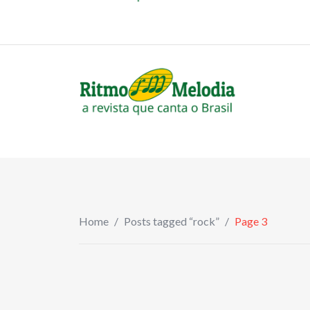
to
revistaritmomelodia@gmail.com
content
Home
/
Posts tagged “rock”
/
Page 3