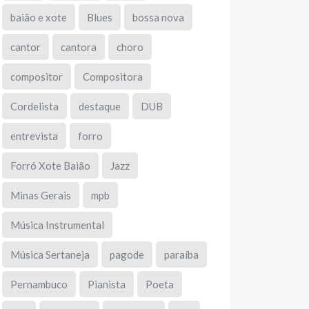
baião e xote
Blues
bossa nova
cantor
cantora
choro
compositor
Compositora
Cordelista
destaque
DUB
entrevista
forro
Forró Xote Baião
Jazz
Minas Gerais
mpb
Música Instrumental
Música Sertaneja
pagode
paraíba
Pernambuco
Pianista
Poeta