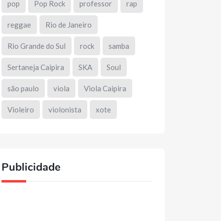
pop
Pop Rock
professor
rap
reggae
Rio de Janeiro
Rio Grande do Sul
rock
samba
Sertaneja Caipira
SKA
Soul
são paulo
viola
Viola Caipira
Violeiro
violonista
xote
Publicidade