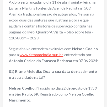
A obra será lançada no dia 11 de abril, quinta-feira, na
Livraria Martins Fontes da Avenida Paulista nº 509.
Além da tradicional sessão de autógrafos, Nelson irá
expor duas das pinturas que ilustram a obra e que
ajudam a contar a história de superação contida nas
páginas do livro. Quadro ‘A Visita’ – óleo sobre tela –
120x80cm – 2023.
Segue abaixo entrevista exclusiva com
Nelson Coelho
para a
www.ritmomelodia.mus.br
, entrevistado por
Antonio Carlos da Fonseca Barbosa
em 07.06.2024:
01) Ritmo Melodia: Qual a sua data de nascimento
e a sua cidade natal?
Nelson Coelho:
Nascido no dia 22 de agosto de 1959
em
São Paulo, SP
. Registrado como
Nelson Coelho
Nascimento.