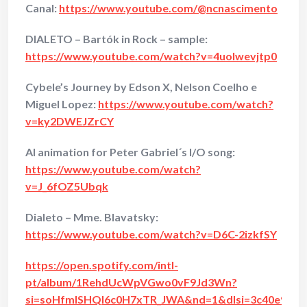
Canal:
https://www.youtube.com/@ncnascimento
DIALETO – Bartók in Rock – sample:
https://www.youtube.com/watch?v=4uolwevjtp0
Cybele’s Journey by Edson X, Nelson Coelho e
Miguel Lopez:
https://www.youtube.com/watch?
v=ky2DWEJZrCY
AI animation for Peter Gabriel´s I/O song:
https://www.youtube.com/watch?
v=J_6fOZ5Ubqk
Dialeto – Mme. Blavatsky:
https://www.youtube.com/watch?v=D6C-2izkfSY
https://open.spotify.com/intl-
pt/album/1RehdUcWpVGwo0vF9Jd3Wn?
si=soHfmISHQI6c0H7xTR_JWA&nd=1&dlsi=3c40e96e0