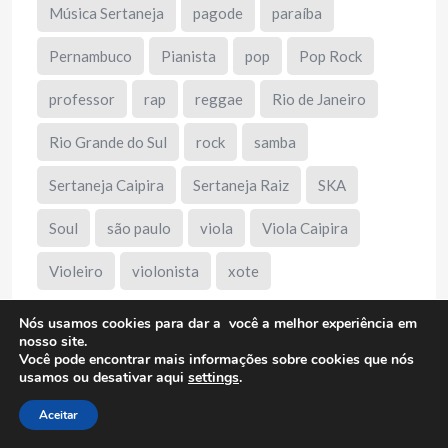
Música Sertaneja
pagode
paraíba
Pernambuco
Pianista
pop
Pop Rock
professor
rap
reggae
Rio de Janeiro
Rio Grande do Sul
rock
samba
Sertaneja Caipira
Sertaneja Raiz
SKA
Soul
são paulo
viola
Viola Caipira
Violeiro
violonista
xote
Nós usamos cookies para dar a você a melhor experiência em
nosso site.
Você pode encontrar mais informações sobre cookies que nós
usamos ou desativar aqui
settings
.
Publicidade
Aceitar