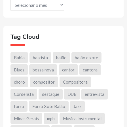
Arquivos
Tag Cloud
Bahia
baixista
baião
baião e xote
Blues
bossa nova
cantor
cantora
choro
compositor
Compositora
Cordelista
destaque
DUB
entrevista
forro
Forró Xote Baião
Jazz
Minas Gerais
mpb
Música Instrumental