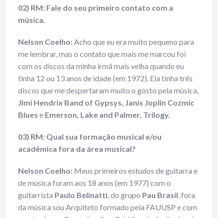
02) RM: Fale do seu primeiro contato com a
música.
Nelson Coelho:
Acho que eu era muito pequeno para
me lembrar, mas o contato que mais me marcou foi
com os discos da minha irmã mais velha quando eu
tinha 12 ou 13 anos de idade (em 1972). Ela tinha três
discos que me despertaram muito o gosto pela música,
Jimi Hendrix Band of Gypsys, Janis Joplin Cozmic
Blues
e
Emerson, Lake and Palmer, Trilogy.
03) RM: Qual sua formação musical e/ou
acadêmica fora da área musical?
Nelson Coelho:
Meus primeiros estudos de guitarra e
de música foram aos 18 anos (em 1977) com o
guitarrista
Paulo Belinatti
, do grupo
Pau Brasil
, fora
da música sou Arquiteto formado pela FAUUSP e com