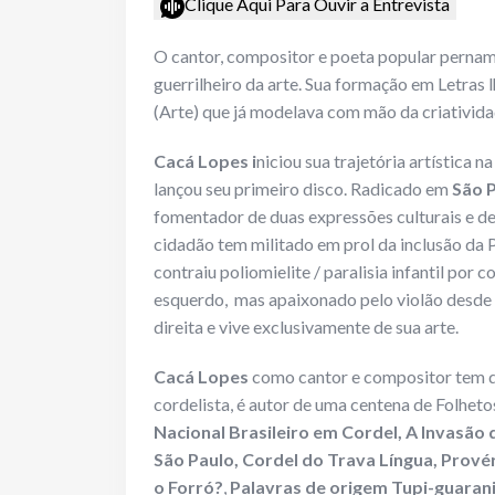
Clique Aqui Para Ouvir a Entrevista
O cantor, compositor e poeta popular perna
guerrilheiro da arte. Sua formação em Letras
(Arte) que já modelava com mão da criativid
Cacá Lopes i
niciou sua trajetória artística n
lançou seu primeiro disco. Radicado em
São 
fomentador de duas expressões culturais e de
cidadão tem militado em prol da inclusão da 
contraiu poliomielite / paralisia infantil po
esquerdo, mas apaixonado pelo violão desde 
direita e vive exclusivamente de sua arte.
Cacá Lopes
como cantor e compositor tem d
cordelista, é autor de uma centena de Folhet
Nacional Brasileiro em Cordel, A Invasão 
São Paulo, Cordel do Trava Língua, Prov
o Forró?
,
Palavras de origem Tupi-guaran