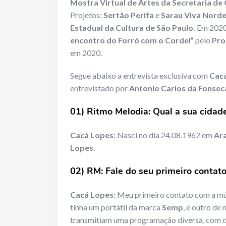
Mostra Virtual de Artes da Secretaria de
Projetos:
Sertão Perifa
e
Sarau Viva Nord
Estadual da Cultura de São Paulo.
Em 2020 
encontro do Forró com o Cordel”
pelo
Pro
em 2020.
Segue abaixo a entrevista exclusiva com
Cac
entrevistado por
Antonio Carlos da Fonse
01) Ritmo Melodia
: Qual a
sua cidade
Cacá Lopes:
Nasci no dia 24.08.1962 em
Ara
Lopes
.
02) RM: Fale do seu primeiro contat
Cacá Lopes:
Meu primeiro contato com a músi
tinha um portátil da marca
Semp
, e outro de
transmitiam uma programação diversa, com d