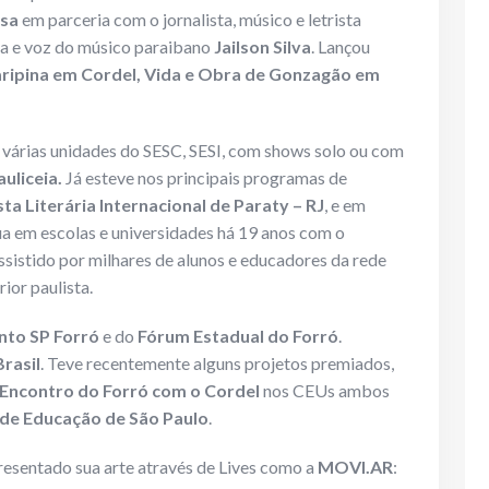
asa
em parceria com o jornalista, músico e letrista
a e voz do músico paraibano
Jailson Silva
. Lançou
aripina em Cordel, Vida e Obra de Gonzagão em
várias unidades do SESC, SESI, com shows solo ou com
uliceia.
Já esteve nos principais programas de
sta Literária Internacional de Paraty – RJ
, e em
a em escolas e universidades há 19 anos com o
ssistido por milhares de alunos e educadores da rede
ior paulista.
nto SP Forró
e do
Fórum Estadual do Forró
.
rasil
. Teve recentemente alguns projetos premiados,
Encontro do Forró com o Cordel
nos CEUs ambos
 de Educação de São Paulo
.
sentado sua arte através de Lives como a
MOVI.AR
: