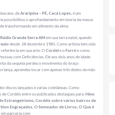
mbucano, de
Araripina – PE, Cacá Lopes,
é um
 lhe possibilitou o aprofundamento em teoria da massa
ade transformando em alimento da alma.
a
Rádio Grande Serra AM
em sua terra natal, quando
Paulo
desde 28 dezembro 1985. Como artista tem sido
 referência em sua arte: O
Cordel
e o
Forró
e como
Pessoas com Deficiências. Ele aos dois anos de idade
r conta da sequela perdeu o movimento do braço
criança, aprendeu tocar com apenas três dedos da mão
ez discos lançados e várias coletâneas. Como
os de Cordéis entre os publicados destaques para:
Hino
do Estrangeirismo, Cordéis sobre vários bairros de
érbios Engraçados, O Semeador de Livros, O Que é
i
em parceria com