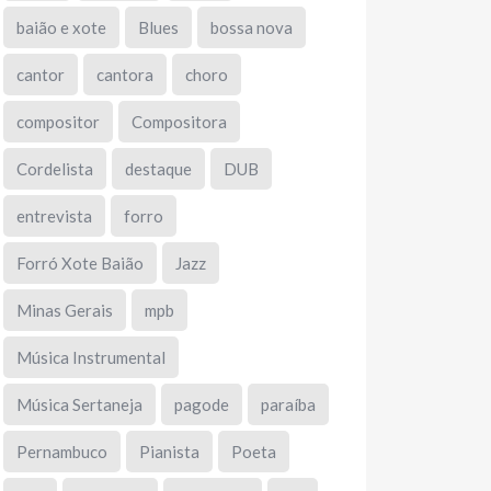
baião e xote
Blues
bossa nova
cantor
cantora
choro
compositor
Compositora
Cordelista
destaque
DUB
entrevista
forro
Forró Xote Baião
Jazz
Minas Gerais
mpb
Música Instrumental
Música Sertaneja
pagode
paraíba
Pernambuco
Pianista
Poeta