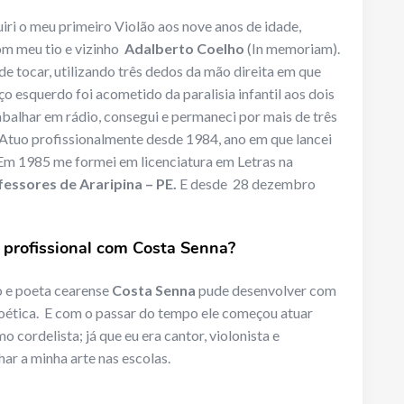
ri o meu primeiro Violão aos nove anos de idade,
om meu tio e vizinho
Adalberto Coelho
(In memoriam).
de tocar, utilizando três dedos da mão direita em que
ço esquerdo foi acometido da paralisia infantil aos dois
rabalhar em rádio, consegui e permaneci por mais de três
 Atuo profissionalmente desde 1984, ano em que lancei
Em 1985 me formei em licenciatura em Letras na
essores de Araripina – PE.
E desde 28 dezembro
e profissional com Costa Senna?
 e poeta cearense
Costa Senna
pude desenvolver com
poética. E com o passar do tempo ele começou atuar
 cordelista; já que eu era cantor, violonista e
ar a minha arte nas escolas.