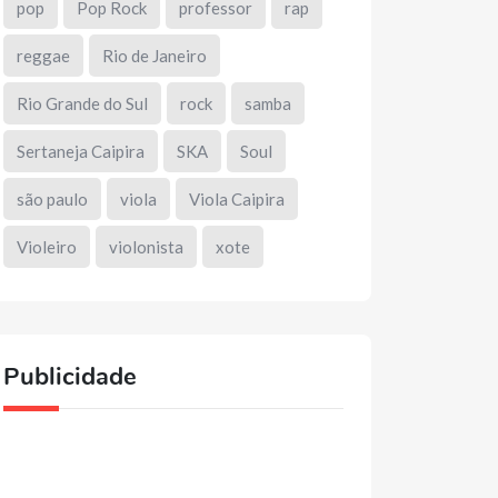
pop
Pop Rock
professor
rap
reggae
Rio de Janeiro
Rio Grande do Sul
rock
samba
Sertaneja Caipira
SKA
Soul
são paulo
viola
Viola Caipira
Violeiro
violonista
xote
Publicidade