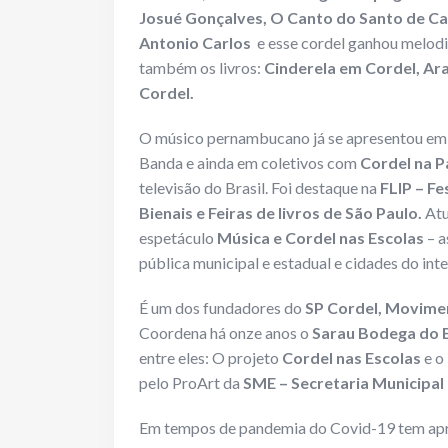
Josué Gonçalves, O Canto do Santo de C
Antonio Carlos
e esse cordel ganhou melodi
também os livros:
Cinderela em Cordel, Ar
Cordel.
O músico pernambucano já se apresentou em 
Banda e ainda em coletivos com
Cordel na Pa
televisão do Brasil. Foi destaque na
FLIP – Fe
Bienais e Feiras de livros de São Paulo.
Atu
espetáculo
Música e Cordel nas Escolas
– a
pública municipal e estadual e cidades do inter
É um dos fundadores do
SP Cordel, Movime
Coordena há onze anos o
Sarau Bodega do B
entre eles: O projeto
Cordel nas Escolas
e o
pelo ProArt da
SME – Secretaria Municipal
Em tempos de pandemia do Covid-19 tem apre