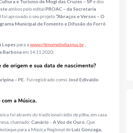
 Cultura e Turismo de Mogi das Cruzes – SP
e dos
este
ambos pelo edital
PROAC – da Secretaria
foi aprovado o seu projeto
“Abraços e Versos – O
grama Municipal de Fomento e Difusão do Forró
á Lopes
para a
www.ritmomelodia.mus.br
,
ca Barbosa
em 14.11.2020:
 de origem e sua data de nascimento?
ripina – PE
. Fui registrado como
José Edivaldo
o com a Música.
ca foi através do tradicional rádio de pilha, em casa
 mesa, chamado:
Canário
–
A Voz de Ouro
. Que
estaque para a Música Regional de
Luiz Gonzaga,