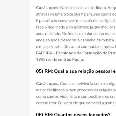
Cacá Lopes:
Na música sou autodidata. Adqui
através de uma troca que fiz em uma cabra c
E passei a desenvolver minha técnica original 
faço o dedilhado e os acordes; já que meu bra
anos de idade. No início, o maior sonho era t
anos, só após, descobri o caminho da música.
o meu primeiro disco, um compacto simples. 
FAFOPA – Faculdade de Formação de Prof
1985 resido em
São Paulo.
05) RM: Qual a sua relação pessoal 
Cacá Lopes:
Com a convivência com o amigo
maior facilidade o meu processo de criação 
como cantor, violonista e compositor e eu como
compositor. Foi com ele que comecei a trabalh
06) RM: Quantos discos lançados?