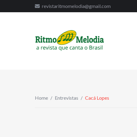
to
revistaritmomelodia@gmail.com
content
Home
/
Entrevistas
/
Cacá Lopes