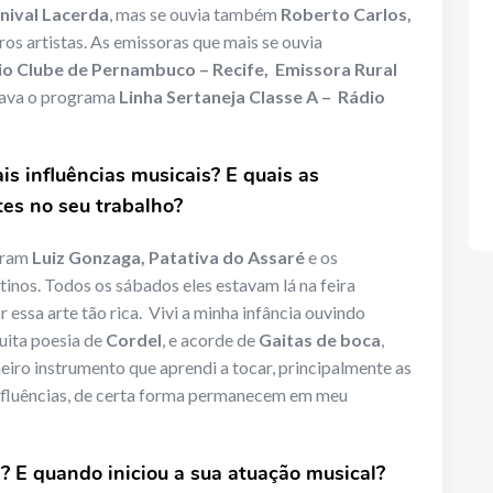
enival Lacerda
, mas se ouvia também
Roberto Carlos,
ros artistas. As emissoras que mais se ouvia
dio Clube de Pernambuco – Recife, Emissora Rural
utava o programa
Linha Sertaneja Classe A – Rádio
is influências musicais? E quais as
es no seu trabalho?
foram
Luiz Gonzaga, Patativa do Assaré
e os
inos. Todos os sábados eles estavam lá na feira
r essa arte tão rica. Vivi a minha infância ouvindo
muita poesia de
Cordel
, e acorde de
Gaitas de boca
,
meiro instrumento que aprendi a tocar, principalmente as
influências, de certa forma permanecem em meu
? E quando iniciou a sua atuação musical?