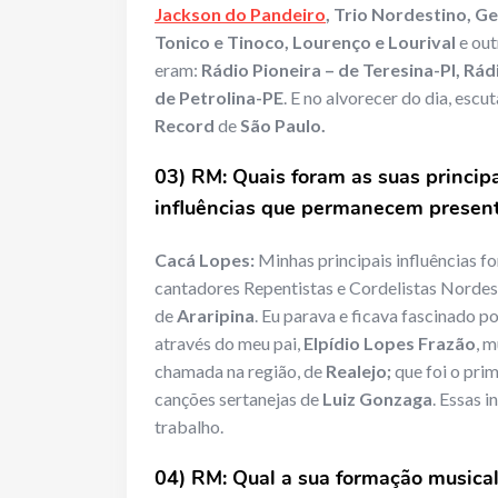
Jackson do Pandeiro
, Trio Nordestino, G
Tonico e Tinoco, Lourenço e Lourival
e out
eram:
Rádio Pioneira – de Teresina-PI, Rá
de Petrolina-PE
. E no alvorecer do dia, esc
Record
de
São Paulo.
03) RM: Quais foram as suas principa
influências que permanecem present
Cacá Lopes:
Minhas principais influências 
cantadores Repentistas e Cordelistas Nordest
de
Araripina
. Eu parava e ficava fascinado po
através do meu pai,
Elpídio Lopes Frazão
, 
chamada na região, de
Realejo;
que foi o pri
canções sertanejas de
Luiz Gonzaga
. Essas 
trabalho.
04) RM: Qual a sua formação musical