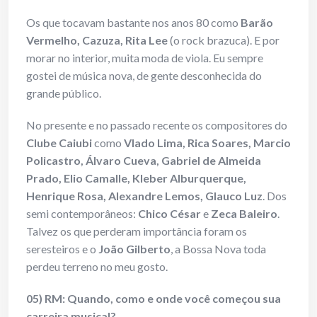
Os que tocavam bastante nos anos 80 como
Barão
Vermelho, Cazuza, Rita Lee
(o rock brazuca). E por
morar no interior, muita moda de viola. Eu sempre
gostei de música nova, de gente desconhecida do
grande público.
No presente e no passado recente os compositores do
Clube Caiubi
como
Vlado Lima, Rica Soares, Marcio
Policastro, Álvaro Cueva, Gabriel de Almeida
Prado, Elio Camalle, Kleber Alburquerque,
Henrique Rosa, Alexandre Lemos, Glauco Luz
. Dos
semi contemporâneos:
Chico César
e
Zeca Baleiro
.
Talvez os que perderam importância foram os
seresteiros e o
João Gilberto
, a Bossa Nova toda
perdeu terreno no meu gosto.
05) RM: Quando, como e onde você começou sua
carreira musical?