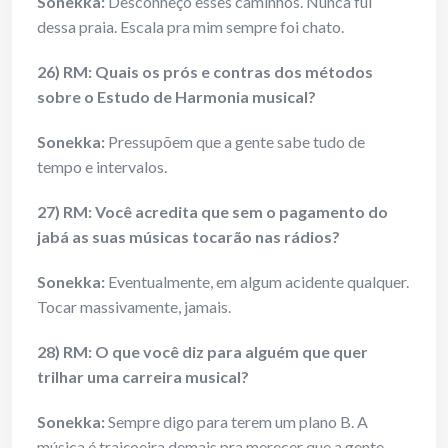
Sonekka:
Desconheço esses caminhos. Nunca fui
dessa praia. Escala pra mim sempre foi chato.
26) RM: Quais os prós e contras dos métodos
sobre o Estudo de Harmonia musical?
Sonekka:
Pressupõem que a gente sabe tudo de
tempo e intervalos.
27) RM: Você acredita que sem o pagamento do
jabá as suas músicas tocarão nas rádios?
Sonekka:
Eventualmente, em algum acidente qualquer.
Tocar massivamente, jamais.
28) RM: O que você diz para alguém que quer
trilhar uma carreira musical?
Sonekka:
Sempre digo para terem um plano B. A
música é traiçoeira demais pra merecer que a gente