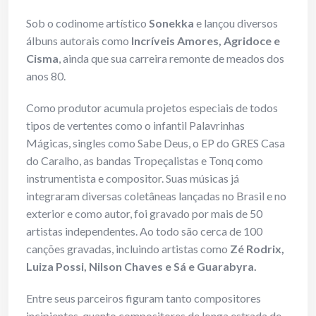
Sob o codinome artístico
Sonekka
e lançou diversos
álbuns autorais como
Incríveis Amores, Agridoce e
Cisma
, ainda que sua carreira remonte de meados dos
anos 80.
Como produtor acumula projetos especiais de todos
tipos de vertentes como o infantil Palavrinhas
Mágicas, singles como Sabe Deus, o EP do GRES Casa
do Caralho, as bandas Tropeçalistas e Tonq como
instrumentista e compositor. Suas músicas já
integraram diversas coletâneas lançadas no Brasil e no
exterior e como autor, foi gravado por mais de 50
artistas independentes. Ao todo são cerca de 100
canções gravadas, incluindo artistas como
Zé Rodrix,
Luiza Possi, Nilson Chaves e Sá e Guarabyra.
Entre seus parceiros figuram tanto compositores
incipientes, quanto compositores de longa estrada de