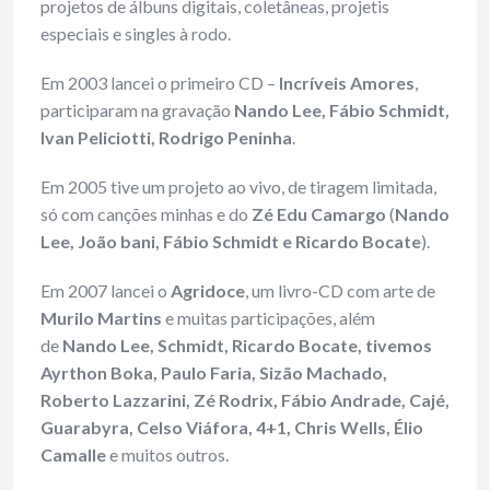
projetos de álbuns digitais, coletâneas, projetis
especiais e singles à rodo.
Em 2003 lancei o primeiro CD –
Incríveis Amores
,
participaram na gravação
Nando Lee, Fábio Schmidt,
Ivan Peliciotti, Rodrigo Peninha
.
Em 2005 tive um projeto ao vivo, de tiragem limitada,
só com canções minhas e do
Zé Edu Camargo
(
Nando
Lee, João bani, Fábio Schmidt e Ricardo Bocate
).
Em 2007 lancei o
Agridoce
, um livro-CD com arte de
Murilo Martins
e muitas participações, além
de
Nando Lee, Schmidt, Ricardo Bocate, tivemos
Ayrthon Boka, Paulo Faria, Sizão Machado,
Roberto Lazzarini, Zé Rodrix, Fábio Andrade, Cajé,
Guarabyra, Celso Viáfora, 4+1, Chris Wells, Élio
Camalle
e muitos outros.