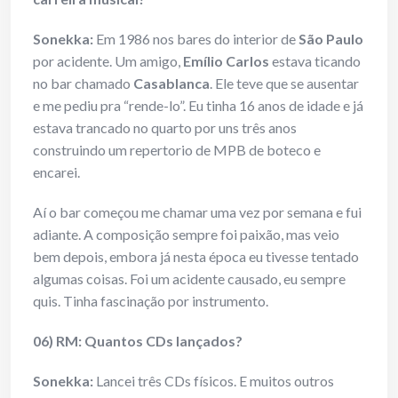
Sonekka:
Em 1986 nos bares do interior de
São Paulo
por acidente. Um amigo,
Emílio Carlos
estava ticando
no bar chamado
Casablanca
. Ele teve que se ausentar
e me pediu pra “rende-lo”. Eu tinha 16 anos de idade e já
estava trancado no quarto por uns três anos
construindo um repertorio de MPB de boteco e
encarei.
Aí o bar começou me chamar uma vez por semana e fui
adiante. A composição sempre foi paixão, mas veio
bem depois, embora já nesta época eu tivesse tentado
algumas coisas. Foi um acidente causado, eu sempre
quis. Tinha fascinação por instrumento.
06) RM: Quantos CDs lançados?
Sonekka:
Lancei três CDs físicos. E muitos outros