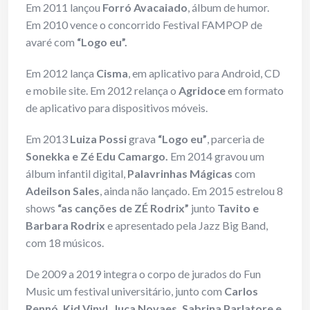
Em 2011 lançou
Forró Avacaiado
, álbum de humor.
Em 2010 vence o concorrido Festival FAMPOP de
avaré com
“Logo eu”.
Em 2012 lança
Cisma
, em aplicativo para Android, CD
e mobile site. Em 2012 relança o
Agridoce
em formato
de aplicativo para dispositivos móveis.
Em 2013
Luiza Possi
grava
“Logo eu”
, parceria de
Sonekka e Zé Edu Camargo.
Em 2014 gravou um
álbum infantil digital,
Palavrinhas Mágicas
com
Adeilson Sales
, ainda não lançado. Em 2015 estrelou 8
shows
“as canções de ZÉ Rodrix”
junto
Tavito e
Barbara Rodrix
e apresentado pela Jazz Big Band,
com 18 músicos.
De 2009 a 2019 integra o corpo de jurados do Fun
Music um festival universitário, junto com
Carlos
Rennó, Kid Vinyl, Juca Novaes, Sabrina Parlatore e