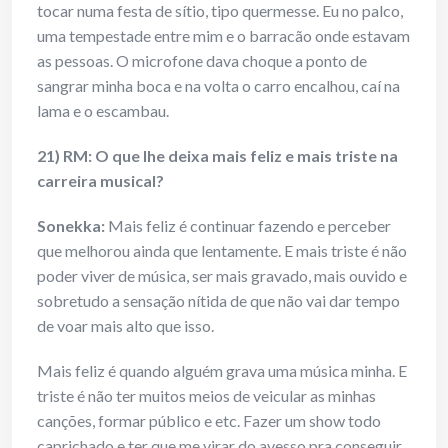
tocar numa festa de sítio, tipo quermesse. Eu no palco,
uma tempestade entre mim e o barracão onde estavam
as pessoas. O microfone dava choque a ponto de
sangrar minha boca e na volta o carro encalhou, caí na
lama e o escambau.
21) RM: O que lhe deixa mais feliz e mais triste na
carreira musical?
Sonekka:
Mais feliz é continuar fazendo e perceber
que melhorou ainda que lentamente. E mais triste é não
poder viver de música, ser mais gravado, mais ouvido e
sobretudo a sensação nítida de que não vai dar tempo
de voar mais alto que isso.
Mais feliz é quando alguém grava uma música minha. E
triste é não ter muitos meios de veicular as minhas
canções, formar público e etc. Fazer um show todo
caprichado e ter que me virar do avesso pra conseguir