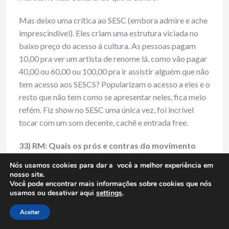
Mas deixo uma crítica ao SESC (embora admire e ache
imprescindível). Eles criam uma estrutura viciada no
baixo preço do acesso à cultura. As pessoas pagam
10,00 pra ver um artista de renome lá, como vão pagar
40,00 ou 60,00 ou 100,00 pra ir assistir alguém que não
tem acesso aos SESCS? Popularizam o acesso a eles e o
resto que não tem como se apresentar neles, fica meio
refém. Fiz show no SESC uma única vez, foi incrível
tocar com um som decente, cachê e entrada free.
33) RM: Quais os prós e contras do movimento
Caiubi físico e online?
Nós usamos cookies para dar a você a melhor experiência em
nosso site.
Sonekka:
O Caiubi reuniu e ainda reúne muita gente
Você pode encontrar mais informações sobre cookies que nós
usamos ou desativar aqui
settings
.
boa de composição, no online democratizou esses
encontros, o contra é que a gente envelheceu, que
Aceitar
manter estruturas tem custos, que o desinteresse das