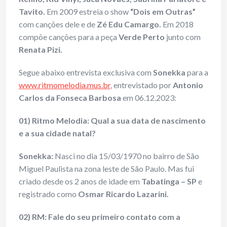
Tavito.
Em 2009 estreia o show
“Dois em Outras”
com canções dele e de
Zé Edu Camargo.
Em 2018
compõe canções para a peça
Verde Perto
junto com
Renata Pizi.
Segue abaixo entrevista exclusiva com
Sonekka
para a
www.ritmomelodia.mus.br
, entrevistado por
Antonio
Carlos da Fonseca Barbosa
em 06.12.2023:
01) Ritmo Melodia: Qual a sua data de nascimento
e a sua cidade natal?
Sonekka:
Nasci no dia 15/03/1970 no bairro de São
Miguel Paulista na zona leste de São Paulo. Mas fui
criado desde os 2 anos de idade em
Tabatinga – SP
e
registrado como
Osmar Ricardo Lazarini.
02) RM: Fale do seu primeiro contato com a