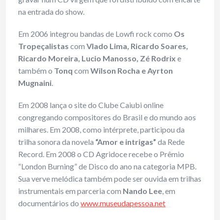
na entrada do show.
Em 2006 integrou bandas de Lowfi rock como
Os
Tropeçalistas
com
Vlado Lima, Ricardo Soares,
Ricardo Moreira, Lucio Manosso, Zé Rodrix
e
também o
Tonq
com
Wilson Rocha e Ayrton
Mugnaini
.
Em 2008 lança o site do Clube Caiubi online
congregando compositores do Brasil e do mundo aos
milhares. Em 2008, como intérprete, participou da
trilha sonora da novela
“Amor e intrigas”
da Rede
Record. Em 2008 o CD Agridoce recebe o Prêmio
“London Burning” de Disco do ano na categoria MPB.
Sua verve melódica também pode ser ouvida em trilhas
instrumentais em parceria com
Nando Lee
, em
documentários do
www.museudapessoa.net