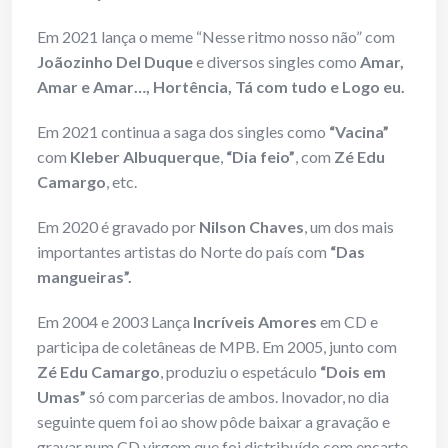
Em 2021 lança o meme “Nesse ritmo nosso não” com
Joãozinho Del Duque
e diversos singles como
Amar,
Amar e Amar…, Hortência, Tá com tudo e Logo eu.
Em 2021 continua a saga dos singles como
“Vacina”
com
Kleber Albuquerque
,
“Dia
feio”
, com
Zé Edu
Camargo
, etc.
Em 2020 é gravado por
Nilson Chaves
, um dos mais
importantes artistas do Norte do país com
“Das
mangueiras”.
Em 2004 e 2003 Lança
Incríveis Amores
em CD e
participa de coletâneas de MPB. Em 2005, junto com
Zé Edu Camargo
, produziu o espetáculo
“Dois em
Umas”
só com parcerias de ambos. Inovador, no dia
seguinte quem foi ao show pôde baixar a gravação e
gravar num CD virgem que foi distribuído com encarte