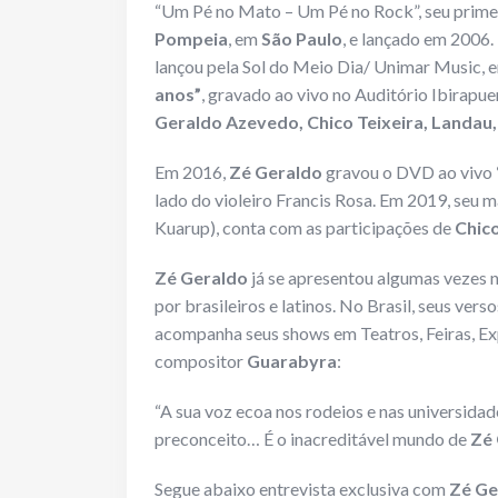
“Um Pé no Mato – Um Pé no Rock”, seu prime
Pompeia
, em
São Paulo
, e lançado em 2006
lançou pela Sol do Meio Dia/ Unimar Music,
anos”
, gravado ao vivo no Auditório Ibirapu
Geraldo Azevedo, Chico Teixeira, Landau
Em 2016,
Zé Geraldo
gravou o DVD ao vivo
lado do violeiro Francis Rosa. Em 2019, seu m
Kuarup), conta com as participações de
Chico
Zé Geraldo
já se apresentou algumas vezes 
por brasileiros e latinos. No Brasil, seus ver
acompanha seus shows em Teatros, Feiras, Exp
compositor
Guarabyra
:
“A sua voz ecoa nos rodeios e nas universidad
preconceito… É o inacreditável mundo de
Zé
Segue abaixo entrevista exclusiva com
Zé Ge