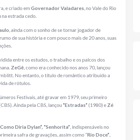
ra, e criado em
Governador Valadares
, no Vale do Rio
 na estrada cedo.
aulo
, ainda com o sonho de se tornar jogador de
rumo de sua história e com pouco mais de 20 anos, suas
nções.
ividida entre os estudos, o trabalho e os palcos dos
emana.
ZeGê
, como era conhecido nos anos 70, lançou
litt. No entanto, o título de romântico atribuído a
vida de rótulos.
números Festivais, até gravar em 1979, seu primeiro
(CBS). Ainda pela CBS, lançou
“Estradas”
(1980) e
Zé
“Como Diria Dylan”, “Senhorita”
, indispensáveis no
primeira safra de gravações, assim como “
Rio Doce”
,