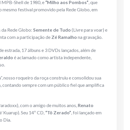
l MPB-Shell de 1980, e
“Milho aos Pombos”
, que
 no mesmo festival promovido pela Rede Globo, em
s da Rede Globo:
Semente de Tudo
(Livre para voar) e
onta com a participação de
Zé Ramalho
na gravação.
de estrada, 17 álbuns e 3 DVDs lançados, além de
eraldo
é aclamado como artista independente,
so.
, nosso roqueiro da roça construiu e consolidou sua
a, contando sempre com um público fiel que amplifica
 Paradoxx), com o amigo de muitos anos,
Renato
/ Kuarup). Seu 14º CD,
“Tô Zerado”
, foi lançado em
o Dia.