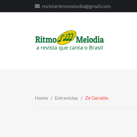
to
revistaritmomelodia@gmail.com
content
Home
/
Entrevistas
/
Zé Geraldo