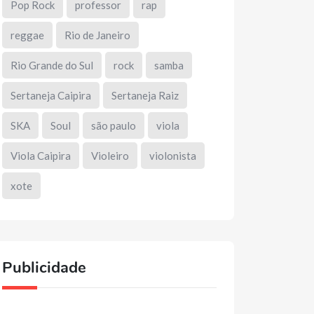
Pop Rock
professor
rap
reggae
Rio de Janeiro
Rio Grande do Sul
rock
samba
Sertaneja Caipira
Sertaneja Raiz
SKA
Soul
são paulo
viola
Viola Caipira
Violeiro
violonista
xote
Publicidade