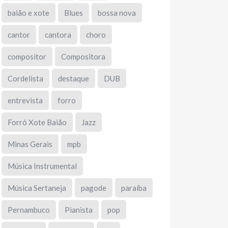
baião e xote
Blues
bossa nova
cantor
cantora
choro
compositor
Compositora
Cordelista
destaque
DUB
entrevista
forro
Forró Xote Baião
Jazz
Minas Gerais
mpb
Música Instrumental
Música Sertaneja
pagode
paraíba
Pernambuco
Pianista
pop