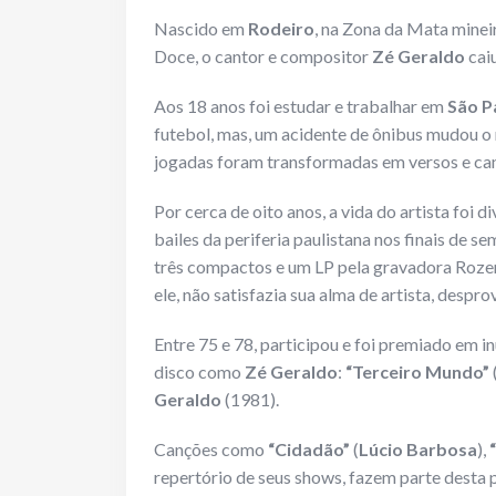
Nascido em
Rodeiro
, na Zona da Mata minei
Doce, o cantor e compositor
Zé Geraldo
caiu
Aos 18 anos foi estudar e trabalhar em
São P
futebol, mas, um acidente de ônibus mudou o 
jogadas foram transformadas em versos e ca
Por cerca de oito anos, a vida do artista foi d
bailes da periferia paulistana nos finais de s
três compactos e um LP pela gravadora Rozemb
ele, não satisfazia sua alma de artista, despro
Entre 75 e 78, participou e foi premiado em i
disco como
Zé Geraldo
:
“Terceiro Mundo”
Geraldo
(1981).
Canções como
“Cidadão”
(
Lúcio Barbosa
),
repertório de seus shows, fazem parte desta 