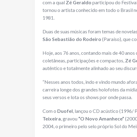
com a qual
Zé Geraldo
participou do Festiva
tornou o artista conhecido em todo o Brasil
1981.
Duas de suas músicas foram temas de novela
São Sebastião do Rodeiro
(Paraíso), que c
Hoje, aos 76 anos, contando mais de 40 anos 
coletâneas, participações e compactos,
Zé G
autêntico e totalmente alinhado ao seu discur
“Nesses anos todos, indo e vindo mundo afora”
carreira longe dos grandes holofotes da mídi
seus versos e lota os shows por onde passa.
Com o
Duofel
, lançou o CD acústico (1996/
Teixeira
, gravou
“O Novo Amanhece”
(2000
2004, o primeiro pelo selo próprio Sol do Mei