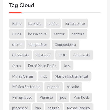
Tag Cloud
Bahia
baixista
baião
baião e xote
Blues
bossa nova
cantor
cantora
choro
compositor
Compositora
Cordelista
destaque
DUB
entrevista
forro
Forró Xote Baião
Jazz
Minas Gerais
mpb
Música Instrumental
Música Sertaneja
pagode
paraíba
Pernambuco
Pianista
pop
Pop Rock
professor
rap
reggae
Rio de Janeiro