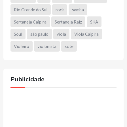
Rio Grande do Sul
rock
samba
Sertaneja Caipira
Sertaneja Raiz
SKA
Soul
são paulo
viola
Viola Caipira
Violeiro
violonista
xote
Publicidade