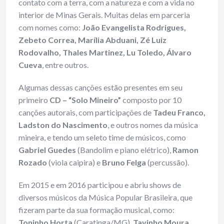
contato com a terra, com a natureza e com a vida no
interior de Minas Gerais. Muitas delas em parceria
com nomes como:
João Evangelista Rodrigues,
Zebeto Correa, Marília Abduani, Zé Luiz
Rodovalho, Thales Martinez, Lu Toledo, Álvaro
Cueva
, entre outros.
Algumas dessas canções estão presentes em seu
primeiro
CD – “Solo Mineiro”
composto por 10
canções autorais, com participações de
Tadeu Franco,
Ladston do Nascimento
, e outros nomes da música
mineira, e tendo um seleto time de músicos, como
Gabriel Guedes
(Bandolim e piano elétrico),
Ramon
Rozado
(viola caipira) e
Bruno Felga
(percussão).
Em 2015 e em 2016 participou e abriu shows de
diversos músicos da Música Popular Brasileira, que
fizeram parte da sua formação musical, como:
Toninho Horta
(Caratinga/MG),
Tavinho Moura