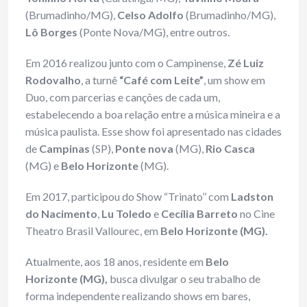
(Brumadinho/MG),
Celso Adolfo
(Brumadinho/MG),
Lô Borges
(Ponte Nova/MG), entre outros.
Em 2016 realizou junto com o Campinense,
Zé Luiz
Rodovalho
, a turnê
“Café com Leite”
, um show em
Duo, com parcerias e canções de cada um,
estabelecendo a boa relação entre a música mineira e a
música paulista. Esse show foi apresentado nas cidades
de
Campinas
(SP),
Ponte nova
(MG),
Rio Casca
(MG) e
Belo Horizonte
(MG).
Em 2017, participou do Show “Trinato’’ com
Ladston
do Nacimento
,
Lu Toledo
e
Cecília Barreto
no Cine
Theatro Brasil Vallourec, em
Belo Horizonte (MG).
Atualmente, aos 18 anos, residente em
Belo
Horizonte (MG),
busca divulgar o seu trabalho de
forma independente realizando shows em bares,