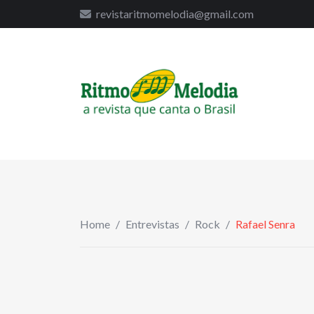
to
revistaritmomelodia@gmail.com
content
Home
/
Entrevistas
/
Rock
/
Rafael Senra