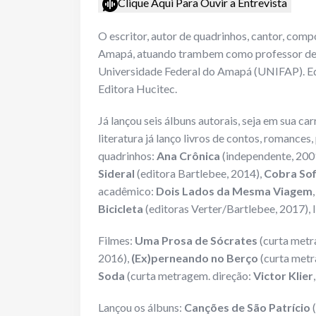
Clique Aqui Para Ouvir a Entrevista
O escritor, autor de quadrinhos, cantor, comp
Amapá, atuando trambem como professor de L
Universidade Federal do Amapá (UNIFAP). Ed
Editora Hucitec.
Já lançou seis álbuns autorais, seja em sua c
literatura já lanço livros de contos, romance
quadrinhos:
Ana Crônica
(independente, 200
Sideral
(editora Bartlebee, 2014),
Cobra Sof
acadêmico:
Dois Lados da Mesma Viagem
Bicicleta
(editoras Verter/Bartlebee, 2017), l
Filmes:
Uma Prosa de Sócrates
(curta metr
2016),
(Ex)perneando no Berço
(curta metr
Soda
(curta metragem. direção:
Victor Klier
Lançou os álbuns:
Canções de São Patrício
(