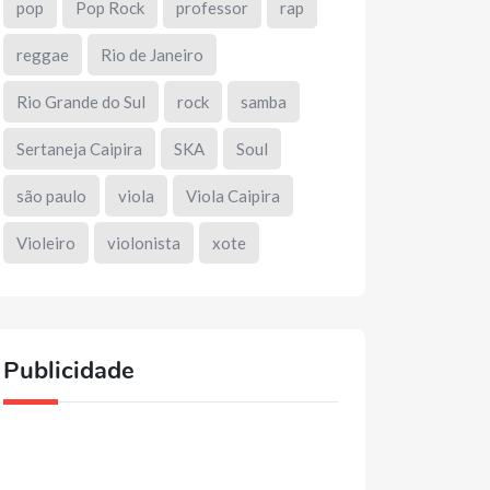
pop
Pop Rock
professor
rap
reggae
Rio de Janeiro
Rio Grande do Sul
rock
samba
Sertaneja Caipira
SKA
Soul
são paulo
viola
Viola Caipira
Violeiro
violonista
xote
Publicidade