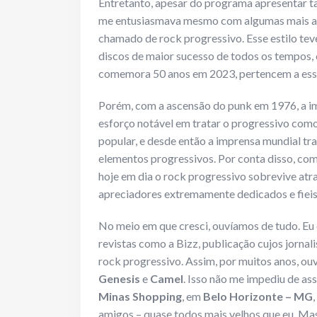
Entretanto, apesar do programa apresentar t
me entusiasmava mesmo com algumas mais an
chamado de rock progressivo. Esse estilo tev
discos de maior sucesso de todos os tempos
comemora 50 anos em 2023, pertencem a ess
Porém, com a ascensão do punk em 1976, a 
esforço notável em tratar o progressivo como
popular, e desde então a imprensa mundial tr
elementos progressivos. Por conta disso, com
hoje em dia o rock progressivo sobrevive atra
apreciadores extremamente dedicados e fieis
No meio em que cresci, ouvíamos de tudo. Eu 
revistas como a Bizz, publicação cujos jorna
rock progressivo. Assim, por muitos anos, ou
Genesis
e
Camel
. Isso não me impediu de as
Minas Shopping
, em
Belo Horizonte – MG
amigos – quase todos mais velhos que eu. Mas