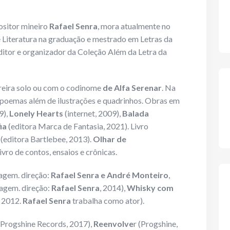
ositor mineiro
Rafael Senra
, mora atualmente no
iteratura na graduação e mestrado em Letras da
itor e organizador da Coleção Além da Letra da
arreira solo ou com o codinome
de Alfa Serenar
. Na
s, poemas além de ilustrações e quadrinhos. Obras em
9),
Lonely Hearts
(internet, 2009),
Balada
ia
(editora Marca de Fantasia, 2021). Livro
, (editora Bartlebee, 2013).
Olhar de
ivro de contos, ensaios e crônicas.
agem. direção:
Rafael Senra e André Monteiro
,
agem. direção:
Rafael Senra
, 2014),
Whisky com
, 2012.
Rafael Senra
trabalha como ator).
Progshine Records, 2017),
Reenvolve
r (Progshine,