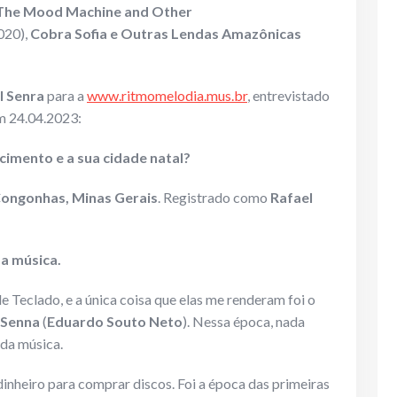
The Mood Machine and Other
020),
Cobra Sofia e Outras Lendas Amazônicas
l Senra
para a
www.ritmomelodia.mus.br
, entrevistado
 24.04.2023:
cimento e a sua cidade natal?
ongonhas, Minas Gerais
. Registrado como
Rafael
 a música.
de Teclado, e a única coisa que elas me renderam foi o
 Senna
(
Eduardo Souto Neto
). Nessa época, nada
 da música.
dinheiro para comprar discos. Foi a época das primeiras