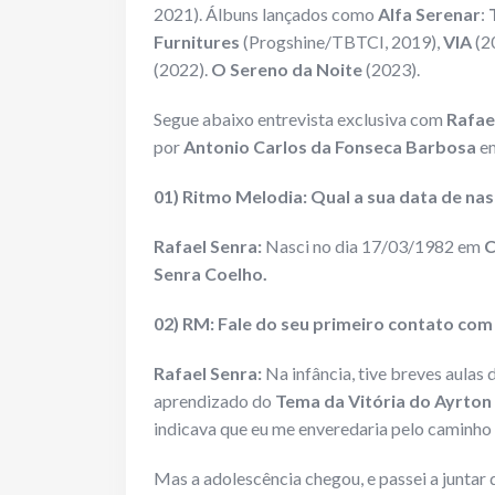
2021). Álbuns lançados como
Alfa Serenar
:
Furnitures
(Progshine/TBTCI, 2019),
VIA
(2
(2022).
O Sereno da Noite
(2023).
Segue abaixo entrevista exclusiva com
Rafae
por
Antonio Carlos da Fonseca Barbosa
em
01) Ritmo Melodia: Qual a sua data de nas
Rafael Senra:
Nasci no dia 17/03/1982 em
C
Senra Coelho.
02) RM: Fale do seu primeiro contato com
Rafael Senra:
Na infância, tive breves aulas 
aprendizado do
Tema da Vitória do
Ayrton
indicava que eu me enveredaria pelo caminho
Mas a adolescência chegou, e passei a juntar 