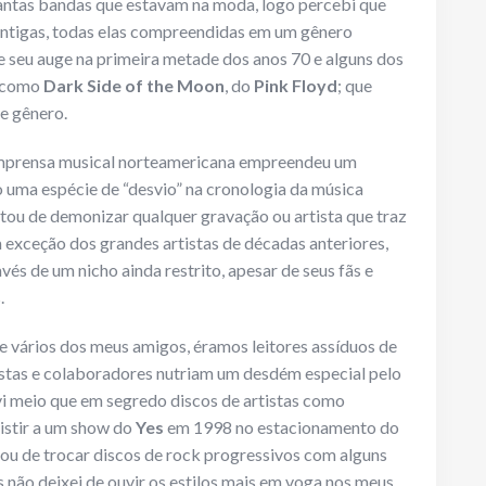
antas bandas que estavam na moda, logo percebi que
tigas, todas elas compreendidas em um gênero
e seu auge na primeira metade dos anos 70 e alguns dos
, como
Dark Side of the Moon
, do
Pink Floyd
; que
e gênero.
imprensa musical norteamericana empreendeu um
 uma espécie de “desvio” na cronologia da música
atou de demonizar qualquer gravação ou artista que traz
 exceção dos grandes artistas de décadas anteriores,
vés de um nicho ainda restrito, apesar de seus fãs e
.
e vários dos meus amigos, éramos leitores assíduos de
listas e colaboradores nutriam um desdém especial pelo
vi meio que em segredo discos de artistas como
sistir a um show do
Yes
em 1998 no estacionamento do
, ou de trocar discos de rock progressivos com alguns
 não deixei de ouvir os estilos mais em voga nos meus