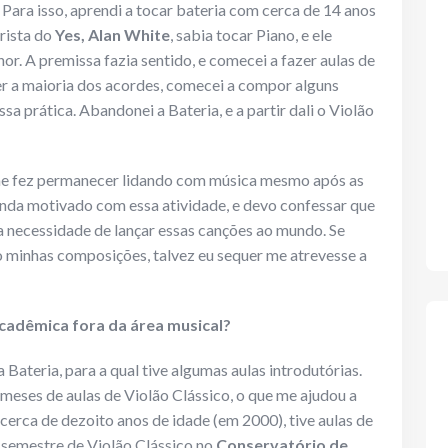
 Para isso, aprendi a tocar bateria com cerca de 14 anos
erista do
Yes, Alan White
, sabia tocar Piano, e ele
or. A premissa fazia sentido, e comecei a fazer aulas de
er a maioria dos acordes, comecei a compor alguns
a prática. Abandonei a Bateria, e a partir dali o Violão
 me fez permanecer lidando com música mesmo após as
inda motivado com essa atividade, e devo confessar que
a necessidade de lançar essas canções ao mundo. Se
o minhas composições, talvez eu sequer me atrevesse a
cadêmica fora da área musical?
Bateria, para a qual tive algumas aulas introdutórias.
 meses de aulas de Violão Clássico, o que me ajudou a
cerca de dezoito anos de idade (em 2000), tive aulas de
um semestre de Violão Clássico no
Conservatório de