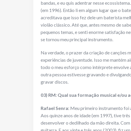
bandas, e eu quis adentrar nesse ecossistema.
(em 1996). Então li em algum lugar que o bat
acreditava que isso fez dele um baterista melh
violão clássico. Até que, antes mesmo de sab
pequenos temas, e senti enorme satisfação ness
se tornou meu principal instrumento.
Na verdade, o prazer da criação de canções
experiências de juventude. Isso me mantém a
todo o meu esforço como intérprete envolve 
outra pessoa estivesse gravando e divulgand
gravar discos.
03) RM: Qual sua formação musical e/ou a
Rafael Senra:
Meu primeiro instrumento foi a 
Aos quinze anos de idade (em 1997), tive três
desenvolver o dedilhado da mão direita. Com 
guitarra. E aos vinte e três anos (2003), fiz 