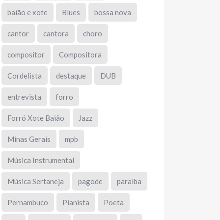
baião e xote
Blues
bossa nova
cantor
cantora
choro
compositor
Compositora
Cordelista
destaque
DUB
entrevista
forro
Forró Xote Baião
Jazz
Minas Gerais
mpb
Música Instrumental
Música Sertaneja
pagode
paraíba
Pernambuco
Pianista
Poeta