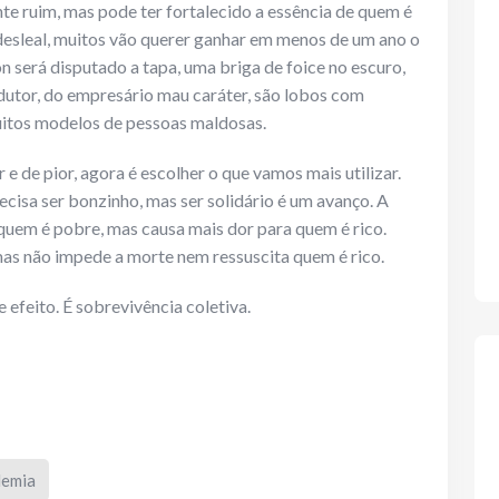
e ruim, mas pode ter fortalecido a essência de quem é
desleal, muitos vão querer ganhar em menos de um ano o
n será disputado a tapa, uma briga de foice no escuro,
utor, do empresário mau caráter, são lobos com
muitos modelos de pessoas maldosas.
 de pior, agora é escolher o que vamos mais utilizar.
ecisa ser bonzinho, mas ser solidário é um avanço. A
uem é pobre, mas causa mais dor para quem é rico.
mas não impede a morte nem ressuscita quem é rico.
 efeito. É sobrevivência coletiva.
emia