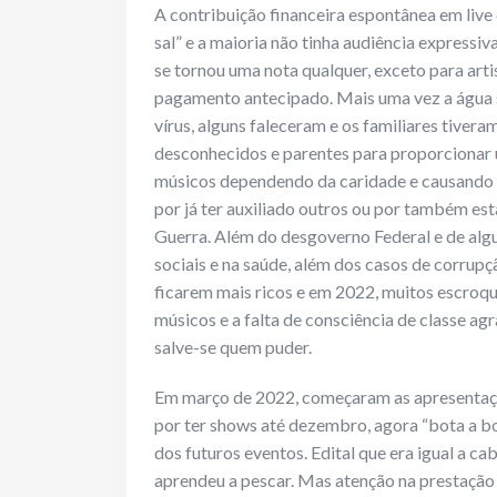
A contribuição financeira espontânea em liv
sal” e a maioria não tinha audiência express
se tornou uma nota qualquer, exceto para art
pagamento antecipado. Mais uma vez a água s
vírus, alguns faleceram e os familiares tivera
desconhecidos e parentes para proporcionar u
músicos dependendo da caridade e causando c
por já ter auxiliado outros ou por também e
Guerra. Além do desgoverno Federal e de al
sociais e na saúde, além dos casos de corrup
ficarem mais ricos e em 2022, muitos escroqu
músicos e a falta de consciência de classe agr
salve-se quem puder.
Em março de 2022, começaram as apresentaç
por ter shows até dezembro, agora “bota a b
dos futuros eventos. Edital que era igual a c
aprendeu a pescar. Mas atenção na prestação 