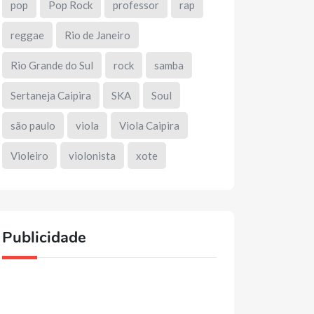
pop
Pop Rock
professor
rap
reggae
Rio de Janeiro
Rio Grande do Sul
rock
samba
Sertaneja Caipira
SKA
Soul
são paulo
viola
Viola Caipira
Violeiro
violonista
xote
Publicidade