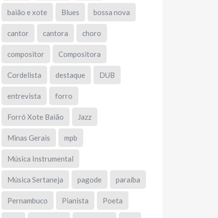
baião e xote
Blues
bossa nova
cantor
cantora
choro
compositor
Compositora
Cordelista
destaque
DUB
entrevista
forro
Forró Xote Baião
Jazz
Minas Gerais
mpb
Música Instrumental
Música Sertaneja
pagode
paraíba
Pernambuco
Pianista
Poeta