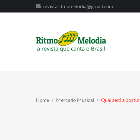
to
revistaritmomelodia@gmail.com
content
Home
/
Mercado Musical
/
Qual será a postu