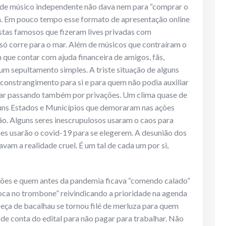
e de músico independente não dava nem para “comprar o
iva. Em pouco tempo esse formato de apresentação online
istas famosos que fizeram lives privadas com
ó corre para o mar. Além de músicos que contraíram o
m que contar com ajuda financeira de amigos, fãs,
m sepultamento simples. A triste situação de alguns
onstrangimento para si e para quem não podia auxiliar
star passando também por privações. Um clima quase de
guns Estados e Municípios que demoraram nas ações
ção. Alguns seres inescrupulosos usaram o caos para
es usarão o covid-19 para se elegerem. A desunião dos
avam a realidade cruel. É um tal de cada um por si,
ões e quem antes da pandemia ficava “comendo calado”
oca no trombone” reivindicando a prioridade na agenda
abeça de bacalhau se tornou filé de merluza para quem
de conta do edital para não pagar para trabalhar. Não