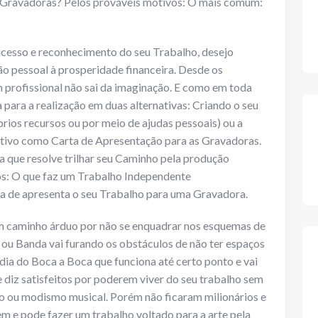
s Gravadoras? Pelos prováveis motivos: O mais comum:
cesso e reconhecimento do seu Trabalho, desejo
ão pessoal à prosperidade financeira. Desde os
m profissional não sai da imaginação. E como em toda
 para a realização em duas alternativas: Criando o seu
rios recursos ou por meio de ajudas pessoais) ou a
ativo como Carta de Apresentação para as Gravadoras.
 que resolve trilhar seu Caminho pela produção
s: O que faz um Trabalho Independente
 de apresenta o seu Trabalho para uma Gravadora.
 um caminho árduo por não se enquadrar nos esquemas de
 ou Banda vai furando os obstáculos de não ter espaços
dia do Boca a Boca que funciona até certo ponto e vai
e diz satisfeitos por poderem viver do seu trabalho sem
o ou modismo musical. Porém não ficaram milionários e
em e pode fazer um trabalho voltado para a arte pela