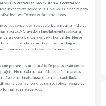
l, será contratado se: não existe um já contratado
 tiver um contrato sólido seu CD vai para Geladeira para
otivo leve seu Cd para várias gravadoras.
ão os que conseguem se popularizarem sem a mídia da
ma na porta. A Gravadora imediatamente colocar a
r para a conta bancária os peixinhos verdes. Nesse
do faz um trabalho sabendo aonde quer chegar. O
r. O caminho e as particularidades para chegar ao
o compraram seu projeto. São Empresas e vão pensar
do projeto. Nem reclamar da mídia que são empresas
rciável em primeiro lugar e com uma contribuição
ndir os meios e ficar perdido sem se colocar dentro de
a forma não relatada aqui.