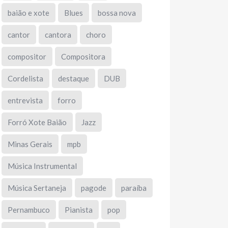
baião e xote
Blues
bossa nova
cantor
cantora
choro
compositor
Compositora
Cordelista
destaque
DUB
entrevista
forro
Forró Xote Baião
Jazz
Minas Gerais
mpb
Música Instrumental
Música Sertaneja
pagode
paraíba
Pernambuco
Pianista
pop