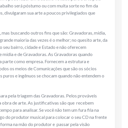
rabalho será póstumo ou com muita sorte no fim da
es, divulgaram sua arte a poucos privilegiados que
mas buscando outros fins que são: Gravadoras, mídia,
rande maioria das vezes é o melhor; no quesito arte, da
o seu bairro, cidade e Estado e não oferecem
de mídia e de Gravadoras. As Gravadoras quando
a parte como empresa. Fornecem a estrutura e
odos os meios de Comunicações que são os sócios
is puros e ingênuos se chocam quando não entendem o
ara pela triagem das Gravadoras. Pelos prováveis
obra de arte. As justificativas são que recebem
empo para analisar. Se você não tem um fura fila na
go do produtor musical para colocar o seu CD na frente
r forma na mão do produtor e passar pela visão