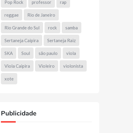
Pop Rock
professor
rap
reggae
Rio de Janeiro
Rio Grande do Sul
rock
samba
Sertaneja Caipira
Sertaneja Raiz
SKA
Soul
são paulo
viola
Viola Caipira
Violeiro
violonista
xote
Publicidade