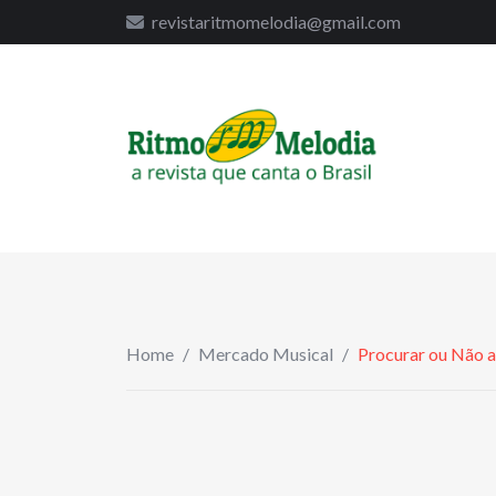
to
revistaritmomelodia@gmail.com
content
Home
/
Mercado Musical
/
Procurar ou Não a