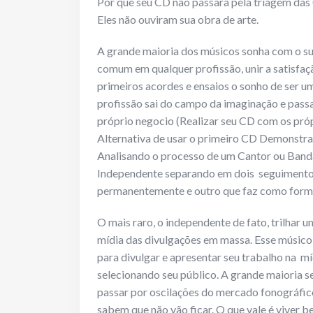
Por que seu CD não passara pela triagem da
Eles não ouviram sua obra de arte.
A grande maioria dos músicos sonha com o su
comum em qualquer profissão, unir a satisfaç
primeiros acordes e ensaios o sonho de ser u
profissão sai do campo da imaginação e passa
próprio negocio (Realizar seu CD com os próp
Alternativa de usar o primeiro CD Demonstr
Analisando o processo de um Cantor ou Banda
Independente separando em dois seguimento
permanentemente e outro que faz como forma
O mais raro, o independente de fato, trilhar
mídia das divulgações em massa. Esse músico
para divulgar e apresentar seu trabalho na mí
selecionando seu público. A grande maioria s
passar por oscilações do mercado fonográfic
sabem que não vão ficar. O que vale é viver b