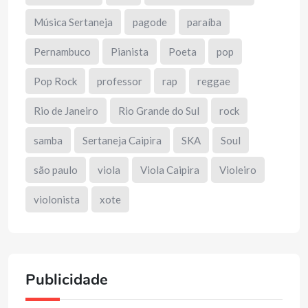
Música Sertaneja
pagode
paraíba
Pernambuco
Pianista
Poeta
pop
Pop Rock
professor
rap
reggae
Rio de Janeiro
Rio Grande do Sul
rock
samba
Sertaneja Caipira
SKA
Soul
são paulo
viola
Viola Caipira
Violeiro
violonista
xote
Publicidade