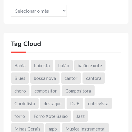
Arquivos
Tag Cloud
Bahia
baixista
baião
baião e xote
Blues
bossa nova
cantor
cantora
choro
compositor
Compositora
Cordelista
destaque
DUB
entrevista
forro
Forró Xote Baião
Jazz
Minas Gerais
mpb
Música Instrumental