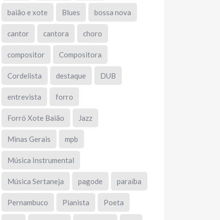
baião e xote
Blues
bossa nova
cantor
cantora
choro
compositor
Compositora
Cordelista
destaque
DUB
entrevista
forro
Forró Xote Baião
Jazz
Minas Gerais
mpb
Música Instrumental
Música Sertaneja
pagode
paraíba
Pernambuco
Pianista
Poeta