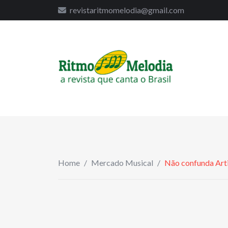
to
revistaritmomelodia@gmail.com
content
Home
/
Mercado Musical
/
Não confunda Arti