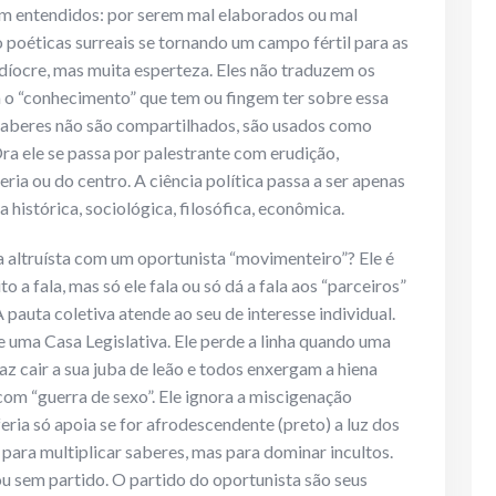
rem entendidos: por serem mal elaborados ou mal
o poéticas surreais se tornando um campo fértil para as
edíocre, mas muita esperteza. Eles não traduzem os
 o “conhecimento” que tem ou fingem ter sobre essa
 saberes não são compartilhados, são usados como
ra ele se passa por palestrante com erudição,
ria ou do centro. A ciência política passa a ser apenas
 histórica, sociológica, filosófica, econômica.
a altruísta com um oportunista “movimenteiro”? Ele é
 a fala, mas só ele fala ou só dá a fala aos “parceiros”
 pauta coletiva atende ao seu de interesse individual.
 uma Casa Legislativa. Ele perde a linha quando uma
z cair a sua juba de leão e todos enxergam a hiena
com “guerra de sexo”. Ele ignora a miscigenação
iferia só apoia se for afrodescendente (preto) a luz dos
para multiplicar saberes, mas para dominar incultos.
ou sem partido. O partido do oportunista são seus