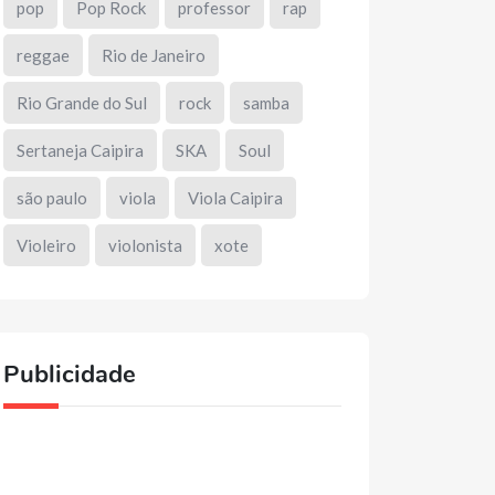
pop
Pop Rock
professor
rap
reggae
Rio de Janeiro
Rio Grande do Sul
rock
samba
Sertaneja Caipira
SKA
Soul
são paulo
viola
Viola Caipira
Violeiro
violonista
xote
Publicidade