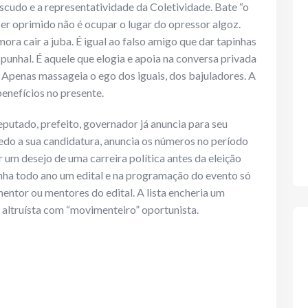
escudo e a representatividade da Coletividade. Bate “o
ser oprimido não é ocupar o lugar do opressor algoz.
a cair a juba. É igual ao falso amigo que dar tapinhas
 punhal. É aquele que elogia e apoia na conversa privada
Apenas massageia o ego dos iguais, dos bajuladores. A
benefícios no presente.
deputado, prefeito, governador já anuncia para seu
edo a sua candidatura, anuncia os números no período
 um desejo de uma carreira política antes da eleição
nha todo ano um edital e na programação do evento só
tor ou mentores do edital. A lista encheria um
ta altruísta com “movimenteiro” oportunista.