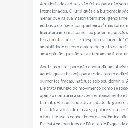
A maioria dos editais são feitos para não se
intencionados. O juridiquês e a burocracia sã
hienas que na sua maioria tem inteligência m
editais para “seus companheiros”, mas tornam
literatura infernal como seu poder maior. Os
ferramentas por esse “déspota esclarecido”. O
amabilidade ou com dialeto do gueto da perife
uma opinião que não se sustentam na literatura
Anote as pistas para não confundir um ativist
aquele que esbraveja para todos terem o direito
ou mentes fracas, ingênuas sob seu domínio. A
Ele trata reunião do movimento como se fosse
opinião contrária a sua, tem embasamento e fa
faminta. Ele confunde diversidade de gênero 
brasileira, a luta de classes, a pobreza na per
olhos. Ele usa o conhecimento acadêmico não 
Ele está em partidos de Direita, de Esquerda 