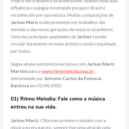
Hoje o seu trabalho é brasileiríssimo, usando toda suas
influência e suingue mostrando porque o Brasil é
reconhecido por sua música. Muitas composições de
Jarbas Mariz
estão presentes nos trabalhos das
estrelas e das novas gerações de músicos brasileiros.
Uma das principais qualidades de
Jarbas
é poder
circular livremente no meio artístico sendo respeitado
por todos.
Segue abaixo entrevista exclusiva com
Jarbas Mariz
Martins
para a
www.ritmomelodia.mus.br
,
entrevistado por
Antonio Carlos da Fonseca
Barbosa
em
01/04/2002:
01) Ritmo Melodia: Fale como a música
entrou na sua vida.
Jarbas Mariz:
Olha meu primeiro contato com a
música eu era garoto, sempre tive uma atração pela