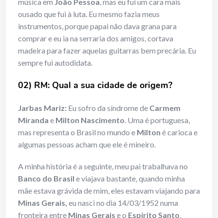
música em
João Pessoa
, mas eu fui um cara mais
ousado que fui à luta. Eu mesmo fazia meus
instrumentos, porque papai não dava grana para
comprar e eu ia na serraria dos amigos, cortava
madeira para fazer aquelas guitarras bem precária. Eu
sempre fui autodidata.
02) RM: Qual a sua cidade de origem?
Jarbas Mariz:
Eu sofro da síndrome de
Carmem
Miranda
e
Milton Nascimento
. Uma é portuguesa,
mas representa o Brasil no mundo e
Milton
é carioca e
algumas pessoas acham que ele é mineiro.
A minha história é a seguinte, meu pai trabalhava no
Banco do Brasil
e viajava bastante, quando minha
mãe estava grávida de mim, eles estavam viajando para
Minas Gerais,
eu nasci no dia 14/03/1952 numa
fronteira entre
Minas Gerais
e o
Espírito Santo
,