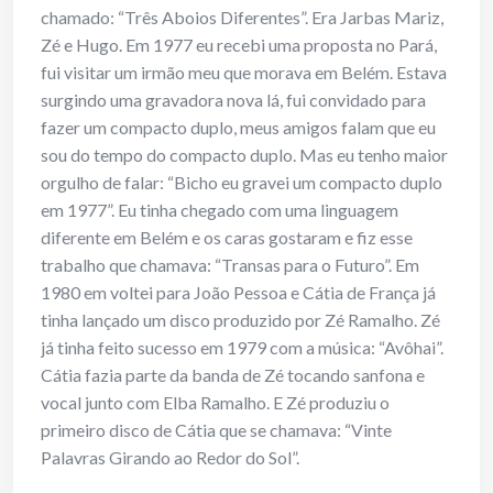
chamado: “Três Aboios Diferentes”. Era Jarbas Mariz,
Zé e Hugo. Em 1977 eu recebi uma proposta no Pará,
fui visitar um irmão meu que morava em Belém. Estava
surgindo uma gravadora nova lá, fui convidado para
fazer um compacto duplo, meus amigos falam que eu
sou do tempo do compacto duplo. Mas eu tenho maior
orgulho de falar: “Bicho eu gravei um compacto duplo
em 1977”. Eu tinha chegado com uma linguagem
diferente em Belém e os caras gostaram e fiz esse
trabalho que chamava: “Transas para o Futuro”. Em
1980 em voltei para João Pessoa e Cátia de França já
tinha lançado um disco produzido por Zé Ramalho. Zé
já tinha feito sucesso em 1979 com a música: “Avôhai”.
Cátia fazia parte da banda de Zé tocando sanfona e
vocal junto com Elba Ramalho. E Zé produziu o
primeiro disco de Cátia que se chamava: “Vinte
Palavras Girando ao Redor do Sol”.