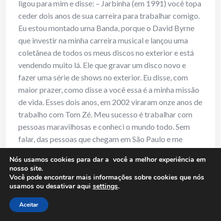
ligou para mim e disse: – Jarbinha (em 1991) você topa
ceder dois anos de sua carreira para trabalhar comigo.
Eu estou montado uma Banda, porque o David Byrne
que investir na minha carreira musical e lançou uma
coletânea de todos os meus discos no exterior e está
vendendo muito lá. Ele que gravar um disco novo e
fazer uma série de shows no exterior. Eu disse, com
maior prazer, como disse a você essa é a minha missão
de vida. Esses dois anos, em 2002 viraram onze anos de
trabalho com Tom Zé. Meu sucesso é trabalhar com
pessoas maravilhosas e conheci o mundo todo. Sem
falar, das pessoas que chegam em São Paulo e me
envolvo com os trabalhos e arrumo shows, viabilizo os
Nós usamos cookies para dar a você a melhor experiência em
projetos que tenho acesso. Como meu amigo Fuba
nosso site.
quando esteve em São Paulo abri todas as minhas
Você pode encontrar mais informações sobre cookies que nós
usamos ou desativar aqui
settings
.
portas e toquei no show do dele.
Aceitar
13) RM: Jarbas essa sua postura faz de você