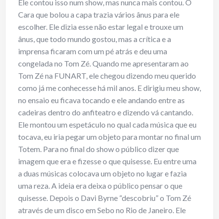
Ele contou isso num show, mas nunca mais contou. O
Cara que bolou a capa trazia vários ânus para ele
escolher. Ele dizia esse não estar legal e trouxe um
ânus, que todo mundo gostou, mas a crítica e a
imprensa ficaram com um pé atrás e deu uma
congelada no Tom Zé. Quando me apresentaram ao
Tom Zé na FUNART, ele chegou dizendo meu querido
como já me conhecesse há mil anos. E dirigiu meu show,
no ensaio eu ficava tocando e ele andando entre as
cadeiras dentro do anfiteatro e dizendo vá cantando.
Ele montou um espetáculo no qual cada música que eu
tocava, eu iria pegar um objeto para montar no final um
Totem. Para no final do show o público dizer que
imagem que era e fizesse o que quisesse. Eu entre uma
a duas músicas colocava um objeto no lugar e fazia
uma reza. A ideia era deixa o público pensar o que
quisesse. Depois o Davi Byrne “descobriu” o Tom Zé
através de um disco em Sebo no Rio de Janeiro. Ele