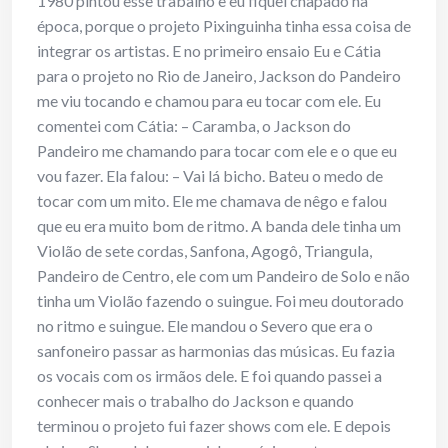
1980 pintou esse trabalho e eu fiquei chapado na
época, porque o projeto Pixinguinha tinha essa coisa de
integrar os artistas. E no primeiro ensaio Eu e Cátia
para o projeto no Rio de Janeiro, Jackson do Pandeiro
me viu tocando e chamou para eu tocar com ele. Eu
comentei com Cátia: – Caramba, o Jackson do
Pandeiro me chamando para tocar com ele e o que eu
vou fazer. Ela falou: – Vai lá bicho. Bateu o medo de
tocar com um mito. Ele me chamava de nêgo e falou
que eu era muito bom de ritmo. A banda dele tinha um
Violão de sete cordas, Sanfona, Agogô, Triangula,
Pandeiro de Centro, ele com um Pandeiro de Solo e não
tinha um Violão fazendo o suingue. Foi meu doutorado
no ritmo e suingue. Ele mandou o Severo que era o
sanfoneiro passar as harmonias das músicas. Eu fazia
os vocais com os irmãos dele. E foi quando passei a
conhecer mais o trabalho do Jackson e quando
terminou o projeto fui fazer shows com ele. E depois