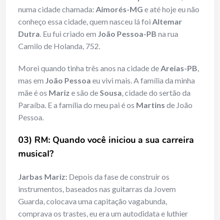
numa cidade chamada:
Aimorés-MG
e até hoje eu não
conheço essa cidade, quem nasceu lá foi
Altemar
Dutra
. Eu fui criado em
João Pessoa-PB
na rua
Camilo de Holanda, 752.
Morei quando tinha três anos na cidade de
Areias-PB
,
mas em
João Pessoa
eu vivi mais. A família da minha
mãe é os
Mariz
e são de
Sousa
, cidade do sertão da
Paraíba. E a família do meu pai é os
Martins
de João
Pessoa.
03) RM: Quando você iniciou a sua carreira
musical?
Jarbas Mariz:
Depois da fase de construir os
instrumentos, baseados nas guitarras da Jovem
Guarda, colocava uma capitação vagabunda,
comprava os trastes, eu era um autodidata e luthier