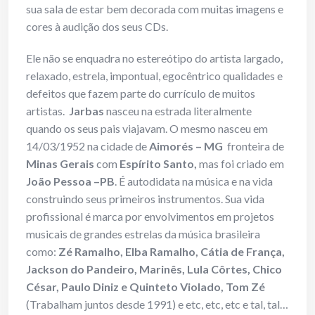
sua sala de estar bem decorada com muitas imagens e
cores à audição dos seus CDs.
Ele não se enquadra no estereótipo do artista largado,
relaxado, estrela, impontual, egocêntrico qualidades e
defeitos que fazem parte do currículo de muitos
artistas.
Jarbas
nasceu na estrada literalmente
quando os seus pais viajavam. O mesmo nasceu em
14/03/1952 na cidade de
Aimorés – MG
fronteira de
Minas Gerais
com
Espírito Santo,
mas foi criado em
João Pessoa –PB
. É autodidata na música e na vida
construindo seus primeiros instrumentos. Sua vida
profissional é marca por envolvimentos em projetos
musicais de grandes estrelas da música brasileira
como:
Zé Ramalho, Elba Ramalho, Cátia de França,
Jackson do Pandeiro, Marinês, Lula Côrtes, Chico
César, Paulo Diniz e Quinteto Violado, Tom Zé
(Trabalham juntos desde 1991) e etc, etc, etc e tal, tal…