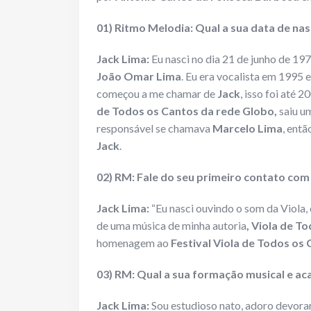
01) Ritmo Melodia: Qual a sua data de nas
Jack Lima:
Eu nasci no dia 21 de junho de 19
João Omar Lima
. Eu era vocalista em 1995 
começou a me chamar de
Jack
, isso foi até
de Todos os Cantos da rede Globo,
saiu um
responsável se chamava
Marcelo Lima
, entã
Jack
.
02) RM: Fale do seu primeiro contato com
Jack Lima:
“Eu nasci ouvindo o som da Viola, 
de uma música de minha autoria
, Viola de T
homenagem ao
Festival Viola de Todos os
03) RM: Qual a sua formação musical e ac
Jack Lima:
Sou estudioso nato, adoro devorar