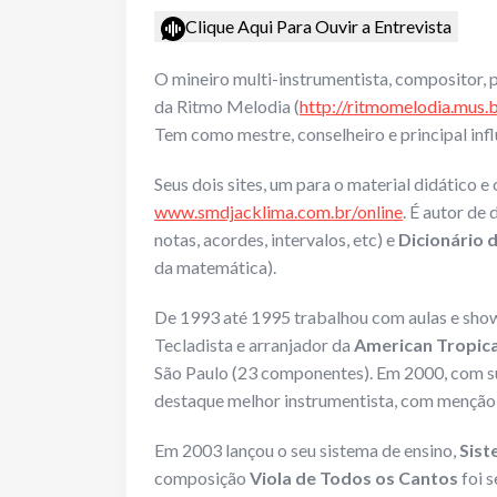
Clique Aqui Para Ouvir a Entrevista
O mineiro multi-instrumentista, compositor, p
da Ritmo Melodia (
http://ritmomelodia.mus.b
Tem como mestre, conselheiro e principal inf
Seus dois sites, um para o material didático e
www.smdjacklima.com.br/online
. É autor de 
notas, acordes, intervalos, etc) e
Dicionário 
da matemática).
De 1993 até 1995 trabalhou com aulas e sh
Tecladista e arranjador da
American Tropic
São Paulo (23 componentes). Em 2000, com su
destaque melhor instrumentista, com menção 
Em 2003 lançou o seu sistema de ensino,
Sist
composição
Viola de Todos os Cantos
foi s