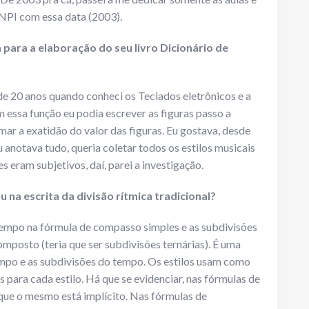
INPI com essa data (2003).
ara a elaboração do seu livro Dicionário de
 de 20 anos quando conheci os Teclados eletrônicos e a
 essa função eu podia escrever as figuras passo a
mar a exatidão do valor das figuras. Eu gostava, desde
u anotava tudo, queria coletar todos os estilos musicais
s eram subjetivos, daí, parei a investigação.
u na escrita da divisão rítmica tradicional?
 tempo na fórmula de compasso simples e as subdivisões
posto (teria que ser subdivisões ternárias). É uma
tempo e as subdivisões do tempo. Os estilos usam como
s para cada estilo. Há que se evidenciar, nas fórmulas de
 que o mesmo está implícito. Nas fórmulas de