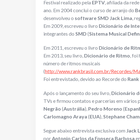
Festival realizado pela
EPTV
, afiliada da r
ano. Em 2004 conclui o curso de arranjo do
Be
desenvolveu o
software SMD Jack Lima
, r
Em 2009, escreveu o livro
Dicionário de Int
integrantes do
SMD
(
Sistema Musical Defin
Em 2011, escreveu o livro
Dicionário de Rit
Em 2013, seu livro,
Dicionário de Ritmo
, fo
número de ritmos musicais
(
http://www.rankbrasil.com.br/Recordes/
Foi entrevistado, devido ao Recorde do
Rank 
Após o lançamento do seu livro,
Dicionário 
TVs e firmou contatos e parcerias em vários p
Negrão
(
Austrália
),
Pedro Moreno
(
Espan
Carlomagno Araya
(
EUA
),
Stephane Cham
Segue abaixo entrevista exclusiva com
Jack 
por
Antonio Carlos da Fonseca Barbosa
em