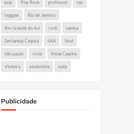
pop
Pop Rock
professor
rap
reggae
Rio de Janeiro
Rio Grande do Sul
rock
samba
Sertaneja Caipira
SKA
Soul
são paulo
viola
Viola Caipira
Violeiro
violonista
xote
Publicidade