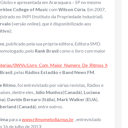
ede Globo e apresentada em Araraquara – SP no mesmo
rklee College of Music
com
Wilson Cúria
. Em 2007,
egistrado no INPI (Instituto da Propriedade Industrial).
ervalo
(versão online), que é disponibilizado aos
itivo
);
mo
, publicado pela sua própria editora, Editora SMD.
i homologado, pelo
Rank Brasil
como o livro com maior
Materias/0WVs/Livro_Com_Maior_Numero_De_Ritmos_Musicais
).
Brasil
, pelas
Rádios Estadão
e
Band News FM
.
de Ritmo
, foi entrevistado por várias revistas, Rádios e
aíses, dentre eles,
Júlio Munhoz
(
Canadá
),
Luciana
ha
),
Davide Bernaro
(
Itália
),
Mark Walker
(
EUA
),
berland
(
Canadá
), entre outros.
Lima
para a
www.ritmomelodia.mus.br
, entrevistado
 16 de julho de 2013: