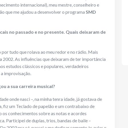
cimento internacional), meu mestre, conselheiro e
ação que me ajudou a desenvolver o programa
SMD
sicais no passado e no presente. Quais deixaram de
 por tudo que rolava ao meu redor e no rádio. Mais
97 a 2002. As influências que deixaram de ter importância
 aos estudos clássicos e populares, verdadeiros
o a improvisação.
u a sua carreira musical?
de onde nasci –, na minha tenra idade, já gostava de
ça, fiz um Teclado de papelão e um contrabaixo de
do os conhecimentos sobre as notas e acordes
a. Participei de duplas, trios, bandas de baile –
 De 2003 pra cá, passei a me dedicar somente às aulas e