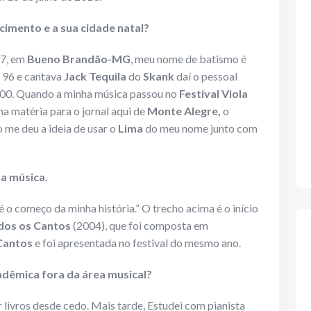
cimento e a sua cidade natal?
77, em
Bueno Brandão-MG
, meu nome de batismo é
e 96 e cantava
Jack Tequila
do
Skank
daí o pessoal
 2000. Quando a minha música passou no
Festival Viola
a matéria para o jornal aqui de
Monte Alegre,
o
o me deu a ideia de usar o
Lima
do meu nome junto com
 a música.
é o começo da minha história.” O trecho acima é o início
odos os Cantos
(2004), que foi composta em
 Cantos
e foi apresentada no festival do mesmo ano.
adêmica fora da área musical?
 livros desde cedo. Mais tarde, Estudei com pianista