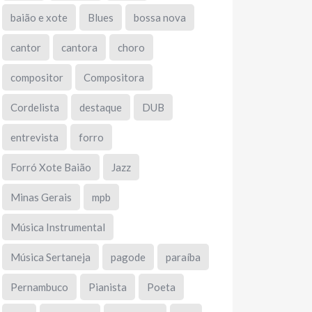
baião e xote
Blues
bossa nova
cantor
cantora
choro
compositor
Compositora
Cordelista
destaque
DUB
entrevista
forro
Forró Xote Baião
Jazz
Minas Gerais
mpb
Música Instrumental
Música Sertaneja
pagode
paraíba
Pernambuco
Pianista
Poeta