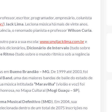
rofessor, escritor, programador, empresário, colunista
r/
)
Jack Lima
. Leciona música há mais de vinte anos.
luência, o renomado pianista e professor
Wilson Curia
.
 outro para a sua escola:
www.smdjacklima.com.br
e
dois dicionários,
Dicionário de Intervalo
(tudo sobre
de Ritmo
(tudo sobre o mundo rítmico sob a regência
ows em
Bueno Brandão – MG
. De 1999 até 2003, foi
al Band
, uma das maiores bandas de baile do estado de
a música intitulada
“Maravilha”
(violão e voz) foi
honrosa, no Mapa Cultural (
Mogi Guaçu – SP
).
ema Musical Definitivo
(
SMD
). Em 2004, sua
elecionada dentro de um total de 2075 inscrições no