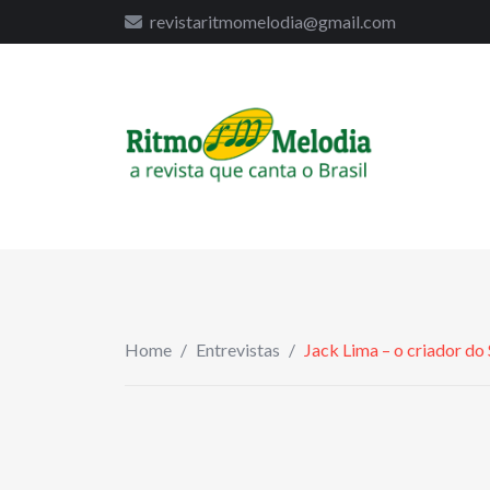
to
revistaritmomelodia@gmail.com
content
Home
/
Entrevistas
/
Jack Lima – o criador do