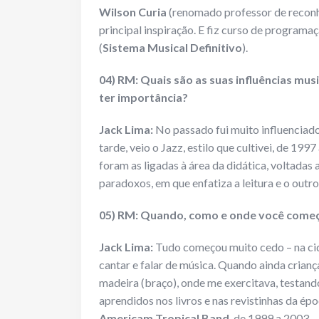
Wilson Curia
(renomado professor de reconhe
principal inspiração. E fiz curso de program
(
Sistema Musical Definitivo
).
04) RM: Quais são as suas influências mu
ter importância?
Jack Lima:
No passado fui muito influenciado
tarde, veio o Jazz, estilo que cultivei, de 19
foram as ligadas à área da didática, voltadas
paradoxos, em que enfatiza a leitura e o outr
05) RM: Quando, como e onde você começo
Jack Lima:
Tudo começou muito cedo – na cida
cantar e falar de música. Quando ainda crian
madeira (braço), onde me exercitava, testan
aprendidos nos livros e nas revistinhas da époc
Americam Tropical Band
, de 1999 a 2003 –