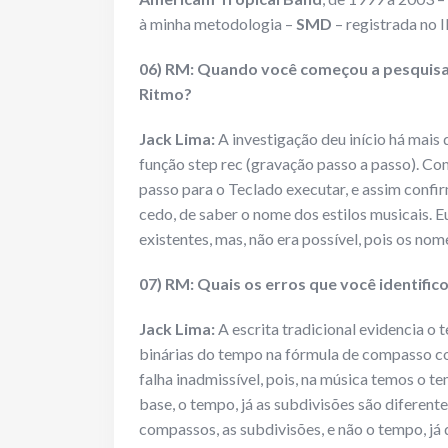
à minha metodologia –
SMD
– registrada no 
06) RM: Quando você começou a pesquisa p
Ritmo?
Jack Lima:
A investigação deu início há mais
função step rec (gravação passo a passo). Com
passo para o Teclado executar, e assim confir
cedo, de saber o nome dos estilos musicais. E
existentes, mas, não era possível, pois os nome
07) RM: Quais os erros que você identifico
Jack Lima:
A escrita tradicional evidencia o
binárias do tempo na fórmula de compasso com
falha inadmissível, pois, na música temos o 
base, o tempo, já as subdivisões são diferente
compassos, as subdivisões, e não o tempo, já