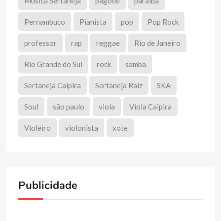
Música Sertaneja
pagode
paraíba
Pernambuco
Pianista
pop
Pop Rock
professor
rap
reggae
Rio de Janeiro
Rio Grande do Sul
rock
samba
Sertaneja Caipira
Sertaneja Raiz
SKA
Soul
são paulo
viola
Viola Caipira
Violeiro
violonista
xote
Publicidade