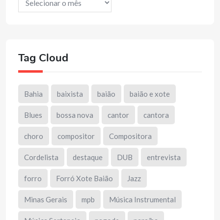
Tag Cloud
Bahia
baixista
baião
baião e xote
Blues
bossa nova
cantor
cantora
choro
compositor
Compositora
Cordelista
destaque
DUB
entrevista
forro
Forró Xote Baião
Jazz
Minas Gerais
mpb
Música Instrumental