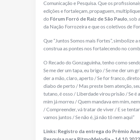
Comunicação e Pesquisa. Que os profissionais
edições e fortaleçam, propaguem, multiplique
do
Fórum Forró de Raiz de São Paulo
, sob 
da Nação Forrozeira e que os coletivos de Fo
Que “Juntos Somos mais Fortes”, simbolize a re
construa as pontes nos fortalecendo no comba
O Recado do Gonzaguinha, tenho como sendo m
Se me der um tapa, eu brigo / Se me der um gri
der a mão, claro, aperto / Se for franco, dire
diabo de perto / Mas preste bem atenção, seu
tutano, é osso / Liberdade virou prisão / Se é 
mim já morreu / Quem mandava em mim, nem na
/ Compreender, vá tratar de viver / E se tentar m
vamos juntos / Se não é, já não tô nem aqui”
Links:
Registro da entrega do Prêmio Ana
Pesquisa para RitmoMelodia – 14.10.2022