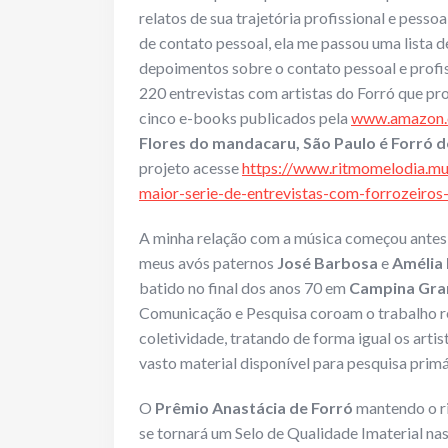
relatos de sua trajetória profissional e pessoa
de contato pessoal, ela me passou uma lista de
depoimentos sobre o contato pessoal e profi
220 entrevistas com artistas do Forró que pr
cinco e-books publicados pela
www.amazon.
Flores do mandacaru, São Paulo é Forró
projeto acesse
https://www.ritmomelodia.mu
maior-serie-de-entrevistas-com-forrozeiro
A minha relação com a música começou antes 
meus avós paternos
José Barbosa
e
Amélia
batido no final dos anos 70 em
Campina Gran
Comunicação e Pesquisa coroam o trabalho r
coletividade, tratando de forma igual os artis
vasto material disponível para pesquisa primár
O
Prêmio Anastácia de Forró
mantendo o ri
se tornará um Selo de Qualidade Imaterial na