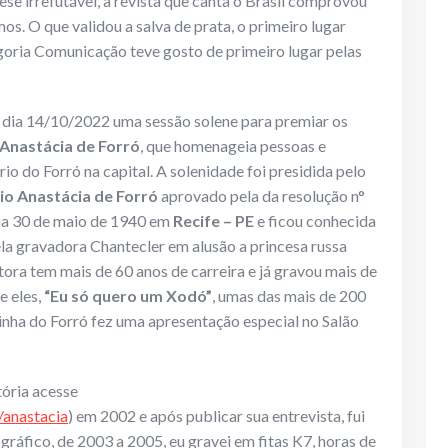
se irrefutável, a revista que canta o Brasil comprovou
mos. O que validou a salva de prata, o primeiro lugar
goria Comunicação teve gosto de primeiro lugar pelas
 dia 14/10/2022 uma sessão solene para premiar os
Anastácia de Forró
, que homenageia pessoas e
o do Forró na capital. A solenidade foi presidida pelo
io Anastácia de Forró
aprovado pela da resolução n°
dia 30 de maio de 1940 em
Recife – PE
e ficou conhecida
ela gravadora Chantecler em alusão a princesa russa
tora tem mais de 60 anos de carreira e já gravou mais de
e eles,
“Eu só quero um Xodó”
, umas das mais de 200
ainha do Forró fez uma apresentação especial no Salão
tória acesse
/anastacia
) em 2002 e após publicar sua entrevista, fui
gráfico, de 2003 a 2005, eu gravei em fitas K7, horas de