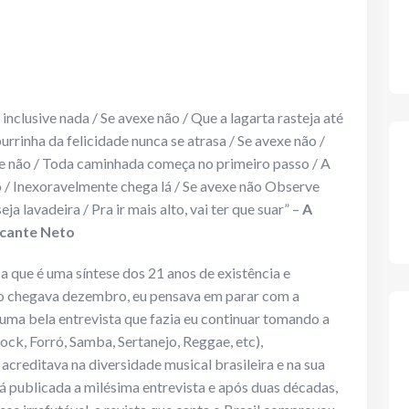
nclusive nada / Se avexe não / Que a lagarta rasteja até
burrinha da felicidade nunca se atrasa / Se avexe não /
xe não / Toda caminhada começa no primeiro passo / A
 / Inexoravelmente chega lá / Se avexe não Observe
ja lavadeira / Pra ir mais alto, vai ter que suar” –
A
lcante Neto
a que é uma síntese dos 21 anos de existência e
o chegava dezembro, eu pensava em parar com a
 uma bela entrevista que fazia eu continuar tomando a
ck, Forró, Samba, Sertanejo, Reggae, etc),
reditava na diversidade musical brasileira e na sua
 publicada a milésima entrevista e após duas décadas,