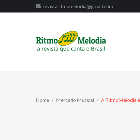
to
revistaritmomelodia@gmail.com
content
Home
/
Mercado Musical
/
A RitmoMelodia é 