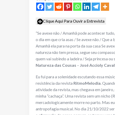
Clique Aqui Para Ouvir a Entrevista
“Se avexe não / Amanhã pode acontecer tudo, i
o dia em que cria asas / Se avexe não / Que a 
Amanhã ela para na porta da sua casa Se ave
natureza não tem pressa, segue seu compasso
quem vai subindo a ladeira / Seja princesa ou se
Natureza das Cousas
–
José Accioly Cava
Eu fui para a solenidade escutando essa músic
resistência da revista
RitmoMelodia
. Quand
atividade da revista, mas chegava em janeiro,
minha “cachaça”. Uma revista sem um nicho (Ro
mercadologicamente morre no parto. Mas eu ac
antropofagia musical. No dia 21/10/2022 será