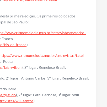
esta primeira edição. Os primeiros colocados
pal de São Paulo:
ps://www.ritmomelodia.mus.br/entrevistas/evandro-
de Franco
s/iris-de-franco
).
https://www.ritmomelodia.mus.br/entrevistas/fatel-
iro-Poeta
s/luiz-wilson
), 3º lugar: Remelexo Brasil.
ldo, 2º lugar: Antonio Carlos, 3º lugar: Remelexo Brasil.
fredo Bello
as/dj-tudo
), 2º lugar: Fatel Barbosa, 3º lugar: Will
revistas/will-santos
).