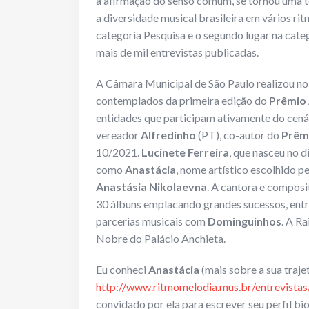
a afirmação do senso comum, se tornou uma te
a diversidade musical brasileira em vários rit
categoria Pesquisa e o segundo lugar na cate
mais de mil entrevistas publicadas.
A Câmara Municipal de São Paulo realizou no
contemplados da primeira edição do
Prêmio 
entidades que participam ativamente do cenári
vereador
Alfredinho
(PT), co-autor do
Prêm
10/2021.
Lucinete Ferreira
, que nasceu no 
como
Anastácia
, nome artístico escolhido p
Anastásia Nikolaevna
. A cantora e composi
30 álbuns emplacando grandes sucessos, entr
parcerias musicais com
Dominguinhos
. A R
Nobre do Palácio Anchieta.
Eu conheci
Anastácia
(mais sobre a sua traje
http://www.ritmomelodia.mus.br/entrevistas
convidado por ela para escrever seu perfil bio