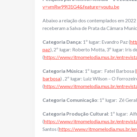
v=vmRw99l31G4&feature=youtu.be
Abaixo a relação dos contemplados em 2022 d
receberam a Salva de Prata da Câmara Munici
Categoria Dança
: 1º lugar: Evandro Paz (
htt
paz
), 2º lugar: Roberto Motta, 3º lugar: Iris 
(
https://www.ritmomelodia.mus.br/entrevista
Categoria Música
: 1º lugar: Fatel Barbosa (
barbosa
) , 2º lugar: Luiz Wilson – O Forroze
(
https://www.ritmomelodia.mus.br/entrevista
Categoria Comunicação
: 1º lugar: Zé Gera
Categoria Produção Cultural
: 1º lugar: Al
(
https://www.ritmomelodia.mus.br/entrevist
Santos (
https://www.ritmomelodia.mus.br/ent