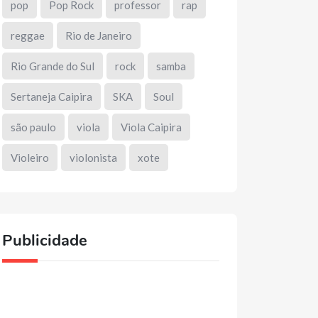
pop
Pop Rock
professor
rap
reggae
Rio de Janeiro
Rio Grande do Sul
rock
samba
Sertaneja Caipira
SKA
Soul
são paulo
viola
Viola Caipira
Violeiro
violonista
xote
Publicidade