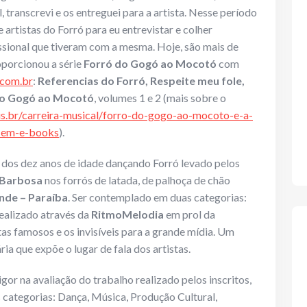
l, transcrevi e os entreguei para a artista. Nesse período
 artistas do Forró para eu entrevistar e colher
ssional que tiveram com a mesma. Hoje, são mais de
oporcionou a série
Forró do Gogó ao Mocotó
com
com.br
:
Referencias do Forró, Respeite meu fole,
 do Gogó ao Mocotó
, volumes 1 e 2 (mais sobre o
s.br/carreira-musical/forro-do-gogo-ao-mocoto-e-a-
s-em-e-books
).
dos dez anos de idade dançando Forró levado pelos
 Barbosa
nos forrós de latada, de palhoça de chão
de – Paraíba
. Ser contemplado em duas categorias:
ealizado através da
RitmoMelodia
em prol da
tas famosos e os invisíveis para a grande mídia. Um
ia que expõe o lugar de fala dos artistas.
gor na avaliação do trabalho realizado pelos inscritos,
s categorias: Dança, Música, Produção Cultural,