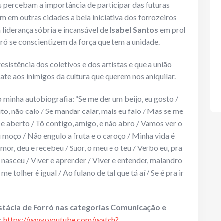
 percebam a importância de participar das futuras
m em outras cidades a bela iniciativa dos forrozeiros
a liderança sóbria e incansável de
Isabel Santos
em prol
rró se conscientizem da força que tem a unidade.
sistência dos coletivos e dos artistas e que a união
te aos inimigos da cultura que querem nos aniquilar.
inha autobiografia: “Se me der um beijo, eu gosto /
to, não calo / Se mandar calar, mais eu falo / Mas se me
to e aberto / Tô contigo, amigo, e não abro / Vamos ver o
 moço / Não engulo a fruta e o caroço / Minha vida é
amor, deu e recebeu / Suor, o meu e o teu / Verbo eu, pra
sceu / Viver e aprender / Viver e entender, malandro
e tolher é igual / Ao fulano de tal que tá aí / Se é pra ir,
stácia de Forró nas categorias Comunicação e
:
https://www.youtube.com/watch?