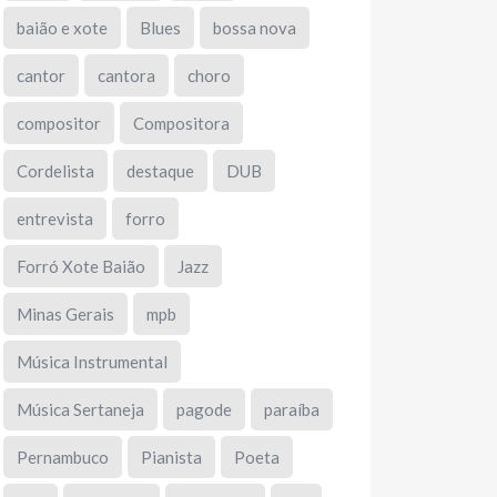
baião e xote
Blues
bossa nova
cantor
cantora
choro
compositor
Compositora
Cordelista
destaque
DUB
entrevista
forro
Forró Xote Baião
Jazz
Minas Gerais
mpb
Música Instrumental
Música Sertaneja
pagode
paraíba
Pernambuco
Pianista
Poeta