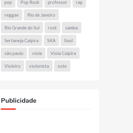
pop
Pop Rock
professor
rap
reggae
Rio de Janeiro
Rio Grande do Sul
rock
samba
Sertaneja Caipira
SKA
Soul
são paulo
viola
Viola Caipira
Violeiro
violonista
xote
Publicidade