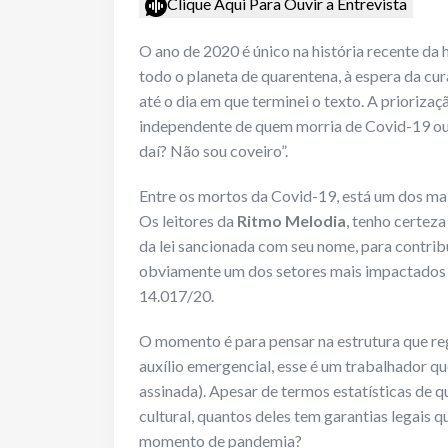
Clique Aqui Para Ouvir a Entrevista
O ano de 2020 é único na história recente d
todo o planeta de quarentena, à espera da cur
até o dia em que terminei o texto. A prioriza
independente de quem morria de Covid-19 ou 
daí? Não sou coveiro”.
Entre os mortos da Covid-19, está um dos ma
Os leitores da
Ritmo Melodia
, tenho certez
da lei sancionada com seu nome, para contrib
obviamente um dos setores mais impactados
14.017/20.
O momento é para pensar na estrutura que rege
auxílio emergencial, esse é um trabalhador q
assinada). Apesar de termos estatísticas de q
cultural, quantos deles tem garantias legais 
momento de pandemia?