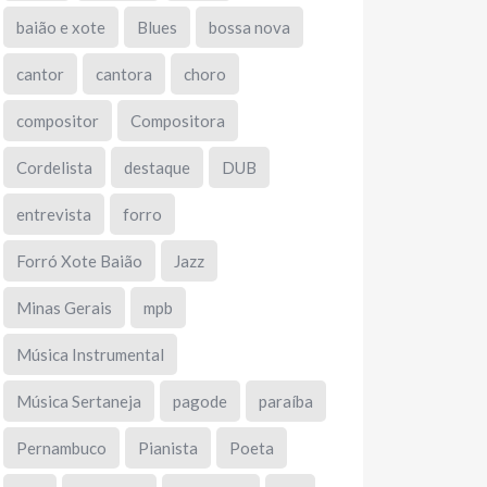
baião e xote
Blues
bossa nova
cantor
cantora
choro
compositor
Compositora
Cordelista
destaque
DUB
entrevista
forro
Forró Xote Baião
Jazz
Minas Gerais
mpb
Música Instrumental
Música Sertaneja
pagode
paraíba
Pernambuco
Pianista
Poeta