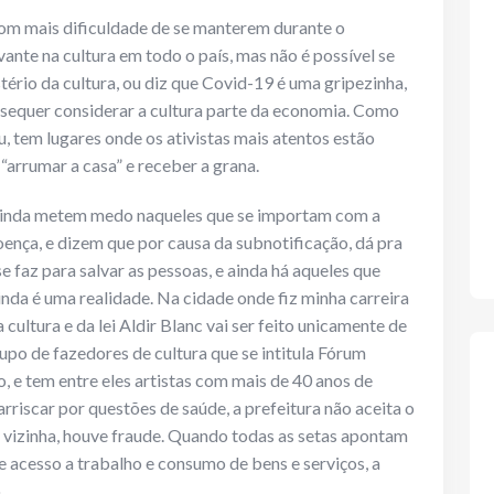
com mais dificuldade de se manterem durante o
vante na cultura em todo o país, mas não é possível se
tério da cultura, ou diz que Covid-19 é uma gripezinha,
u sequer considerar a cultura parte da economia. Como
, tem lugares onde os ativistas mais atentos estão
“arrumar a casa” e receber a grana.
 ainda metem medo naqueles que se importam com a
oença, e dizem que por causa da subnotificação, dá pra
 faz para salvar as pessoas, e ainda há aqueles que
inda é uma realidade. Na cidade onde fiz minha carreira
ultura e da lei Aldir Blanc vai ser feito unicamente de
upo de fazedores de cultura que se intitula Fórum
 e tem entre eles artistas com mais de 40 anos de
riscar por questões de saúde, a prefeitura não aceita o
 vizinha, houve fraude. Quando todas as setas apontam
e acesso a trabalho e consumo de bens e serviços, a
.