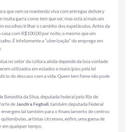
tora que vem se mantendo viva com entregas delivery
om muita garra como tem que ser, mas está aí mais um
uem escolheu trilhar o caminho dos espetáculos. Antes da
ra casa com R$100,00 por noite, o mesmo que um
abalho. É infelizmente a “uberização” do emprego em
.
atua no setor da cultura ainda depende da boa vontade
serem utilizados em estados e municípios pela lei
indício do descaso com a vida. Quem tem fome não pode
e Benedita da Silva, deputada federal pelo Rio de
forte de
Jandira Feghali
, também deputada Federal
ex”- emergencial também para o financiamento de centros
e quilombolas, artistas circenses, enfim, uma gama de
ir em qualquer tempo.