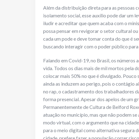
Além da distribuição direta para as pessoas 
isolamento social, esse auxílio pode dar um le
iludir e acreditar que quem acaba com o minis
possa pensar em revigorar o setor cultural o
cada um pode e deve tomar conta do que é seu
buscando interagir com o poder público para 
Falando em Covid-19, no Brasil, os números
vida. Todos os dias mais de mil mortos pela d
colocar mais 50% no que é divulgado. Pouco se
ainda as induzem ao perigo, pois o contágio a
no rap, o cadastramento dos trabalhadores da c
forma presencial. Apesar dos apelos de um gr
Permanentemente de Cultura de Belford Roxo,
atuação no município, mas que não podem se ar
modo virtual, com o argumento que na cidade
para o meio digital como alternativa segura d
cidade, prefere fazer a população correr risco