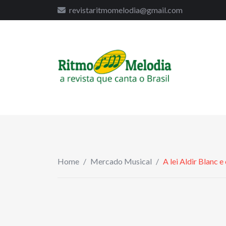
to
revistaritmomelodia@gmail.com
content
Home
/
Mercado Musical
/
A lei Aldir Blanc e