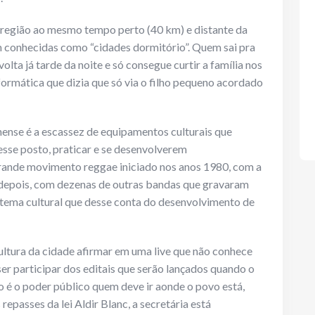
 região ao mesmo tempo perto (40 km) e distante da
am conhecidas como “cidades dormitório”. Quem sai pra
olta já tarde da noite e só consegue curtir a família nos
formática que dizia que só via o filho pequeno acordado
inense é a escassez de equipamentos culturais que
 esse posto, praticar e se desenvolverem
rande movimento reggae iniciado nos anos 1980, com a
epois, com dezenas de outras bandas que gravaram
stema cultural que desse conta do desenvolvimento de
cultura da cidade afirmar em uma live que não conhece
ser participar dos editais que serão lançados quando o
ndo é o poder público quem deve ir aonde o povo está,
repasses da lei Aldir Blanc, a secretária está