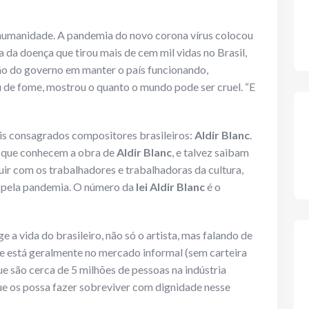
a humanidade. A pandemia do novo corona vírus colocou
a da doença que tirou mais de cem mil vidas no Brasil,
ção do governo em manter o país funcionando,
de fome, mostrou o quanto o mundo pode ser cruel. “E
is consagrados compositores brasileiros:
Aldir Blanc
.
a que conhecem a obra de
Aldir Blanc
, e talvez saibam
uir com os trabalhadores e trabalhadoras da cultura,
 pela pandemia. O número da
lei Aldir Blanc
é o
 a vida do brasileiro, não só o artista, mas falando de
ue está geralmente no mercado informal (sem carteira
ue são cerca de 5 milhões de pessoas na indústria
que os possa fazer sobreviver com dignidade nesse