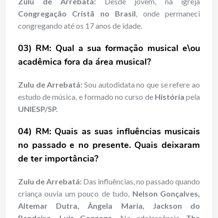
Zulu de Arrebatá:
Desde jovem, na igreja
Congregação Cristã no Brasil
, onde permaneci
congregando até os 17 anos de idade.
03) RM: Qual a sua formação musical e\ou
acadêmica fora da área musical?
Zulu de Arrebatá:
Sou autodidata no que se refere ao
estudo de música, e formado no curso de
História
pela
UNIESP/SP.
04) RM: Quais as suas influências musicais
no passado e no presente. Quais deixaram
de ter importância?
Zulu de Arrebatá:
Das influências, no passado quando
criança ouvia um pouco de tudo,
Nelson Gonçalves,
Altemar Dutra, Ângela Maria, Jackson do
Pandeiro, Luiz Gonzaga.
Na adolescência
The