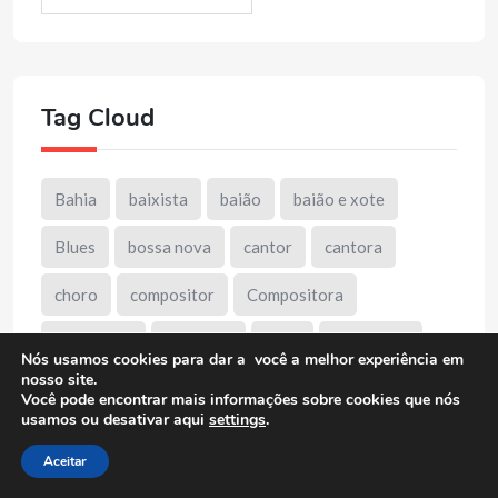
Tag Cloud
Bahia
baixista
baião
baião e xote
Blues
bossa nova
cantor
cantora
choro
compositor
Compositora
Cordelista
destaque
DUB
entrevista
Nós usamos cookies para dar a você a melhor experiência em
nosso site.
forro
Forró Xote Baião
Jazz
Você pode encontrar mais informações sobre cookies que nós
usamos ou desativar aqui
settings
.
Minas Gerais
mpb
Música Instrumental
Aceitar
Música Sertaneja
pagode
paraíba