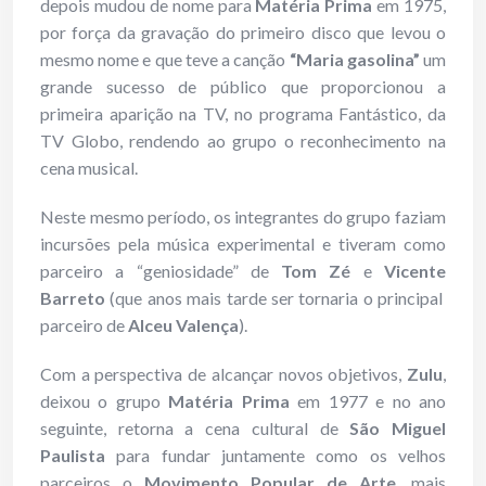
depois mudou de nome para
Matéria Prima
em 1975,
por força da gravação do primeiro disco que levou o
mesmo nome e que teve a canção
“Maria gasolina”
um
grande sucesso de público que proporcionou a
primeira aparição na TV, no programa Fantástico, da
TV Globo, rendendo ao grupo o reconhecimento na
cena musical.
Neste mesmo período, os integrantes do grupo faziam
incursões pela música experimental e tiveram como
parceiro a “geniosidade” de
Tom Zé
e
Vicente
Barreto
(que anos mais tarde ser tornaria o principal
parceiro de
Alceu Valença
).
Com a perspectiva de alcançar novos objetivos,
Zulu
,
deixou o grupo
Matéria Prima
em 1977 e no ano
seguinte, retorna a cena cultural de
São Miguel
Paulista
para fundar juntamente como os velhos
parceiros o
Movimento Popular de Arte
, mais