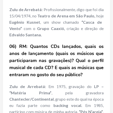
Zulu de Arrebatá:
Profissionalmente, digo que foi dia
15/04/1974, no
Teatro de Arena em São Paulo,
hoje
Eugênio Kusnet
, um show chamado
“Casca de
Vento”
com o
Grupo Caaxió,
criação e direção de
Edvaldo Santana.
06) RM: Quantos CDs lançados, quais os
anos de lançamento (quais os músicos que
participaram nas gravações)? Qual o perfil
musical de cada CD? E quais as músicas que
entraram no gosto do seu público?
Zulu de Arrebatá:
Em 1975, gravação do
LP –
“Matéria Prima”
, pela gravadora
Chantecler/Continental
, grupo este do qual na época
eu fazia parte como
backing vocal.
Em 1985,
participo com música de minha autoria,
“Pés N’areia”
,