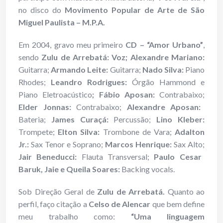
no disco do
Movimento Popular de Arte de São
Miguel Paulista – M.P.A.
Em 2004, gravo meu primeiro
CD – “Amor Urbano”
,
sendo
Zulu de Arrebatá: Voz; Alexandre Mariano:
Guitarra;
Armando Leite:
Guitarra;
Nado Silva:
Piano
Rhodes;
Leandro Rodrigues:
Órgão Hammond e
Piano Eletroacústico
; Fábio Aposan:
Contrabaixo;
Elder Jonnas:
Contrabaixo;
Alexandre Aposan:
Bateria;
James Curaçá:
Percussão;
Lino Kleber:
Trompete;
Elton Silva:
Trombone de Vara;
Adalton
Jr.:
Sax Tenor e Soprano;
Marcos Henrique:
Sax Alto;
Jair Beneducci:
Flauta Transversal;
Paulo Cesar
Baruk, Jaie e Queila Soares:
Backing vocals.
Sob Direção Geral de
Zulu de Arrebatá.
Quanto ao
perfil, faço citação a
Celso de Alencar
que bem define
meu trabalho como:
“Uma linguagem