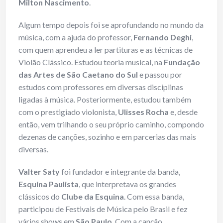
Milton Nascimento
.
Algum tempo depois foi se aprofundando no mundo da
música, com a ajuda do professor,
Fernando Deghi
,
com quem aprendeu a ler partituras e as técnicas de
Violão Clássico. Estudou teoria musical, na
Fundação
das Artes de São Caetano do Sul
e passou por
estudos com professores em diversas disciplinas
ligadas à música. Posteriormente, estudou também
com o prestigiado violonista,
Ulisses Rocha
e, desde
então, vem trilhando o seu próprio caminho, compondo
dezenas de canções, sozinho e em parcerias das mais
diversas.
Valter Saty
foi fundador e integrante da banda,
Esquina Paulista
, que interpretava os grandes
clássicos do
Clube da Esquina
. Com essa banda,
participou de Festivais de Música pelo Brasil e fez
vários shows em
São Paulo
. Com a canção,