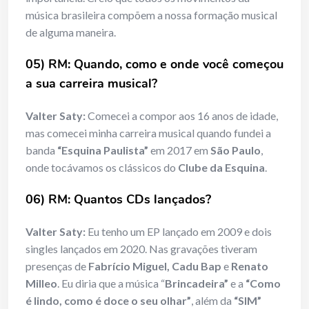
música brasileira compõem a nossa formação musical
de alguma maneira.
05) RM: Quando, como e onde você começou
a sua carreira musical?
Valter Saty:
Comecei a compor aos 16 anos de idade,
mas comecei minha carreira musical quando fundei a
banda
“Esquina Paulista”
em 2017 em
São Paulo
,
onde tocávamos os clássicos do
Clube da Esquina
.
06) RM: Quantos CDs lançados?
Valter Saty:
Eu tenho um EP lançado em 2009 e dois
singles lançados em 2020. Nas gravações tiveram
presenças de
Fabrício Miguel, Cadu Bap
e
Renato
Milleo
. Eu diria que a música “
Brincadeira”
e a
“Como
é lindo, como é doce o seu olhar”
, além da
“SIM”