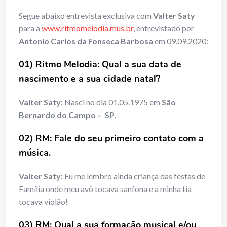
Segue abaixo entrevista exclusiva com
Valter Saty
para a
www.ritmomelodia.mus.br
, entrevistado por
Antonio Carlos da Fonseca Barbosa
em 09.09.2020:
01) Ritmo Melodia: Qual a sua data de
nascimento e a sua cidade natal?
Valter Saty:
Nasci no dia 01.05.1975 em
São
Bernardo do Campo – SP
.
02) RM: Fale do seu primeiro contato com a
música.
Valter Saty:
Eu me lembro ainda criança das festas de
Família onde meu avô tocava sanfona e a minha tia
tocava violão!
03) RM: Qual a sua formação musical e/ou