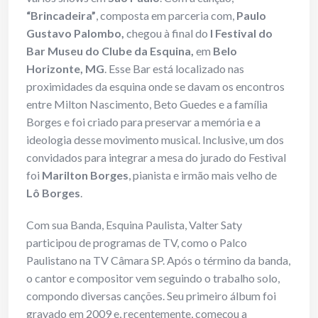
“Brincadeira”
, composta em parceria com,
Paulo
Gustavo Palombo,
chegou à final do
I Festival do
Bar Museu do Clube da Esquina,
em
Belo
Horizonte, MG
. Esse Bar está localizado nas
proximidades da esquina onde se davam os encontros
entre Milton Nascimento, Beto Guedes e a família
Borges e foi criado para preservar a memória e a
ideologia desse movimento musical. Inclusive, um dos
convidados para integrar a mesa do jurado do Festival
foi
Marilton Borges
, pianista e irmão mais velho de
Lô Borges
.
Com sua Banda, Esquina Paulista, Valter Saty
participou de programas de TV, como o Palco
Paulistano na TV Câmara SP. Após o término da banda,
o cantor e compositor vem seguindo o trabalho solo,
compondo diversas canções. Seu primeiro álbum foi
gravado em 2009 e, recentemente, começou a