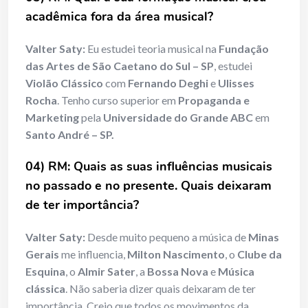
acadêmica fora da área musical?
Valter Saty:
Eu estudei teoria musical na
Fundação
das Artes de São Caetano do Sul – SP
, estudei
Violão Clássico
com
Fernando Deghi
e
Ulisses
Rocha
. Tenho curso superior em
Propaganda e
Marketing
pela
Universidade do Grande ABC
em
Santo André – SP
.
04) RM: Quais as suas influências musicais
no passado e no presente. Quais deixaram
de ter importância?
Valter Saty:
Desde muito pequeno a música de
Minas
Gerais
me influencia,
Milton Nascimento
, o
Clube da
Esquina
, o
Almir Sater
, a
Bossa Nova
e
Música
clássica
. Não saberia dizer quais deixaram de ter
importância. Creio que todos os movimentos da