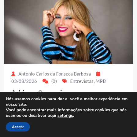
Antonio Carlos da Fonseca Barbosa
03/08/2026
(0)
Entrevistas
,
MPB
Adriana Gennari
Nós usamos cookies para dar a você a melhor experiência em
nosso site.
Compartilhe conhecimento A cantora, produtora,
Você pode encontrar mais informações sobre cookies que nós
professora de canto, preparadora vocal, musicalização
usamos ou desativar aqui
settings
.
infantil carioca Adriana Gennari reconhecida por sua
versatilidade e plasticidade vocal, tem o jazz como fio
Aceitar
condutor de sua linguagem artística, imprimindo