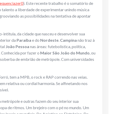
equenciazer0
). Este recente trabalho é o somatório de
 do talento a liberdade de experimentar unindo música
grooviando as possibilidades na tentativa de apontar
-intitula, da cidade que nasceu e desenvolver sua
nterior da
Paraíba
e do
Nordeste
.
Campina
não traz à
ital
João Pessoa
nas áreas: futebolística, política,
. Conhecida por fazer o
Maior São João do Mundo
, ou
 e soberba de embrião de metrópole. Com universidades
orró, tem a MPB, o rock e RAP correndo nas veias.
 relativa ou cordial harmonia. Se alfinetando nos
ível.
 metrópole e outras fazem do seu interior sua
 sopa de ritmos. Um brejeiro com o pé no mundo. Um
s locais e mundiais. Do Acústico ao Eletrônico. Da