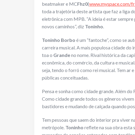
beatmaker e MC
Fhz0
(
www.myspace.com/fr
toda a trajetória deste artista que faz a liga
eletrônica com MPB. “A ideia é estar sempre 
novos caminhos”, diz
Toninho
.
Toninho Borbo
é um “fantoche”, como se auto
carreira musical. A mais populosa cidade do i
toa o
Grande
no nome. Rival histórica da cap
econômica, do comércio, da cultura e musical
seja, tendo o forró como rei musical. Tem ar
públicas conceituadas.
Pensa e sonha como cidade grande. Além do F
Como cidade grande todos os gêneros vivem em
bastidores e mudando de calçada quando poss
Tem pessoas que saem do interior pra viver na
metrópole.
Toninho
reflete na sua obra esta
mercador de canções antenadas com tendência