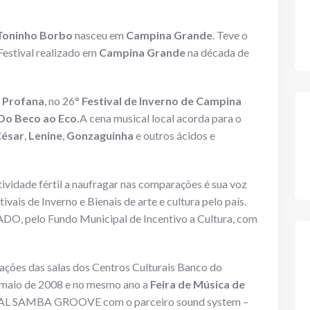
Toninho Borbo
nasceu em
Campina Grande
. Teve o
Festival realizado em
Campina Grande
na década de
 Profana
, no 26°
Festival de Inverno de Campina
Do Beco ao Eco.
A cena musical local acorda para o
César
,
Lenine
,
Gonzaguinha
e outros ácidos e
ividade fértil a naufragar nas comparações é sua voz
ivais de Inverno e Bienais de arte e cultura pelo país.
, pelo Fundo Municipal de Incentivo a Cultura, com
ações das salas dos Centros Culturais Banco do
maio de 2008 e no mesmo ano a
Feira de Música de
AL SAMBA GROOVE com o parceiro sound system –