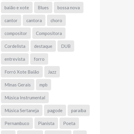
baião e xote
Blues
bossa nova
cantor
cantora
choro
compositor
Compositora
Cordelista
destaque
DUB
entrevista
forro
Forró Xote Baião
Jazz
Minas Gerais
mpb
Música Instrumental
Música Sertaneja
pagode
paraíba
Pernambuco
Pianista
Poeta