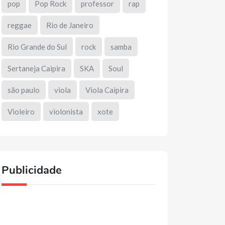
pop
Pop Rock
professor
rap
reggae
Rio de Janeiro
Rio Grande do Sul
rock
samba
Sertaneja Caipira
SKA
Soul
são paulo
viola
Viola Caipira
Violeiro
violonista
xote
Publicidade