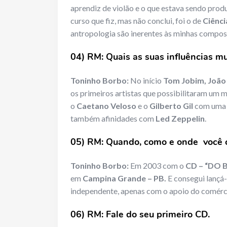
aprendiz de violão e o que estava sendo prod
curso que fiz, mas não conclui, foi o de
Ciênci
antropologia são inerentes às minhas composi
04) RM: Quais as suas influências m
Toninho Borbo:
No início
Tom Jobim, João 
os primeiros artistas que possibilitaram um
o
Caetano Veloso
e o
Gilberto Gil
com uma m
também afinidades com
Led Zeppelin
.
05) RM: Quando, como e onde você c
Toninho Borbo:
Em 2003 com o
CD – “DO 
em
Campina Grande – PB.
E consegui lançá-
independente, apenas com o apoio do comérci
06) RM: Fale do seu primeiro CD.