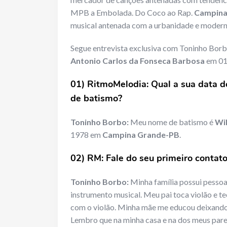
MPB a Embolada. Do Coco ao Rap.
Campina
musical antenada com a urbanidade e moderni
Segue entrevista exclusiva com Toninho Borb
Antonio Carlos da Fonseca Barbosa
em 01
01) RitmoMelodia: Qual a sua data d
de batismo?
Toninho Borbo:
Meu nome de batismo é
Wil
1978 em
Campina Grande-PB
.
02) RM: Fale do seu primeiro contat
Toninho Borbo:
Minha família possui pesso
instrumento musical. Meu pai toca violão e te
com o violão. Minha mãe me educou deixando 
Lembro que na minha casa e na dos meus paren