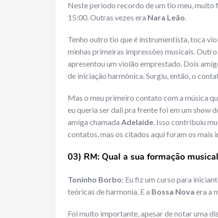
Neste período recordo de um tio meu, muito 
15:00. Outras vezes era
Nara Leão
.
Tenho outro tio que é instrumentista, toca vi
minhas primeiras impressões musicais. Outr
apresentou um violão emprestado. Dois amigo
de iniciação harmônica. Surgiu, então, o cont
Mas o meu primeiro contato com a música que
eu queria ser dali pra frente foi em um show 
amiga chamada
Adelaide
. Isso contribuiu mu
contatos, mas os citados aqui foram os mais
03) RM: Qual a sua formação musical
Toninho Borbo:
Eu fiz um curso para inician
teóricas de harmonia. E a
Bossa Nova
era a 
Foi muito importante, apesar de notar uma di