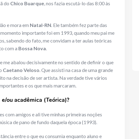
fã do
Chico Buarque
, nos fazia escutá-lo das 8:00 às
olão e mora em
Natal-RN
. Ele também fez parte das
o momento importante foi em 1993, quando meu pai me
s, sabendo do fato, me convidam a ter aulas teóricas
ato com a
Bossa Nova
.
 me abalou decisivamente no sentido de definir o que
do
Caetano Veloso
. Que assisti na casa de uma grande
ito na decisão de ser artista. Na verdade tive vários
 importantes e os que mais marcaram.
 e/ou acadêmica (Teórica)?
tes com amigos e ali tive minhas primeiras noções
música de pano de fundo daquela época (1993).
stância entre o que eu consumia enquanto aluno e