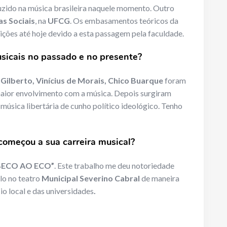
uzido na música brasileira naquele momento. Outro
as Sociais
, na
UFCG
. Os embasamentos teóricos da
ções até hoje devido a esta passagem pela faculdade.
usicais no passado e no presente?
Gilberto, Vinícius de Morais, Chico Buarque
foram
 maior envolvimento com a música. Depois surgiram
úsica libertária de cunho político ideológico. Tenho
omeçou a sua carreira musical?
BECO AO ECO”
. Este trabalho me deu notoriedade
lo no teatro
Municipal Severino Cabral
de maneira
o local e das universidades
.