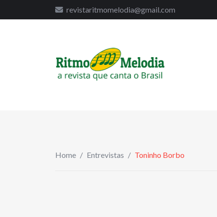
to
revistaritmomelodia@gmail.com
content
Home
/
Entrevistas
/
Toninho Borbo