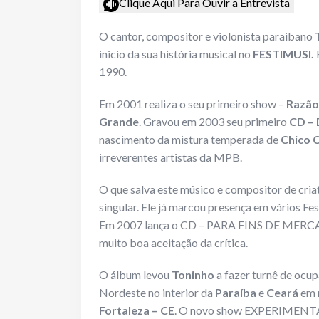
Clique Aqui Para Ouvir a Entrevista
O cantor, compositor e violonista paraibano
inicio da sua história musical no
FESTIMUSI.
1990.
Em 2001 realiza o seu primeiro show –
Razão
Grande
. Gravou em 2003 seu primeiro
CD –
nascimento da mistura temperada de
Chico 
irreverentes artistas da MPB.
O que salva este músico e compositor de criat
singular. Ele já marcou presença em vários Fest
Em 2007 lança o CD – PARA FINS DE MERCADO
muito boa aceitação da crítica.
O álbum levou
Toninho
a fazer turnê de ocup
Nordeste no interior da
Paraíba
e
Ceará
em 
Fortaleza – CE
. O novo show EXPERIMENT