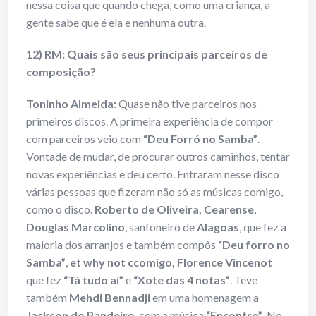
nessa coisa que quando chega, como uma criança, a
gente sabe que é ela e nenhuma outra.
12) RM: Quais são seus principais parceiros de
composição?
Toninho Almeida:
Quase não tive parceiros nos
primeiros discos. A primeira experiência de compor
com parceiros veio com
“Deu Forró no Samba”
.
Vontade de mudar, de procurar outros caminhos, tentar
novas experiências e deu certo. Entraram nesse disco
várias pessoas que fizeram não só as músicas comigo,
como o disco.
Roberto de Oliveira, Cearense,
Douglas Marcolino
, sanfoneiro de
Alagoas
, que fez a
maioria dos arranjos e também compôs
“Deu forro no
Samba”
,
et why not ccomigo, Florence Vincenot
que fez
“Tá tudo aí”
e
“Xote das 4 notas”
. Teve
também
Mehdi Bennadji
em uma homenagem a
Jackson do Pandeiro
, com a música
“Encontro”
. No