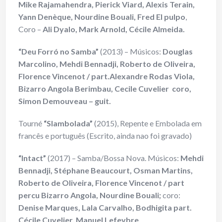
Mike Rajamahendra, Pierick Viard, Alexis Terain,
Yann Denèque, Nourdine Bouali, Fred El pulpo
,
Coro –
Ali Dyalo, Mark Arnold, Cécile Almeida.
“Deu Forró no Samba”
(2013) – Músicos:
Douglas
Marcolino, Mehdi Bennadji, Roberto de Oliveira,
Florence Vincenot / part.Alexandre Rodas Viola,
Bizarro Angola Berimbau, Cecile Cuvelier coro,
Simon Demouveau – guit.
Tourné
“Slambolada”
(2015), Repente e Embolada em
francês e português (Escrito, ainda nao foi gravado)
“Intact”
(2017) – Samba/Bossa Nova. Músicos:
Mehdi
Bennadji, Stéphane Beaucourt, Osman Martins,
Roberto de Oliveira, Florence Vincenot / part
percu Bizarro Angola, Nourdine Bouali;
coro:
Denise Marques, Lala Carvalho, Bodhigita part.
Cécile Cuvelier, Manuel Lefevbre.