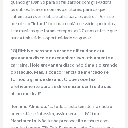
quando gravar. Só para os felizardos com gravadora,
os outros, ficavam com as partituras; para os que
sabem escrever e letra e cifra para os outros. Por isso
meu disco
“Intact”
foi uma reunião de vários períodos,
tem músicas que foram compostas 20 anos antes e que
nunca tinha tido a oportunidade de gravar.
18) RM: No passado a grande dificuldade era
gravar um disco e desenvolver evolutivamente a
carreira. Hoje gravar um disco não é mais o grande
obstáculo. Mas, a concorrência de mercado se
tornou o grande desafio. O que você faz
efetivamente para se diferenciar dentro do seu
nicho musical?
Toninho Almeida:
“…Todo artista tem de ir à onde o
povo está, se foi assim, assim será…” –
Milton
Nascimento
. Não tenho preconceito nenhum com
isso. Instagram, Tik Tok, Facebook, etc. Gostaria que