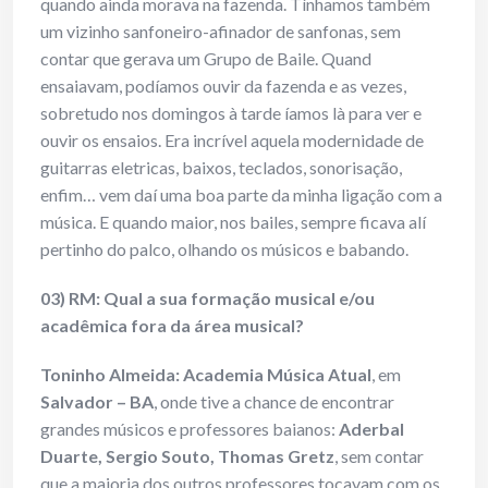
quando ainda morava na fazenda. Tínhamos também
um vizinho sanfoneiro-afinador de sanfonas, sem
contar que gerava um Grupo de Baile. Quand
ensaiavam, podíamos ouvir da fazenda e as vezes,
sobretudo nos domingos à tarde íamos là para ver e
ouvir os ensaios. Era incrível aquela modernidade de
guitarras eletricas, baixos, teclados, sonorisação,
enfim… vem daí uma boa parte da minha ligação com a
música. E quando maior, nos bailes, sempre ficava alí
pertinho do palco, olhando os músicos e babando.
03) RM: Qual a sua formação musical e/ou
acadêmica fora da área musical?
Toninho Almeida:
Academia Música Atual
, em
Salvador – BA
, onde tive a chance de encontrar
grandes músicos e professores baianos:
Aderbal
Duarte, Sergio Souto, Thomas Gretz
, sem contar
que a maioria dos outros professores tocavam com os