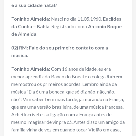
e a sua cidade natal?
Toninho Almeida:
Nasci no dia 11.05.1960,
Euclides
da Cunha – Bahia
. Registrado como
Antonio Roque
de Almeida
.
02) RM: Fale do seu primeiro contato com a
música.
Toninho Almeida:
Com 16 anos de idade, eu era
menor aprendiz do Banco do Brasil e o colega
Rubem
me mostrou os primeiros acordes. Lembro ainda da
música “Ela é uma boneca, que só diz não, não, não,
não”! Vim saber bem mais tarde, já morando na França,
que era uma versão brasileira, de uma música francesa.
Achei incrível essa ligação com a França antes de
mesmo imaginar de vir pra cá. Antes disso um amigo da
família vinha de vez em quando tocar Violão em casa,