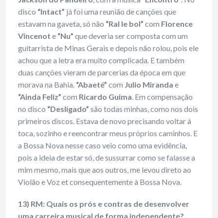
disco
“Intact”
já foi uma reunião de canções que
estavam na gaveta, só não
“Ral le bol”
com
Florence
Vincenot
e
“Nu”
que deveria ser composta com um
guitarrista de Minas Gerais e depois não rolou, pois ele
achou que a letra era muito complicada. E também
duas canções vieram de parcerias da época em que
morava na Bahia.
“Abaeté”
com
Julio Miranda
e
“Ainda Feliz”
com
Ricardo Guima
. Em compensação
no disco
“Desligado”
são todas minhas, como nos dois
primeiros discos. Estava de novo precisando voltar à
toca, sozinho e reencontrar meus próprios caminhos. E
a Bossa Nova nesse caso veio como uma evidência,
pois a ideia de estar só, de sussurrar como se falasse a
mim mesmo, mais que aos outros, me levou direto ao
Violão e Voz et consequentemente à Bossa Nova.
13) RM: Quais os prós e contras de desenvolver
uma carreira musical de forma independente?