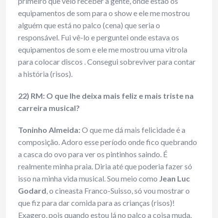
primeiro que veio receber a gente, onde estão os
equipamentos de som para o show e ele me mostrou
alguém que está no palco (cena) que seria o
responsável. Fui vê-lo e perguntei onde estava os
equipamentos de som e ele me mostrou uma vitrola
para colocar discos . Consegui sobreviver para contar
a história (risos).
22) RM: O que lhe deixa mais feliz e mais triste na
carreira musical?
Toninho Almeida:
O que me dá mais felicidade é a
composição. Adoro esse período onde fico quebrando
a casca do ovo para ver os pintinhos saindo. É
realmente minha praia. Diria até que poderia fazer só
isso na minha vida musical. Sou meio como
Jean Luc
Godard
, o cineasta Franco-Suisso, só vou mostrar o
que fiz para dar comida para as crianças (risos)!
Exagero, pois quando estou lá no palco a coisa muda.