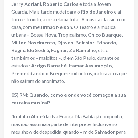
Jerry Adriani, Roberto Carlos
e toda a Jovem
Guarda. Mais tarde mudei para o
Rio de Janeiro
e aí
foi o estrondo, a miscelânia total. A música clássica em
casa, com meu irmão
Nelson
. O Teatro e a música
urbana – Bossa Nova, Tropicalismo
, Chico Buarque,
Milton Nascimento, Djavan, Belchior, Ednardo,
Reginaldo Sodré, Fagner, Zé Ramalho
, etc e
também os « malditos », já em São Paulo, durante os
estudos :
Arrigo Barnabé, Itamar Assumpção
,
Premeditando o Breque
e mil outros, inclusive os que
não saíram do anonimato.
05) RM: Quando, como e onde você começou a sua
carreira musical?
Toninho Almeida:
Na França. Na Bahia já compunha,
mas não assumia a parte de intérprete. Inclusive no
meu show de despedida, quando vim de
Salvador
para