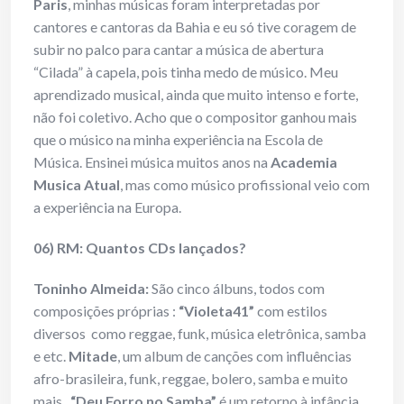
Paris
, minhas músicas foram interpretadas por
cantores e cantoras da Bahia e eu só tive coragem de
subir no palco para cantar a música de abertura
“Cilada” à capela, pois tinha medo de músico. Meu
aprendizado musical, ainda que muito intenso e forte,
não foi coletivo. Acho que o compositor ganhou mais
que o músico na minha experiência na Escola de
Música. Ensinei música muitos anos na
Academia
Musica Atual
, mas como músico profissional veio com
a experiência na Europa.
06) RM: Quantos CDs lançados?
Toninho Almeida:
São cinco álbuns, todos com
composições próprias :
“Violeta41”
com estilos
diversos como reggae, funk, música eletrônica, samba
e etc.
Mitade
, um album de canções com influências
afro-brasileira, funk, reggae, bolero, samba e muito
mais.
“Deu Forro no Samba”
é um retorno à infância