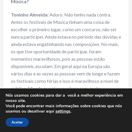
Música?
Toninho Almeida:
Adoro. Não tenho nada contra.
Antes os festivais de Música tinham uma coisa de
escolher o primeiro lugar, como um concurso, não sei
nunca participei. Ainda estava no período das dúvidas e
ainda estava engatinhando nas composições. No mais,
os que tive oportunidade de participar, foram
momentos maravilhosos, pois as pessoas estão
disponíveis, escutam. Em geral aqui na Europa são
vários dias e as vezes as pessoas vem de longe e fazem
os festivais como férias e isso é maravilhoso a nível de
público. Manda que eles recebem com gosto.
Nós usamos cookies para dar a você a melhor experiência em
Maravilha.
nosso site.
Você pode encontrar mais informações sobre cookies que nós
28) RM: Hoje os Festivais de Música para revelar
usamos ou desativar aqui
settings
.
novos talentos?
Aceitar
Toninho Almeida:
Não creio que hoje seja a função