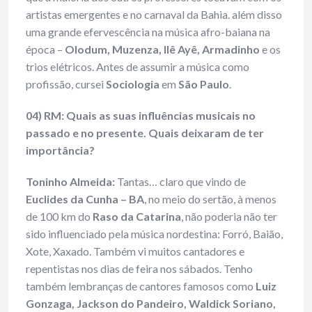
artistas emergentes e no carnaval da Bahia. além disso
uma grande efervescência na música afro-baiana na
época –
Olodum, Muzenza, Ilê Ayê, Armadinho
e os
trios elétricos. Antes de assumir a música como
profissão, cursei
Sociologia
em
São Paulo
.
04) RM: Quais as suas influências musicais no
passado e no presente. Quais deixaram de ter
importância?
Toninho Almeida:
Tantas… claro que vindo de
Euclides da Cunha
– BA
, no meio do sertão, à menos
de 100 km do
Raso da Catarina
, não poderia não ter
sido influenciado pela música nordestina: Forró, Baião,
Xote, Xaxado. Também vi muitos cantadores e
repentistas nos dias de feira nos sábados. Tenho
também lembranças de cantores famosos como
Luiz
Gonzaga, Jackson do Pandeiro, Waldick Soriano,