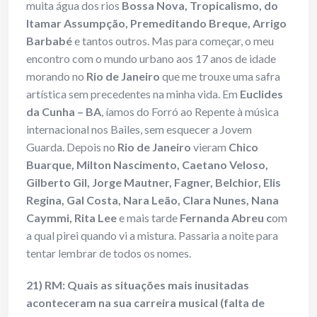
muita água dos rios
Bossa Nova, Tropicalismo, do
Itamar Assumpção, Premeditando Breque, Arrigo
Barbabé
e tantos outros. Mas para começar, o meu
encontro com o mundo urbano aos 17 anos de idade
morando no
Rio de Janeiro
que me trouxe uma safra
artística sem precedentes na minha vida. Em
Euclides
da Cunha – BA
, íamos do Forró ao Repente à música
internacional nos Bailes, sem esquecer a Jovem
Guarda. Depois no
Rio de Janeiro
vieram
Chico
Buarque, Milton Nascimento, Caetano Veloso,
Gilberto Gil, Jorge Mautner, Fagner, Belchior, Elis
Regina, Gal Costa, Nara Leão, Clara Nunes, Nana
Caymmi, Rita Lee
e mais tarde
Fernanda Abreu
c
om
a qual pirei quando vi a mistura. Passaria a noite para
tentar lembrar de todos os nomes.
21) RM: Quais as situações mais inusitadas
aconteceram na sua carreira musical (falta de