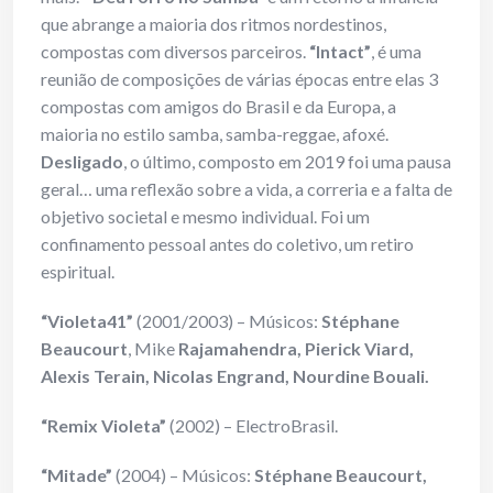
que abrange a maioria dos ritmos nordestinos,
compostas com diversos parceiros.
“Intact”
, é uma
reunião de composições de várias épocas entre elas 3
compostas com amigos do Brasil e da Europa, a
maioria no estilo samba, samba-reggae, afoxé.
Desligado
, o último, composto em 2019 foi uma pausa
geral… uma reflexão sobre a vida, a correria e a falta de
objetivo societal e mesmo individual. Foi um
confinamento pessoal antes do coletivo, um retiro
espiritual.
“Violeta41”
(2001/2003) – Músicos:
Stéphane
Beaucourt
, Mike
Rajamahendra, Pierick Viard,
Alexis Terain, Nicolas Engrand, Nourdine Bouali.
“Remix Violeta”
(2002) – ElectroBrasil.
“Mitade”
(2004) – Músicos:
Stéphane Beaucourt,