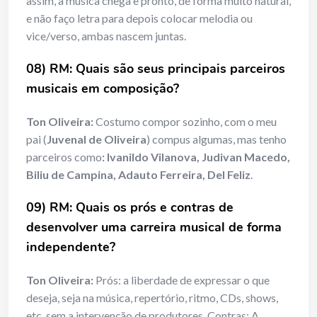
assim, a música chega e pronto, de forma muito natural,
e não faço letra para depois colocar melodia ou
vice/verso, ambas nascem juntas.
08) RM: Quais são seus principais parceiros
musicais em composição?
Ton Oliveira:
Costumo compor sozinho, com o meu
pai (
Juvenal de Oliveira
) compus algumas, mas tenho
parceiros como
: Ivanildo Vilanova, Judivan Macedo,
Biliu de Campina, Adauto Ferreira, Del Feliz
.
09) RM: Quais os prós e contras de
desenvolver uma carreira musical de forma
independente?
Ton Oliveira:
Prós: a liberdade de expressar o que
deseja, seja na música, repertório, ritmo, CDs, shows,
etc. sem a intervenção de produtores. Contras: A