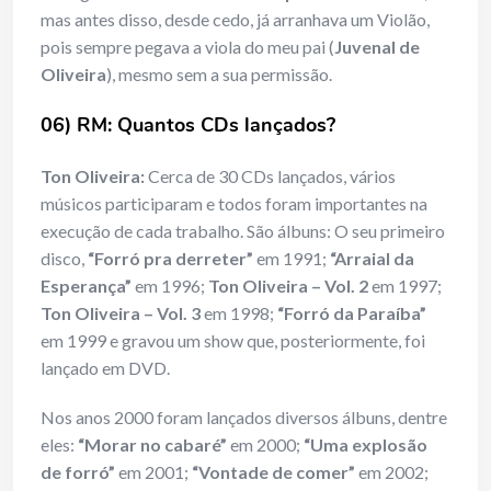
mas antes disso, desde cedo, já arranhava um Violão,
pois sempre pegava a viola do meu pai (
Juvenal de
Oliveira
), mesmo sem a sua permissão.
06) RM: Quantos CDs lançados?
Ton Oliveira:
Cerca de 30 CDs lançados, vários
músicos participaram e todos foram importantes na
execução de cada trabalho. São álbuns: O seu primeiro
disco,
“Forró pra derreter”
em 1991;
“Arraial da
Esperança”
em 1996;
Ton Oliveira – Vol. 2
em 1997;
Ton Oliveira – Vol. 3
em 1998;
“Forró da Paraíba”
em 1999 e gravou um show que, posteriormente, foi
lançado em DVD.
Nos anos 2000 foram lançados diversos álbuns, dentre
eles:
“Morar no cabaré”
em 2000;
“Uma explosão
de forró”
em 2001;
“Vontade de comer”
em 2002;