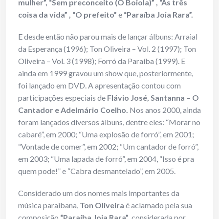
mulher”, “Sem preconceito (O Boiola)” , “As três
coisa da vida” , “O prefeito”
e
“Paraíba Joia Rara”.
E desde então não parou mais de lançar álbuns: Arraial
da Esperança (1996); Ton Oliveira – Vol. 2 (1997); Ton
Oliveira – Vol. 3 (1998); Forró da Paraíba (1999). E
ainda em 1999 gravou um show que, posteriormente,
foi lançado em DVD. A apresentação contou com
participações especiais de
Flávio José, Santanna – O
Cantador e Adelmário Coelho.
Nos anos 2000, ainda
foram lançados diversos álbuns, dentre eles: “Morar no
cabaré”, em 2000; “Uma explosão de forró”, em 2001;
“Vontade de comer”, em 2002; “Um cantador de forró”,
em 2003; “Uma lapada de forró”, em 2004, “Isso é pra
quem pode!” e “Cabra desmantelado”, em 2005.
Considerado um dos nomes mais importantes da
música paraibana,
Ton Oliveira
é aclamado pela sua
composição
“Paraíba Joia Rara”
, considerada por