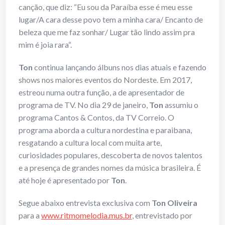
canção, que diz: “Eu sou da Paraíba esse é meu esse
lugar/A cara desse povo tem a minha cara/ Encanto de
beleza que me faz sonhar/ Lugar tão lindo assim pra
mim é joia rara“.
Ton
continua lançando álbuns nos dias atuais e fazendo
shows nos maiores eventos do Nordeste. Em 2017,
estreou numa outra função, a de apresentador de
programa de TV. No dia 29 de janeiro,
Ton
assumiu o
programa Cantos & Contos, da TV Correio. O
programa aborda a cultura nordestina e paraibana,
resgatando a cultura local com muita arte,
curiosidades populares, descoberta de novos talentos
e a presença de grandes nomes da música brasileira. É
até hoje é apresentado por
Ton
.
Segue abaixo entrevista exclusiva com
Ton Oliveira
para a
www.ritmomelodia.mus.br
, entrevistado por