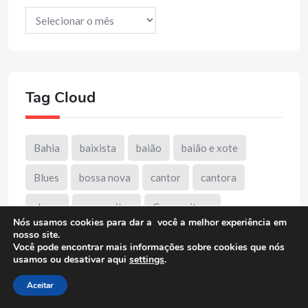
Arquivos
Tag Cloud
Bahia
baixista
baião
baião e xote
Blues
bossa nova
cantor
cantora
choro
compositor
Compositora
Nós usamos cookies para dar a você a melhor experiência em
nosso site.
Cordelista
destaque
DUB
entrevista
Você pode encontrar mais informações sobre cookies que nós
usamos ou desativar aqui
settings
.
forro
Forró Xote Baião
Jazz
Aceitar
Minas Gerais
mpb
Música Instrumental