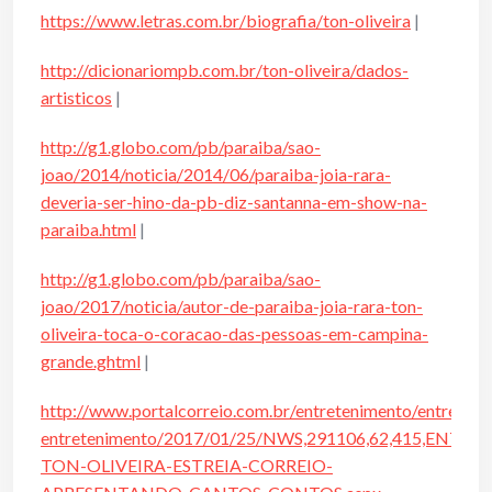
https://www.letras.com.br/biografia/ton-oliveira
|
http://dicionariompb.com.br/ton-oliveira/dados-
artisticos
|
http://g1.globo.com/pb/paraiba/sao-
joao/2014/noticia/2014/06/paraiba-joia-rara-
deveria-ser-hino-da-pb-diz-santanna-em-show-na-
paraiba.html
|
http://g1.globo.com/pb/paraiba/sao-
joao/2017/noticia/autor-de-paraiba-joia-rara-ton-
oliveira-toca-o-coracao-das-pessoas-em-campina-
grande.ghtml
|
http://www.portalcorreio.com.br/entretenimento/entreten
entretenimento/2017/01/25/NWS,291106,62,415,ENTR
TON-OLIVEIRA-ESTREIA-CORREIO-