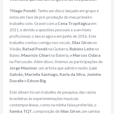
Thiago Pondé:
Tenho um disco lançado em grupo e
estou em fase de pré-produção do meu primeiro
trabalho solo. Gravei com a
Cena Tropifágica
em
2011, e devido a questões pessoais e a um hiato
profissional, o lancei agora em junho de 2016. Este
trabalho contou comigo nos vocais,
Silas Giron
no
Violão,
Rafael Pondé
na Guitarra,
Rubens Leite
no
Baixo,
Maurício Chiari
na Bateria, e
Marcos Odara
na Percussão. Além disso, tivemos as participações de
Jorge Mautner
, um artista que admiro muito,
Luiz
Galvão, Mariella Santiago, Karla da Silva, Juninho
Duvalle
e
Edson Big
.
Este álbum foi um trabalho de pesquisa, das raízes
brasileiras às experimentações musicais
contemporâneas, como na minha faixa preferida, o
Samba TQT
, composição de
Silas Giron
, um samba