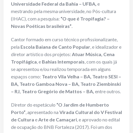
Universidade Federal da Bahia – UFBA,
e
mestrando pela mesma universidade, no Pós-cultura
(IHAC), com a pesquisa:
“O que é Tropifagia? –
Novas Poéticas brasileiras”
.
Cantor formado em curso técnico profissionalizante,
pela
Escola Baiana de Canto Popular
, e idealizador e
diretor artístico dos projetos:
Atuar Música, Cena
Tropifágica
, e
Bahias Intemporais
, com os quais já
se apresentou e/ou realizou temporada em alguns
espaços como:
Teatro Vila Velha – BA, Teatro SESI –
BA, Teatro Gamboa Nova – BA, Teatro Ziembinski
– RJ, Teatro Gregório de Mattos – BA,
entre outros.
Diretor do espetáculo
“O Jardim de Humberto
Porto”
, apresentado na
Virada Cultural do V Festival
de Cultura
e
Arte de Camaçari
, e aprovado no edital
de ocupação do BNB Fortaleza (2017). Foi um dos