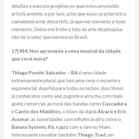
idealizo e executo projetos no qual estou envolvido
artisticamente, e por isso, acho que essa característica
camaleônica me deixa feliz, já que me reinvento a todo
momento. Deixa-me triste o fato da arte de pesquisa
não ter o valor que merece no Brasil.
17) RM: Nos apresente a cena musical da cidade
que você mora?
Thiago Pondé:
Salvador – BA
é uma cidade
extremamente plural, que tem uma cena crescente e
exponencial. Aqui há para todos os nichos, dos ritmos
já conhecidos como axé, pagode e arrocha, com mais
apelo comercial, ao rock das bandas como
Cascadura
e
Canto dos Malditos
, o blues da dupla
Álvaro
e
Eric
Assmar
, as sonoridades com influência afro como o
Baiana System, Ifá
, e
jazz
com a Jam no Mam.
Interessante ressaltar também
Thiago Trad
, um