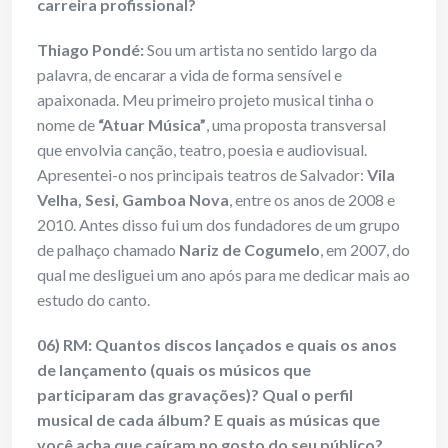
carreira profissional?
Thiago Pondé:
Sou um artista no sentido largo da
palavra, de encarar a vida de forma sensível e
apaixonada. Meu primeiro projeto musical tinha o
nome de
“Atuar Música”
, uma proposta transversal
que envolvia canção, teatro, poesia e audiovisual.
Apresentei-o nos principais teatros de Salvador:
Vila
Velha, Sesi, Gamboa Nova
, entre os anos de 2008 e
2010. Antes disso fui um dos fundadores de um grupo
de palhaço chamado
Nariz de Cogumelo
, em 2007, do
qual me desliguei um ano após para me dedicar mais ao
estudo do canto.
06) RM: Quantos discos lançados e quais os anos
de lançamento (quais os músicos que
participaram das gravações)? Qual o perfil
musical de cada álbum? E quais as músicas que
você acha que caíram no gosto do seu público?