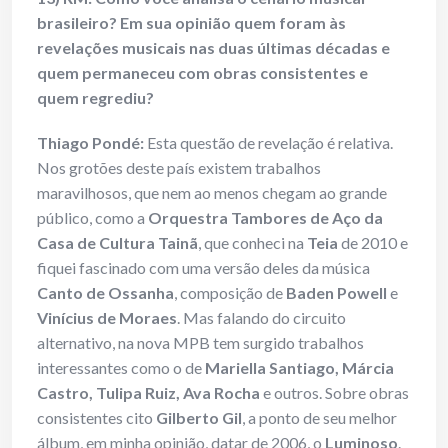
brasileiro? Em sua opinião quem foram às
revelações musicais nas duas últimas décadas e
quem permaneceu com obras consistentes e
quem regrediu?
Thiago Pondé:
Esta questão de revelação é relativa.
Nos grotões deste país existem trabalhos
maravilhosos, que nem ao menos chegam ao grande
público, como a
Orquestra Tambores de Aço da
Casa de Cultura Tainã
, que conheci na
Teia
de 2010 e
fiquei fascinado com uma versão deles da música
Canto de Ossanha
, composição de
Baden Powell
e
Vinícius de Moraes
. Mas falando do circuito
alternativo, na nova MPB tem surgido trabalhos
interessantes como o de
Mariella Santiago, Márcia
Castro, Tulipa Ruiz, Ava Rocha
e outros. Sobre obras
consistentes cito
Gilberto Gil
, a ponto de seu melhor
álbum, em minha opinião, datar de 2006, o
Luminoso
.