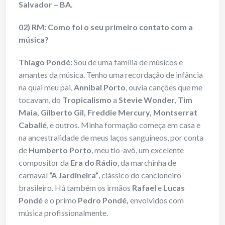
Salvador – BA.
02) RM: Como foi o seu primeiro contato com a
música?
Thiago Pondé:
Sou de uma família de músicos e
amantes da música. Tenho uma recordação de infância
na qual meu pai,
Annibal Porto
, ouvia canções que me
tocavam, do
Tropicalismo
a
Stevie Wonder, Tim
Maia, Gilberto Gil, Freddie Mercury, Montserrat
Caballé
, e outros. Minha formação começa em casa e
na ancestralidade de meus laços sanguíneos, por conta
de
Humberto Porto
, meu tio-avô, um excelente
compositor da
Era do Rádio
, da marchinha de
carnaval
“A Jardineira”
, clássico do cancioneiro
brasileiro. Há também os irmãos
Rafael
e
Lucas
Pondé
e o primo
Pedro Pondé,
envolvidos com
música profissionalmente.