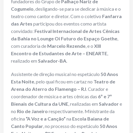
fundadores do Grupo de
Palhaço Nariz de
Cogumelo
, desligando-se para se dedicar à música e o
teatro como cantor e diretor. Com o coletivo
Fanfarra
das Artes
participou dos eventos como artista
convidado:
Festival Internacional de Artes Cênicas
da Bahia no Lounge Oi Futuro do Espaço Goethe
,
com curadoria de
Marcelo Rezende
, e o
XIII
Encontro de Estudantes de Arte – ENEARTE
,
realizado em
Salvador-BA
.
Assistente de direção musical no espetáculo
50 Anos
Esta Noite
, pelo qual ficou em cartaz no
Teatro de
Arena do Aterro do Flamengo – RJ
. Curador e
coordenador de música e artes cênicas das
6º e 7º
Bienais de Cultura da UNE
, realizadas em
Salvador
e
no
Rio de Janeiro
respectivamente. Ministrante da
oficina
“A Voz e a Canção”
na
Escola Baiana de
Canto Popular
, no processo do espetáculo
50 Anos