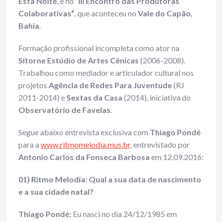
Esta Noite
, e no
“III Encontro das Produtoras
Colaborativas”
, que aconteceu no
Vale do Capão,
Bahia
.
Formação profissional incompleta como ator na
Sitorne Estúdio de Artes Cênicas
(2006-2008).
Trabalhou como mediador e articulador cultural nos
projetos
Agência de Redes Para Juventude
(RJ
2011-2014) e
Sextas da Casa
(2014), iniciativa do
Observatório de Favelas
.
Segue abaixo entrevista exclusiva com
Thiago Pondé
para a
www.ritmomelodia.mus.br
, entrevistado por
Antonio Carlos da Fonseca Barbosa
em 12.09.2016:
01) Ritmo Melodia: Qual a sua data de nascimento
e a sua cidade natal?
Thiago Pondé:
Eu nasci no dia 24/12/1985 em