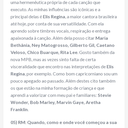
uma hermenêutica própria de cada canção que
executo. As minhas influências são icônicas e a
principal delas é
Elis Regina
, a maior cantora brasileira
até hoje, por conta de sua versatilidade. Com ela
aprendo sobre timbres vocais, respiração e entrega
apaixonada à canção. Além dela posso citar
Maria
Bethânia, Ney Matogrosso, Gilberto Gil, Caetano
Veloso, Chico Buarque, Rita Lee
. Gosto também da
nova MPB, mas as vezes sinto falta de certa
visceralidade que encontro nas interpretações de
Elis
Regina
, por exemplo. Como bom capricorniano sou um
pouco apegado ao passado. Além destes cito também
os que estão na minha formação de criança e que
aprendi a valorizar com meu pai e familiares:
Stevie
Wonder, Bob Marley, Marvin Gaye, Aretha
Franklin
.
05) RM: Quando, como e onde você começou a sua