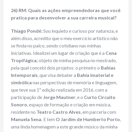
26) RM: Quais as ações empreendedoras que você
pratica para desenvolver a sua carreira musical?
Thiago Pondé:
Sou inquieto e curioso por natureza, e
além disso, acredito que o meu exercício artístico não
se finda no palco, sendo cotidiano nas minhas
iniciativas. Idealizei um lugar de criação que é a
Cena
Tropifágica;
objeto de minha pesquisa no mestrado,
pela qual concebi dois projetos: o primeiro o
Bahias
Intemporais
, que visa debater a
Bahia imaterial e
simbólica
nas perspectivas de memória e linguagem,
que teve sua 1º edição realizada em 2016, com a
participação de
Jorge Mautner
, e o
Curto Circuito
Sonoro
, espaço de formação e criação em música,
residente no
Teatro Castro Alves
, em parceria com
Manuela Sena.
E tem
O Jardim de Humberto Porto
,
uma linda homenagem a este grande músico da minha