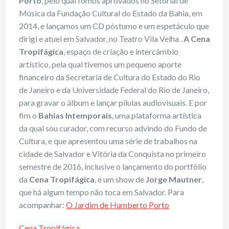
Porto
, pelo qual fomos aprovados no Setorial de
Música da Fundação Cultural do Estado da Bahia, em
2014, e lançamos um CD póstumo e um espetáculo que
dirigi e atuei em Salvador, no Teatro Vila Velha .
A Cena
Tropifágica
, espaço de criação e intercâmbio
artístico, pela qual tivemos um pequeno aporte
financeiro da Secretaria de Cultura do Estado do Rio
de Janeiro e da Universidade Federal do Rio de Janeiro,
para gravar o álbum e lançar pílulas audiovisuais. E por
fim o
Bahias Intemporais
, uma plataforma artística
da qual sou curador, com recurso advindo do Fundo de
Cultura, e que apresentou uma série de trabalhos na
cidade de Salvador e Vitória da Conquista no primeiro
semestre de 2016, inclusive o lançamento do portfólio
da
Cena Tropifágica
, e um show de
Jorge Mautner
,
que há algum tempo não toca em Salvador. Para
acompanhar:
O Jardim de Humberto Porto
Cena Tropifágica