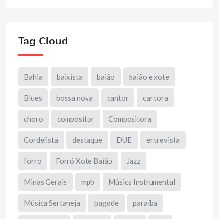
Tag Cloud
Bahia
baixista
baião
baião e xote
Blues
bossa nova
cantor
cantora
choro
compositor
Compositora
Cordelista
destaque
DUB
entrevista
forro
Forró Xote Baião
Jazz
Minas Gerais
mpb
Música Instrumental
Música Sertaneja
pagode
paraíba