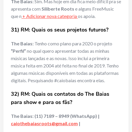
The Baias:
Sim. Mas hoje em dia fica meio difícil pra se
apresenta com
Siliberte Roots
e alguns FreeMusic
que n
+ Adicionar nova categoria
os apoia.
31) RM: Quais os seus projetos futuros?
The Baias:
Tenho como plano para 2020 o projeto
“Perfil”
no qual quero apresentar todas as minhas
músicas lançadas e as novas. Isso inclui a primeira
música feita em 2004 até feita no final de 2019. Tenho
algumas músicas disponíveis em todas as plataformas
digitais. Pesquisando #caiobaias encontra elas.
32) RM: Quais os contatos do The Baias
para show e para os fãs?
The Baias: (11) 7189 – 8949 (WhatsApp) |
caiothebaiasroots@gmail.com
|