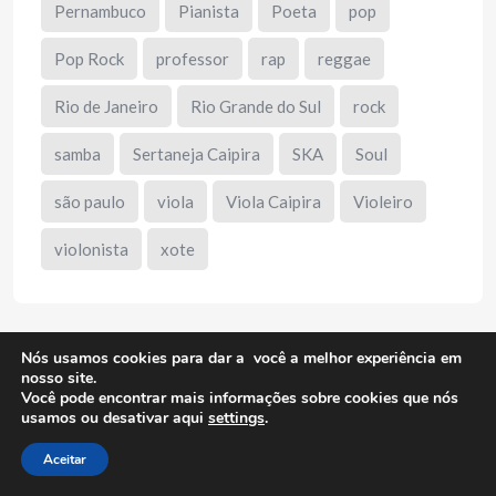
Pernambuco
Pianista
Poeta
pop
Pop Rock
professor
rap
reggae
Rio de Janeiro
Rio Grande do Sul
rock
samba
Sertaneja Caipira
SKA
Soul
são paulo
viola
Viola Caipira
Violeiro
violonista
xote
Nós usamos cookies para dar a você a melhor experiência em
Publicidade
nosso site.
Você pode encontrar mais informações sobre cookies que nós
usamos ou desativar aqui
settings
.
Aceitar