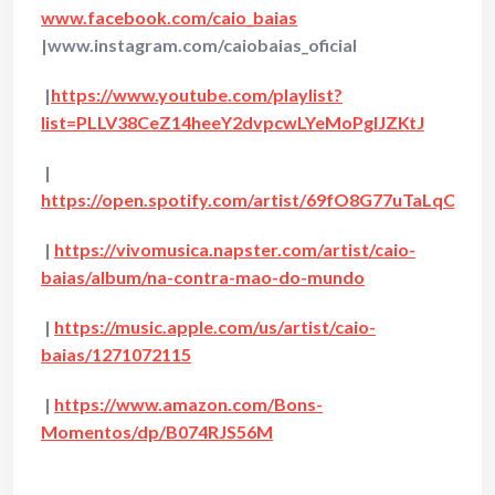
www.facebook.com/caio_baias
|www.instagram.com/caiobaias_oficial
|
https://www.youtube.com/playlist?
list=PLLV38CeZ14heeY2dvpcwLYeMoPglJZKtJ
|
https://open.spotify.com/artist/69fO8G77uTaLqCrSz
|
https://vivomusica.napster.com/artist/caio-
baias/album/na-contra-mao-do-mundo
|
https://music.apple.com/us/artist/caio-
baias/1271072115
|
https://www.amazon.com/Bons-
Momentos/dp/B074RJS56M