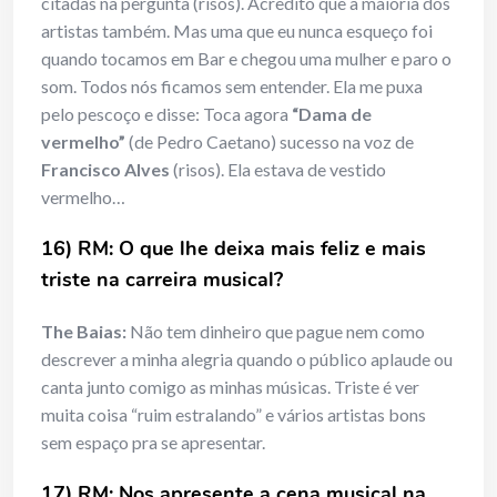
citadas na pergunta (risos). Acredito que a maioria dos
artistas também. Mas uma que eu nunca esqueço foi
quando tocamos em Bar e chegou uma mulher e paro o
som. Todos nós ficamos sem entender. Ela me puxa
pelo pescoço e disse: Toca agora
“Dama de
vermelho”
(de Pedro Caetano) sucesso na voz de
Francisco Alves
(risos). Ela estava de vestido
vermelho…
16) RM: O que lhe deixa mais feliz e mais
triste na carreira musical?
The Baias:
Não tem dinheiro que pague nem como
descrever a minha alegria quando o público aplaude ou
canta junto comigo as minhas músicas. Triste é ver
muita coisa “ruim estralando” e vários artistas bons
sem espaço pra se apresentar.
17) RM: Nos apresente a cena musical na