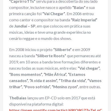
“CaprirroTTs”
serviu para a descoberta do seu lado
compositor, inclusive nasce o apelido
“Baías”
e sua
primeira canção foi
“Vai Chegar”
. Em 2006 entrou
como cantor e compositor na banda
“Raiz Imperial”
de
Jundiaí – SP
, em que colocou em prática suas
músicas, ideias e teve uma grande experiência no
cenário reggae e o mundo dos shows.
Em 2008 iniciou o projeto
“Siliberte”
e em 2009
nasceu a banda
“Siliberte Roots”
que permaneceu até
2019, em 10 anos a banda teve formações diferentes e
nasceu todas as suas músicas, entre elas:
“Vai chegar”,
“Bons momentos”, “Mãe África”, “Estamos
cansados”, “A vida é assim”, “Trilha da vida”, “Vamos
trilhar”, “Povo sofrido”, “Menino zyon”
, entre outras.
TheBaias
lançou um EP-CD solo em 2017 que está
disponível na plataforma digital:
https://open.spotify.com/artist/69fO8G77uTaLqCrSz