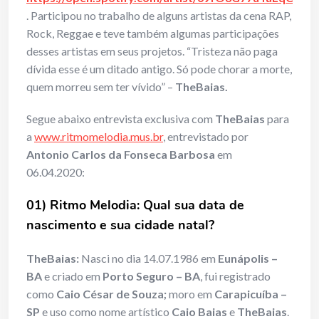
. Participou no trabalho de alguns artistas da cena RAP,
Rock, Reggae e teve também algumas participações
desses artistas em seus projetos. “Tristeza não paga
dívida esse é um ditado antigo. Só pode chorar a morte,
quem morreu sem ter vívido” –
TheBaias.
Segue abaixo entrevista exclusiva com
TheBaias
para
a
www.ritmomelodia.mus.br
, entrevistado por
Antonio Carlos da Fonseca Barbosa
em
06.04.2020:
01) Ritmo Melodia: Qual sua data de
nascimento e sua cidade natal?
TheBaias:
Nasci no dia 14.07.1986 em
Eunápolis –
BA
e criado em
Porto Seguro – BA
, fui registrado
como
Caio César de Souza;
moro em
Carapicuíba –
SP
e uso como nome artístico
Caio Baias
e
TheBaias
.