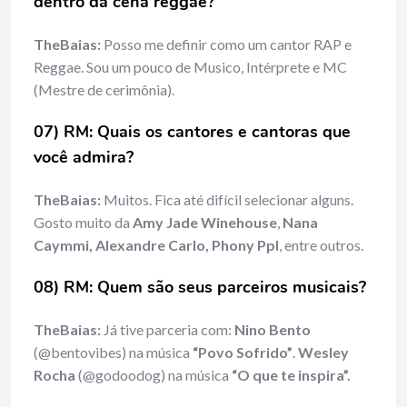
dentro da cena reggae?
TheBaias:
Posso me definir como um cantor RAP e
Reggae. Sou um pouco de Musico, Intérprete e MC
(Mestre de cerimônia).
07) RM: Quais os cantores e cantoras que
você admira?
TheBaias:
Muitos. Fica até difícil selecionar alguns.
Gosto muito da
Amy Jade Winehouse
,
Nana
Caymmi, Alexandre Carlo, Phony Ppl
, entre outros.
08) RM: Quem são seus parceiros musicais?
TheBaias:
Já tive parceria com:
Nino Bento
(@bentovibes) na música
“Povo Sofrido”
.
Wesley
Rocha
(@godoodog) na música
“O que te inspira”.