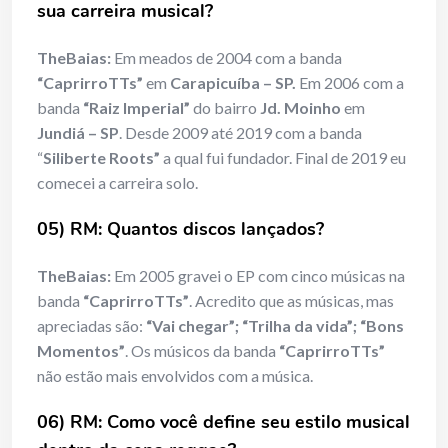
sua carreira musical?
TheBaias:
Em meados de 2004 com a banda
“CaprirroTTs”
em
Carapicuíba – SP.
Em 2006 com a
banda
“Raiz Imperial”
do bairro
Jd. Moinho
em
Jundiá – SP
. Desde 2009 até 2019 com a banda
“
Siliberte Roots”
a qual fui fundador. Final de 2019 eu
comecei a carreira solo.
05) RM: Quantos discos lançados?
TheBaias:
Em 2005 gravei o EP com cinco músicas na
banda
“CaprirroTTs”
. Acredito que as músicas, mas
apreciadas são:
“Vai chegar”; “Trilha da vida”; “Bons
Momentos”
. Os músicos da banda
“CaprirroTTs”
não estão mais envolvidos com a música.
06) RM: Como você define seu estilo musical