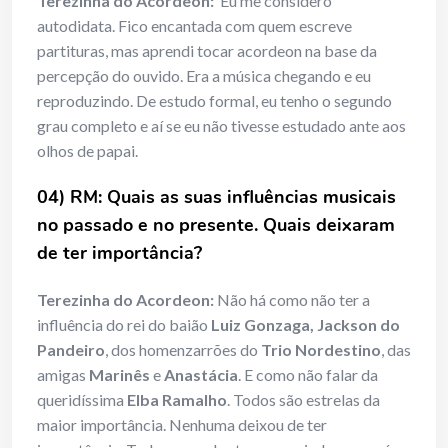
Terezinha do Acordeon:
Eu me considero
autodidata. Fico encantada com quem escreve
partituras, mas aprendi tocar acordeon na base da
percepção do ouvido. Era a música chegando e eu
reproduzindo. De estudo formal, eu tenho o segundo
grau completo e aí se eu não tivesse estudado ante aos
olhos de papai.
04) RM: Quais as suas influências musicais
no passado e no presente. Quais deixaram
de ter importância?
Terezinha do Acordeon:
Não há como não ter a
influência do rei do baião
Luiz Gonzaga, Jackson do
Pandeiro
, dos homenzarrões do
Trio Nordestino
, das
amigas
Marinês
e
Anastácia
. E como não falar da
queridíssima
Elba Ramalho
. Todos são estrelas da
maior importância. Nenhuma deixou de ter