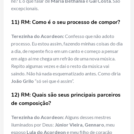
né? E o que falar de
Maria Bethânia
e
Gal Costa
. São
excepcionais.
11) RM: Como é o seu processo de compor?
Terezinha do Acordeon:
Confesso que não adoto
processo. Eu estou assim, fazendo minhas coisas do dia
a dia, de repente fico em um canto e começo a pensar
em algo aí me chega um refrão de uma nova música.
Repito algumas vezes e daí o resto da música vai
saindo. Não há nada esquematizado antes. Como diria
João Grilo
“só sei que é assim”.
12) RM: Quais são seus principais parceiros
de composição?
Terezinha do Acordeon:
Alguns desses mestres
iluminados por Deus:
Júnior Vieira, Gennaro
, meu
esposo
Lula do Acordeon
e meu filho de coração