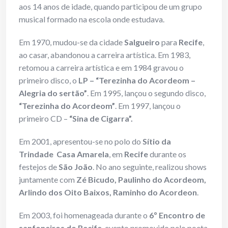
aos 14 anos de idade, quando participou de um grupo
musical formado na escola onde estudava.
Em 1970, mudou-se da cidade
Salgueiro
para
Recife
,
ao casar, abandonou a carreira artística. Em 1983,
retomou a carreira artística e em 1984 gravou o
primeiro disco, o
LP –
“Terezinha do Acordeom –
Alegria do sertão”
. Em 1995, lançou o segundo disco,
“Terezinha do Acordeom”
. Em 1997, lançou o
primeiro CD –
“Sina de Cigarra”.
Em 2001, apresentou-se no polo do
Sítio da
Trindade ­ Casa Amarela
, em
Recife
durante os
festejos de
São João
. No ano seguinte, realizou shows
juntamente com
Zé Bicudo, Paulinho do Acordeom,
Arlindo dos Oito Baixos, Raminho do Acordeon
.
Em 2003, foi homenageada durante o
6º Encontro de
sanfoneiros do Recife
, evento promovido pelo poeta