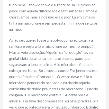
tudo bem… show é show, e a gente foi lá. Subimos ao
palco com aquela dificuldade e sem saber se ríamos e
chorávamos, mas ainda não era o pior. Lá em cima só
tinha um microfone e sem pedestal. Tinha que segurar
na mão.
A não ser, que eu fosse um polvo, como eu tocaria a
sanfona e seguraria o microfone ao mesmo tempo?
Mas aí veio a solução. Alguém da “produção” teve a
genial ideia de amarrar o microfone nos paus que
seguravam a lona em cima. Aí o microfone ficou de
cabeça pra baixo. Só Jesus na causa! Era junho e venta
que só a “mulesta” por aqui… O vento dava e lá ia o
microfone pendurado pro lado e eu dando aquela
corridinha de doido pra ir atrás do microfone. Quando
chegava lá, o microfone voltava… A certa hora a
música já estava descompassada, eu olhei pra trás, pra
ver o que acontecia e era o meu zabumbeiro, o
Edinho
,