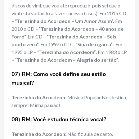
discos de vinil, que vou até reproduzir, pois sei que o
vinil está voltando a fazer sucesso (risos). Em 2015 CD
–
“Terezinha do Acordeon – Um Amor Assim”.
Em
2010 o CD –
“Terezinha do Acordeon – 40 anos de
Forró”.
Em CD –
“Terezinha do Acordeon – Seis
ponto zero”.
Em 1997 o CD – “
Sina de cigarra”
. Em
1995 o LP – “
Terezinha do Acordeom”
. Em 1983 o LP
– “
Terezinha do Acordeom – Alegria do sertão”.
07) RM: Como você define seu estilo
musical?
Terezinha do Acordeon:
Música Popular Nordestina,
sempre! Minha paixão!
08) RM: Você estudou técnica vocal?
Terezinha do Acordeon:
Não fiz aula de canto.