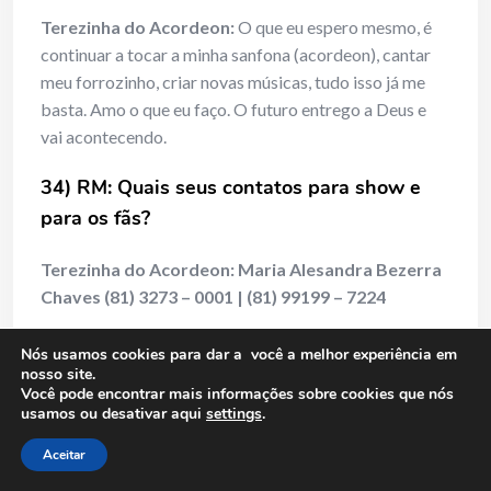
Terezinha do Acordeon:
O que eu espero mesmo, é
continuar a tocar a minha sanfona (acordeon), cantar
meu forrozinho, criar novas músicas, tudo isso já me
basta. Amo o que eu faço. O futuro entrego a Deus e
vai acontecendo.
34) RM: Quais seus contatos para show e
para os fãs?
Terezinha do Acordeon: Maria Alesandra Bezerra
Chaves (81) 3273 – 0001 | (81) 99199 – 7224
|
alesandra.bezerra@hotmail.com
Nós usamos cookies para dar a você a melhor experiência em
nosso site.
Você pode encontrar mais informações sobre cookies que nós
|
https://web.facebook.com/terezinha.doacordeon
usamos ou desativar aqui
settings
.
|
https://web.facebook.com/terezinhaacordeon
Aceitar