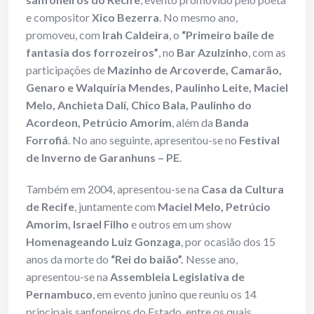
e compositor
Xico Bezerra
. No mesmo ano,
promoveu, com
Irah Caldeira
, o
“Primeiro baile de
fantasia dos forrozeiros”
, no
Bar Azulzinho
, com as
participações de
Mazinho de Arcoverde, Camarão,
Genaro e Walquíria Mendes, Paulinho Leite, Maciel
Melo, Anchieta Dalí, Chico Bala, Paulinho do
Acordeon, Petrúcio Amorim
, além da
Banda
Forrofiá
. No ano seguinte, apresentou-se no
Festival
de Inverno de Garanhuns – PE
.
Também em 2004, apresentou-se na
Casa da Cultura
de Recife
, juntamente com
Maciel Melo, Petrúcio
Amorim, Israel Filho
e outros em um show
Homenageando Luiz Gonzaga
, por ocasião dos 15
anos da morte do
“Rei do baião”.
Nesse ano,
apresentou-se na
Assembleia Legislativa de
Pernambuco
, em evento junino que reuniu os 14
principais sanfoneiros do Estado, entre os quais