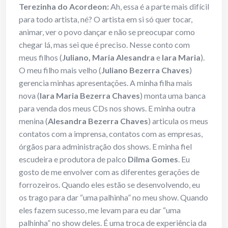
Terezinha do Acordeon:
Ah, essa é a parte mais difícil
para todo artista, né? O artista em si só quer tocar,
animar, ver o povo dançar e não se preocupar como
chegar lá, mas sei que é preciso. Nesse conto com
meus filhos (
Juliano, Maria Alesandra
e
Iara
Maria
).
O meu filho mais velho (
Juliano Bezerra Chaves
)
gerencia minhas apresentações. A minha filha mais
nova (
Iara Maria Bezerra Chaves
) monta uma banca
para venda dos meus CDs nos shows. E minha outra
menina (
Alesandra Bezerra Chaves
) articula os meus
contatos com a imprensa, contatos com as empresas,
órgãos para administração dos shows. E minha fiel
escudeira e produtora de palco
Dilma Gomes
. Eu
gosto de me envolver com as diferentes gerações de
forrozeiros. Quando eles estão se desenvolvendo, eu
os trago para dar “uma palhinha” no meu show. Quando
eles fazem sucesso, me levam para eu dar “uma
palhinha” no show deles. É uma troca de experiência da