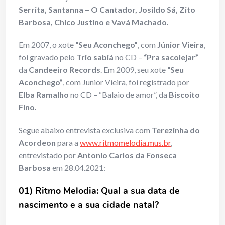
Serrita, Santanna – O Cantador, Josildo Sá, Zito
Barbosa, Chico Justino e Vavá Machado.
Em 2007, o xote
“Seu Aconchego”
, com
Júnior Vieira
,
foi gravado pelo
Trio sabiá
no CD –
“Pra sacolejar”
da
Candeeiro Records
. Em 2009, seu xote
“Seu
Aconchego”
, com Junior Vieira, foi registrado por
Elba Ramalho
no CD – “Balaio de amor”, da
Biscoito
Fino.
Segue abaixo entrevista exclusiva com
Terezinha do
Acordeon
para a
www.ritmomelodia.mus.br
,
entrevistado por
Antonio Carlos da Fonseca
Barbosa
em 28.04.2021:
01) Ritmo Melodia: Qual a sua data de
nascimento e a sua cidade natal?