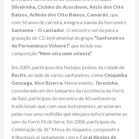
Silveirinha, Cicinho do Acordeom, Aécio dos Oito
Baixos, Arlindo dos Oito Baixos, Camarão
, que,
com 50 anos de carreira, integra a banda do forrozeiro
Santanna – O cantador
. O encontro serviu para a
gravação do CD instrumental do grupo
“Sanfoneiros
de Pernambuco Volume I”
que incluiu sua
composição
“Nem oito nem oitenta”
.
Em 2005, participou dos festejos juninos da cidade de
Recife
, ao lado de vários sanfoneiros, como
Chiquinha
Gonzaga, Xico Bizerra
. Nesse evento,
Terezinha
,
considerada um dos baluartes da resistência do Forró
de Raiz, participou do encontro de 40 sanfoneiros
tradicionais que, com seus instrumentos, arrastaram
pelas ruas uma multidão que dançava euforicamente ao
som do Forró Pé de Serra. Em 2006, participou da
Celebração da 36ª Missa do Vaqueiro, compondo a
trilha musical juntamente com o
Coral Aboios de