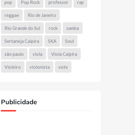
pop
Pop Rock
professor
rap
reggae
Rio de Janeiro
Rio Grande do Sul
rock
samba
Sertaneja Caipira
SKA
Soul
são paulo
viola
Viola Caipira
Violeiro
violonista
xote
Publicidade