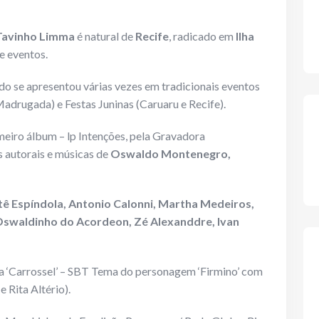
Tavinho Limma
é natural de
Recife
, radicado em
Ilha
e eventos.
do se apresentou várias vezes em tradicionais eventos
drugada) e Festas Juninas (Caruaru e Recife).
meiro álbum – lp Intenções, pela Gravadora
s autorais e músicas de
Oswaldo Montenegro,
tê Espíndola, Antonio Calonni, Martha Medeiros,
 Oswaldinho do Acordeon, Zé Alexanddre, Ivan
la ‘Carrossel’ – SBT Tema do personagem ‘Firmino’ com
e Rita Altério).