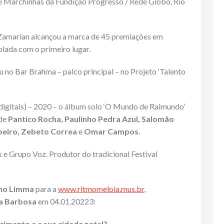
e Marchinhas da Fundição Progresso / Rede Globo, Rio
 Zamarian alcançou a marca de 45 premiações em
lada com o primeiro lugar.
u no Bar Brahma – palco principal – no Projeto ‘Talento
igitais) – 2020 – o álbum solo ‘O Mundo de Raimundo’
 de
Pantico Rocha, Paulinho Pedra Azul, Salomão
ibeiro, Zebeto Correa
e
Omar Campos.
 e Grupo Voz. Produtor do tradicional Festival
nho Limma
para a
www.ritmomeloia.mus.br
,
ca Barbosa
em 04.01.20223:
cimento e a sua cidade natal?