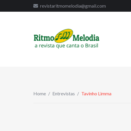
to
revistaritmomelodia@gmail.com
content
Home
/
Entrevistas
/
Tavinho Limma