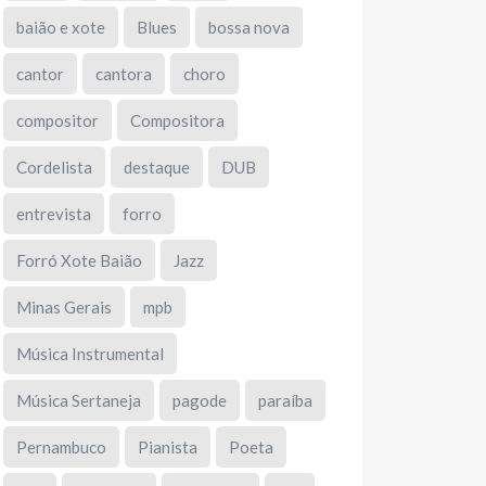
baião e xote
Blues
bossa nova
cantor
cantora
choro
compositor
Compositora
Cordelista
destaque
DUB
entrevista
forro
Forró Xote Baião
Jazz
Minas Gerais
mpb
Música Instrumental
Música Sertaneja
pagode
paraíba
Pernambuco
Pianista
Poeta