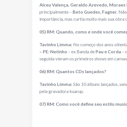
Alceu Valença, Geraldo Azevedo, Moraes 
principalmente –
Beto Guedes, Fagner.
Não 
importância, mas curtia muito mais sua obra 
05) RM: Quando, como e onde você começo
Tavinho Limma:
No começo dos anos oitenta
– PE
:
Netinho
– ex Banda de
Pau e Corda
– 
seguida vieram os primeiros shows em carnav
06) RM: Quantos CDs lançados?
Tavinho Limma:
São 10 álbuns lançados, sen
pela gravadora kuarup.
07) RM: Como você define seu estilo musi