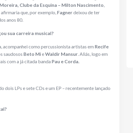
Moreira, Clube da Esquina – Milton Nascimento
,
afirmaria que, por exemplo,
Fagner
deixou de ter
dos anos 80.
u sua carreira musical?
, acompanhei como percussionista artistas em
Recife
os saudosos
Beto Mi
e
Waldir Mansur
. Aliás, logo em
ais com a já citada banda
Pau e Corda.
do dois LPs e sete CDs e um EP – recentemente lançado
cal?