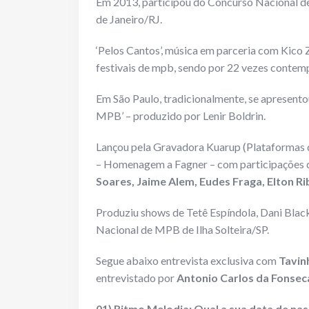
Em 2013, participou do Concurso Nacional d
de Janeiro/RJ.
‘Pelos Cantos’, música em parceria com Kico
festivais de mpb, sendo por 22 vezes contemp
Em São Paulo, tradicionalmente, se apresento
MPB’ – produzido por Lenir Boldrin.
Lançou pela Gravadora Kuarup (Plataformas d
– Homenagem a Fagner – com participações
Soares, Jaime Alem, Eudes Fraga, Elton R
Produziu shows de Tetê Espíndola, Dani Black
Nacional de MPB de Ilha Solteira/SP.
Segue abaixo entrevista exclusiva com
Tavi
entrevistado por
Antonio Carlos da Fonse
01) Ritmo Melodia: Qual a sua data de nas