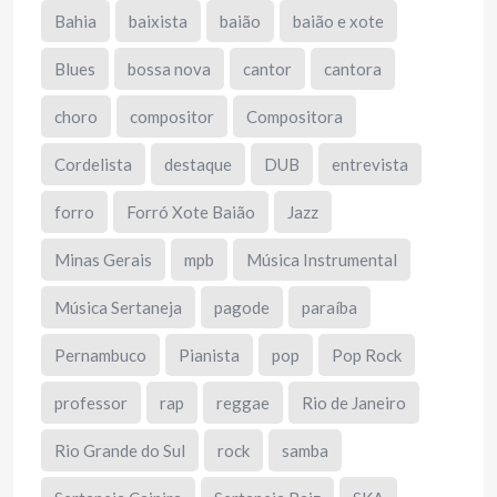
Bahia
baixista
baião
baião e xote
Blues
bossa nova
cantor
cantora
choro
compositor
Compositora
Cordelista
destaque
DUB
entrevista
forro
Forró Xote Baião
Jazz
Minas Gerais
mpb
Música Instrumental
Música Sertaneja
pagode
paraíba
Pernambuco
Pianista
pop
Pop Rock
professor
rap
reggae
Rio de Janeiro
Rio Grande do Sul
rock
samba