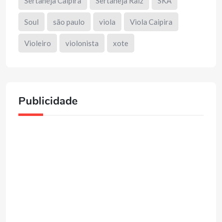
Sertaneja Caipira
Sertaneja Raiz
SKA
Soul
são paulo
viola
Viola Caipira
Violeiro
violonista
xote
Publicidade