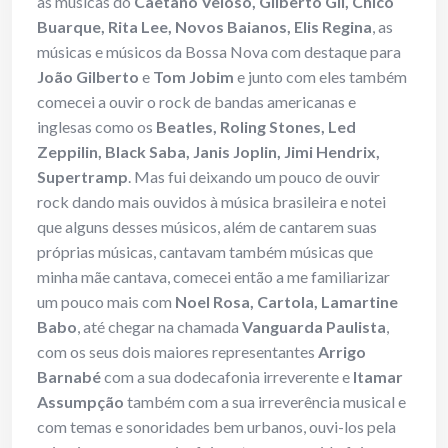
as músicas do
Caetano Veloso, Gilberto Gil, Chico
Buarque, Rita Lee, Novos Baianos, Elis Regina
, as
músicas e músicos da Bossa Nova com destaque para
João Gilberto
e
Tom Jobim
e junto com eles também
comecei a ouvir o rock de bandas americanas e
inglesas como os
Beatles, Roling Stones, Led
Zeppilin, Black Saba, Janis Joplin, Jimi Hendrix,
Supertramp
. Mas fui deixando um pouco de ouvir
rock dando mais ouvidos à música brasileira e notei
que alguns desses músicos, além de cantarem suas
próprias músicas, cantavam também músicas que
minha mãe cantava, comecei então a me familiarizar
um pouco mais com
Noel Rosa, Cartola, Lamartine
Babo
, até chegar na chamada
Vanguarda Paulista
,
com os seus dois maiores representantes
Arrigo
Barnabé
com a sua dodecafonia irreverente e
Itamar
Assumpção
também com a sua irreverência musical e
com temas e sonoridades bem urbanos, ouvi-los pela