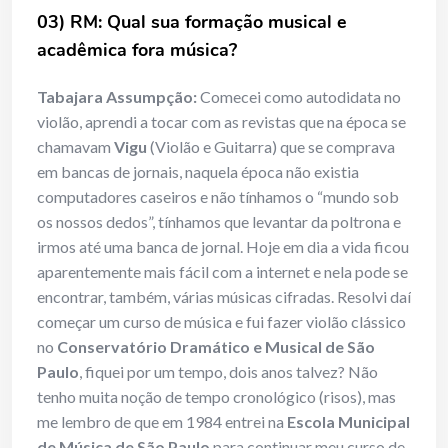
03) RM: Qual sua formação musical e
acadêmica fora música?
Tabajara Assumpção:
Comecei como autodidata no
violão, aprendi a tocar com as revistas que na época se
chamavam
Vigu
(Violão e Guitarra) que se comprava
em bancas de jornais, naquela época não existia
computadores caseiros e não tínhamos o “mundo sob
os nossos dedos”, tínhamos que levantar da poltrona e
irmos até uma banca de jornal. Hoje em dia a vida ficou
aparentemente mais fácil com a internet e nela pode se
encontrar, também, várias músicas cifradas. Resolvi daí
começar um curso de música e fui fazer violão clássico
no
Conservatório Dramático e Musical de São
Paulo
, fiquei por um tempo, dois anos talvez? Não
tenho muita noção de tempo cronológico (risos), mas
me lembro de que em 1984 entrei na
Escola Municipal
de Música de São Paulo
para continuar meu curso de