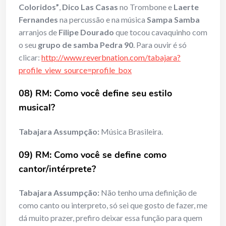
Coloridos”
,
Dico Las Casas
no Trombone e
Laerte
Fernandes
na percussão e na música
Sampa Samba
arranjos de
Filipe Dourado
que tocou cavaquinho com
o seu
grupo de samba Pedra 90
. Para ouvir é só
clicar:
http://www.reverbnation.com/tabajara?
profile_view_source=profile_box
08) RM: Como você define seu estilo
musical?
Tabajara Assumpção:
Música Brasileira.
09) RM: Como você se define como
cantor/intérprete?
Tabajara Assumpção:
Não tenho uma definição de
como canto ou interpreto, só sei que gosto de fazer, me
dá muito prazer, prefiro deixar essa função para quem