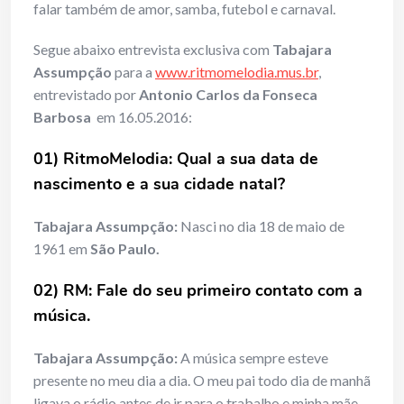
falar também de amor, samba, futebol e carnaval.
Segue abaixo entrevista exclusiva com
Tabajara
Assumpção
para a
www.ritmomelodia.mus.br
,
entrevistado por
Antonio Carlos da Fonseca
Barbosa
em 16.05.2016:
01) RitmoMelodia: Qual a sua data de
nascimento e a sua cidade natal?
Tabajara Assumpção:
Nasci no dia 18 de maio de
1961 em
São Paulo.
02) RM: Fale do seu primeiro contato com a
música.
Tabajara Assumpção:
A música sempre esteve
presente no meu dia a dia. O meu pai todo dia de manhã
ligava o rádio antes de ir para o trabalho e minha mãe