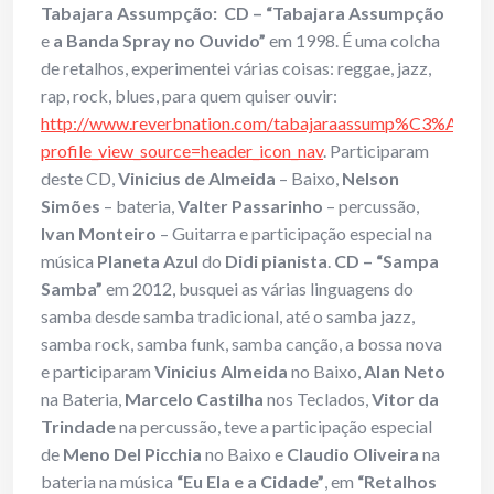
Tabajara Assumpção:
CD – “Tabajara Assumpção
e
a Banda Spray no Ouvido”
em 1998. É uma colcha
de retalhos, experimentei várias coisas: reggae, jazz,
rap, rock, blues, para quem quiser ouvir:
http://www.reverbnation.com/tabajaraassump%C3%A7%
profile_view_source=header_icon_nav
. Participaram
deste CD,
Vinicius de Almeida
– Baixo,
Nelson
Simões
– bateria,
Valter Passarinho
– percussão,
Ivan Monteiro
– Guitarra e participação especial na
música
Planeta Azul
do
Didi pianista
.
CD – “Sampa
Samba”
em 2012, busquei as várias linguagens do
samba desde samba tradicional, até o samba jazz,
samba rock, samba funk, samba canção, a bossa nova
e participaram
Vinicius Almeida
no Baixo,
Alan Neto
na Bateria,
Marcelo Castilha
nos Teclados,
Vitor da
Trindade
na percussão, teve a participação especial
de
Meno Del Picchia
no Baixo e
Claudio Oliveira
na
bateria na música
“Eu Ela e a Cidade”
, em
“Retalhos