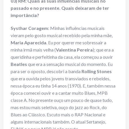
03) RM: Quais as suas influências musicais no
passado e no presente. Quais deixaram de ter
importância?
Systhar Coragem:
Minhas influências musicais
vieram pelo gosto musical recebido pela minha mãe,
Maria Aparecida
. Eu por querer me sobressair a
minha irmã mais velha (
Valentina Pereira
); que era a
queridinha e perfeitinha da casa, ela começou a ouvir
Beatles
que era a sensação musical do momento. Eu
para ser o oposto, descobri a banda
Rolling Stones
que era ouvida pelos jovens transviados e rebeldes,
nessa época eu tinha 14 anos (1970). E, também nessa
época comecei ouvir e a cantar muito Blues, MPB
classe A. No presente ouço um pouco de quase tudo,
mas estou mais seletiva, ouço do jazz ao Rock, do
Blues ao Clássico. Escuto mais o RAP Nacional e
alguns internacionais também. O atual Sertanejo,
FUNK e a nova MPB já não escuto…