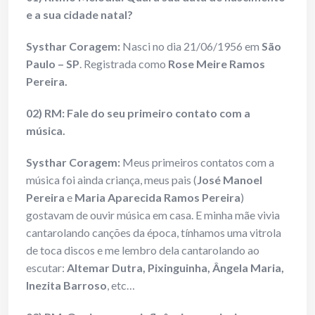
e a sua cidade natal?
Systhar Coragem:
Nasci no dia 21/06/1956 em
São
Paulo – SP
. Registrada como
Rose Meire Ramos
Pereira.
02) RM: Fale do seu primeiro contato com a
música.
Systhar Coragem:
Meus primeiros contatos com a
música foi ainda criança, meus pais (
José Manoel
Pereira
e
Maria Aparecida Ramos Pereira
)
gostavam de ouvir música em casa. E minha mãe vivia
cantarolando canções da época, tínhamos uma vitrola
de toca discos e me lembro dela cantarolando ao
escutar:
Altemar Dutra, Pixinguinha, Ângela Maria,
Inezita Barroso
, etc…