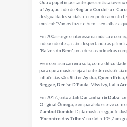
Outro papel importante que a artista teve no 
of Aya
, ao lado de
Regiane Cordeiro
e
Caro
desigualdades sociais, e o empoderamento fe
musical: “Vamos fazer o bem…sem olhar a qu
Em 2005 surge o interesse na música e começ
independentes, assim despertando as primei
“Raízes do Bem”,
uma de suas primeiras comp
Vem com sua carreira solo, com a dificuldade 
para que a música seja a fonte de resistênci
influências são:
Sister Aysha, Queen Ifrica
Reggae, Denise D’Paula, Miss Ivy, Laila Ar
Em 2017, junto a
Jah Dartanhan & Dubalize
Original Ômega
, e em paralelo esteve com o
Zambol Gomide
, Dj da música reggae incl
“Encontro das Tribos”
na rádio 105,7 um gr