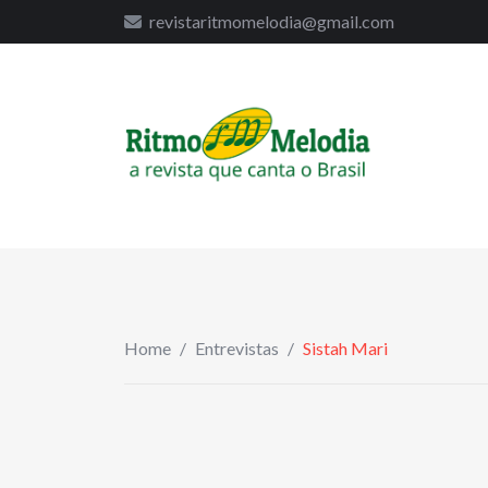
to
revistaritmomelodia@gmail.com
content
Home
/
Entrevistas
/
Sistah Mari