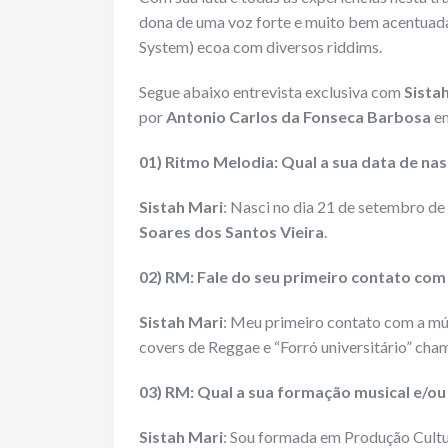
dona de uma voz forte e muito bem acentuada,
System) ecoa com diversos riddims.
Segue abaixo entrevista exclusiva com
Sista
por
Antonio Carlos da Fonseca Barbosa
em
01) Ritmo Melodia: Qual a sua data de nas
Sistah Mari
: Nasci no dia 21 de setembro d
Soares dos Santos Vieira
.
02) RM: Fale do seu primeiro contato com
Sistah Mari
: Meu primeiro contato com a mú
covers de Reggae e “Forró universitário” cha
03) RM: Qual a sua formação musical e/ou
Sistah Mari
: Sou formada em Produção Cultur