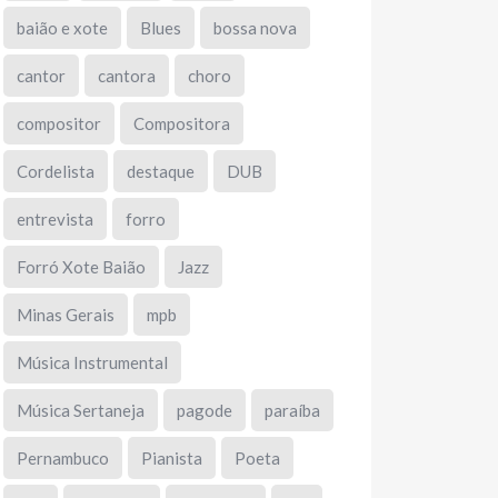
baião e xote
Blues
bossa nova
cantor
cantora
choro
compositor
Compositora
Cordelista
destaque
DUB
entrevista
forro
Forró Xote Baião
Jazz
Minas Gerais
mpb
Música Instrumental
Música Sertaneja
pagode
paraíba
Pernambuco
Pianista
Poeta