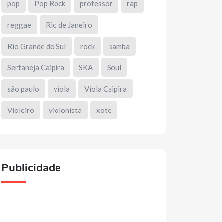
pop
Pop Rock
professor
rap
reggae
Rio de Janeiro
Rio Grande do Sul
rock
samba
Sertaneja Caipira
SKA
Soul
são paulo
viola
Viola Caipira
Violeiro
violonista
xote
Publicidade