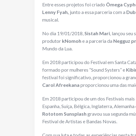
Entre esses projetos foi criado
Ômega Cyph
Lenny Fyah,
junto a essa parceria com a
Dub
musical.
No dia 19/01/2018,
Sistah Mari
, lançou seu 
produtor
kNomoh
e a parceria da
Negguz p
Mundo da Lua.
Em 2018 participou do Festival em Santa Cata
formado por mulheres “Sound Systers” e
Kibi
festival foi significativo, proporcionou a gra
Carol Afreekana
proporcionou uma das maior
Em 2018 participou de um dos Festivais mais
Espanha, Suíça, Bélgica, Inglaterra, Alemanha
Rototom Sunsplash
gravou sua segunda mú
Festival de Artistas e Bandas Novas.
Com sua luta e todas as experiências nesta t