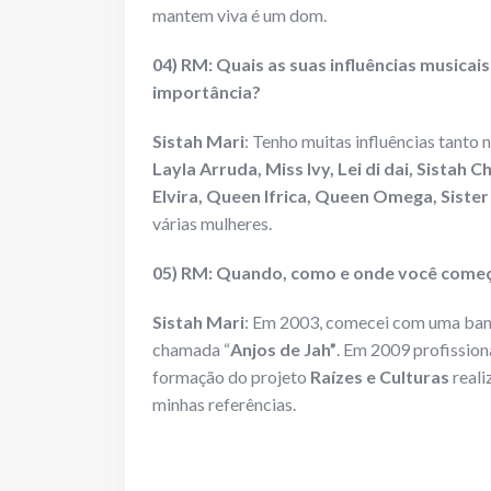
mantem viva é um dom.
04) RM: Quais as suas influências musicai
importância?
Sistah Mari
: Tenho muitas influências tanto 
Layla Arruda, Miss Ivy, Lei di dai, Sistah 
Elvira, Queen Ifrica, Queen Omega, Sister N
várias mulheres.
05) RM: Quando, como e onde você começo
Sistah Mari
: Em 2003, comecei com uma band
chamada “
Anjos de Jah”
. Em 2009 profissio
formação do projeto
Raízes e Culturas
reali
minhas referências.