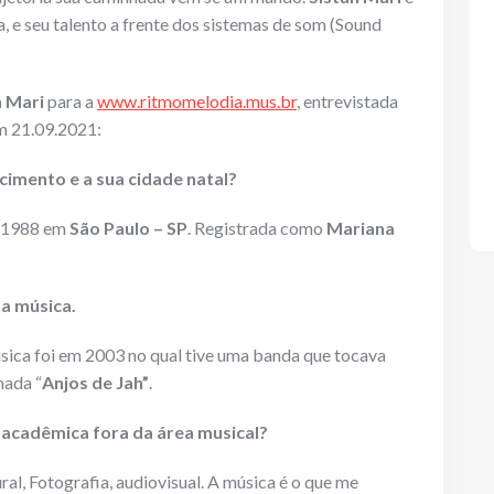
 e seu talento a frente dos sistemas de som (Sound
h Mari
para a
www.ritmomelodia.mus.br
, entrevistada
 21.09.2021:
cimento e a sua cidade natal?
e 1988 em
São Paulo – SP
. Registrada como
Mariana
 a música.
sica foi em 2003 no qual tive uma banda que tocava
mada “
Anjos de Jah”
.
 acadêmica fora da área musical?
al, Fotografia, audiovisual. A música é o que me