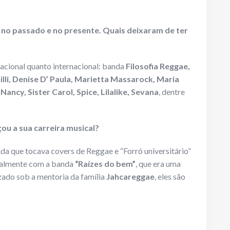
s no passado e no presente. Quais deixaram de ter
nacional quanto internacional: banda
Filosofia Reggae,
Chilli, Denise D’ Paula, Marietta Massarock, Maria
ancy, Sister Carol, Spice, Lilalike, Sevana
, dentre
u a sua carreira musical?
a que tocava covers de Reggae e “Forró universitário”
nalmente com a banda
“Raízes do bem”
, que era uma
zado sob a mentoria da família
Jahcareggae
, eles são