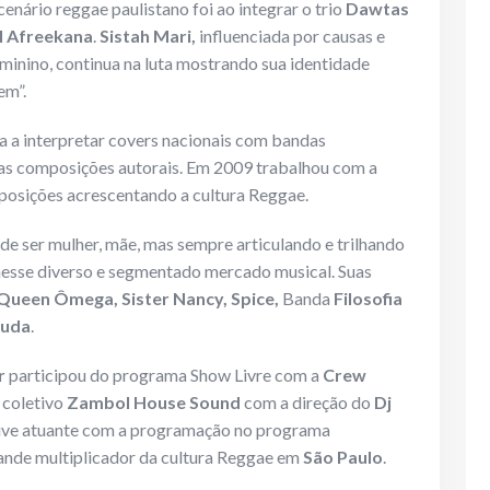
cenário reggae paulistano foi ao integrar o trio
Dawtas
l Afreekana
.
Sistah Mari,
influenciada por causas e
minino, continua na luta mostrando sua identidade
em”.
a a interpretar covers nacionais com bandas
ras composições autorais. Em 2009 trabalhou com a
osições acrescentando a cultura Reggae.
de ser mulher, mãe, mas sempre articulando e trilhando
a nesse diverso e segmentado mercado musical. Suas
, Queen Ômega, Sister Nancy, Spice,
Banda
Filosofia
ruda
.
r
participou do programa Show Livre com a
Crew
 coletivo
Zambol House Sound
com a direção do
Dj
usive atuante com a programação no programa
ande multiplicador da cultura Reggae em
São Paulo
.