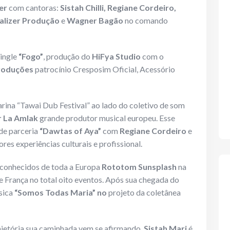
er
com cantoras:
Sistah Chilli, Regiane Cordeiro,
alizer Produção
e
Wagner Bagão
no comando
single
“Fogo”
, produção do
HiFya Studio
com o
roduções
patrocínio Cresposim Oficial, Acessório
rina “Tawai Dub Festival” ao lado do coletivo de som
r La Amlak
grande produtor musical europeu. Esse
nde parceria
“Dawtas of Aya”
com
Regiane Cordeiro
e
es experiências culturais e profissional.
 conhecidos de toda a Europa
Rototom Sunsplash
na
 e França no total oito eventos. Após sua chegada do
sica
“Somos Todas Maria” no
projeto da coletânea
rajetória sua caminhada vem se afirmando.
Sistah Mari
é