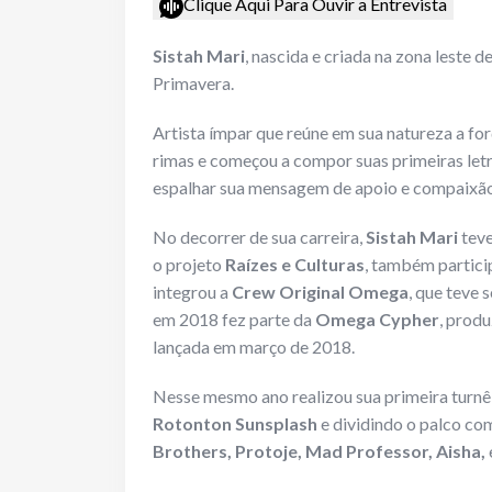
Clique Aqui Para Ouvir a Entrevista
Sistah Mari
, nascida e criada na zona leste
Primavera.
Artista ímpar que reúne em sua natureza a fo
rimas e começou a compor suas primeiras letr
espalhar sua mensagem de apoio e compaixão 
No decorrer de sua carreira,
Sistah Mari
teve
o projeto
Raízes e Culturas
, também partici
integrou a
Crew Original Omega
, que teve 
em 2018 fez parte da
Omega Cypher
, prod
lançada em março de 2018.
Nesse mesmo ano realizou sua primeira turnê 
Rotonton Sunsplash
e dividindo o palco co
Brothers, Protoje, Mad Professor, Aisha,