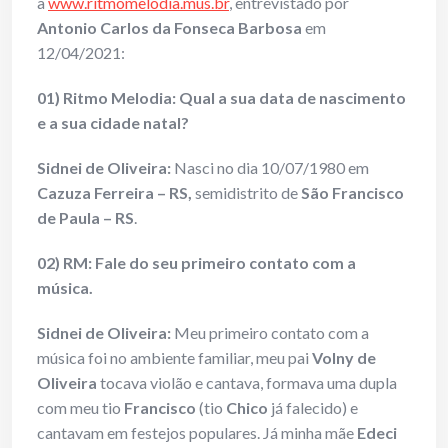
a
www.ritmomelodia.mus.br
, entrevistado por
Antonio Carlos da Fonseca Barbosa
em
12/04/2021:
01) Ritmo Melodia: Qual a sua data de nascimento
e a sua cidade natal?
Sidnei de Oliveira:
Nasci no dia 10/07/1980 em
Cazuza Ferreira – RS,
semidistrito de
São Francisco
de Paula – RS
.
02) RM: Fale do seu primeiro contato com a
música.
Sidnei de Oliveira:
Meu primeiro contato com a
música foi no ambiente familiar, meu pai
Volny de
Oliveira
tocava violão e cantava, formava uma dupla
com meu tio
Francisco
(tio
Chico
já falecido) e
cantavam em festejos populares. Já minha mãe
Edeci