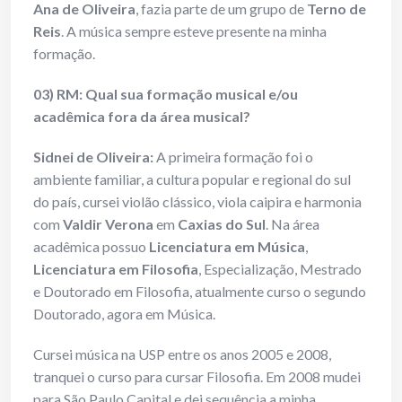
Ana de Oliveira
, fazia parte de um grupo de
Terno de
Reis
. A música sempre esteve presente na minha
formação.
03) RM: Qual sua formação musical e/ou
acadêmica fora da área musical?
Sidnei de Oliveira:
A primeira formação foi o
ambiente familiar, a cultura popular e regional do sul
do país, cursei violão clássico, viola caipira e harmonia
com
Valdir Verona
em
Caxias do Sul
. Na área
acadêmica possuo
Licenciatura em Música
,
Licenciatura em Filosofia
, Especialização, Mestrado
e Doutorado em Filosofia, atualmente curso o segundo
Doutorado, agora em Música.
Cursei música na USP entre os anos 2005 e 2008,
tranquei o curso para cursar Filosofia. Em 2008 mudei
para São Paulo Capital e dei sequência a minha