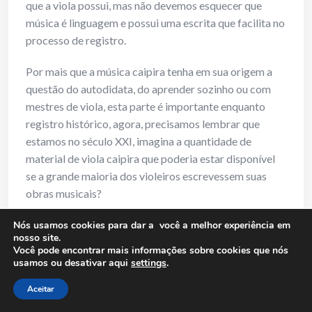
que a viola possui, mas não devemos esquecer que
música é linguagem e possui uma escrita que facilita no
processo de registro.
Por mais que a música caipira tenha em sua origem a
questão do autodidata, do aprender sozinho ou com
mestres de viola, esta parte é importante enquanto
registro histórico, agora, precisamos lembrar que
estamos no século XXI, imagina a quantidade de
material de viola caipira que poderia estar disponível
se a grande maioria dos violeiros escrevessem suas
obras musicais?
24) RM: Tocar muitas notas por compasso ajuda e
Nós usamos cookies para dar a você a melhor experiência em
nosso site.
prejudica a musicalidade?
Você pode encontrar mais informações sobre cookies que nós
usamos ou desativar aqui
settings
.
Sidnei de Oliveira:
Isso depende muito, você pode ter
Aceitar
um virtuoso com musicalidade, não considero o
número de notas tocadas como algo que irá definir a