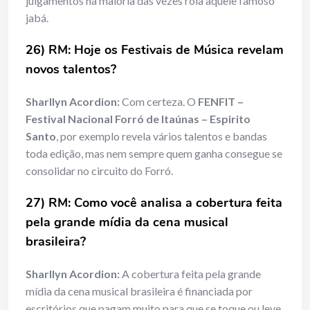
julgamentos na maioria das vezes rola aquele famoso
jabá.
26) RM: Hoje os Festivais de Música revelam
novos talentos?
Sharllyn Acordion:
Com certeza. O
FENFIT –
Festival Nacional Forró de Itaúnas – Espirito
Santo
, por exemplo revela vários talentos e bandas
toda edição, mas nem sempre quem ganha consegue se
consolidar no circuito do Forró.
27) RM: Como você analisa a cobertura feita
pela grande mídia da cena musical
brasileira?
Sharllyn Acordion:
A cobertura feita pela grande
mídia da cena musical brasileira é financiada por
escritórios que pagam muito para que se toque ou leve