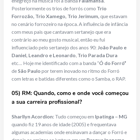
enegreço na música foi a banda
Falamansa
.
Posteriormente os trios de forrós como
Trio
Forrozão, Trio Xamego, Trio Jerimum,
que estavam
no cenário forrozeiro na época. A influência de infância
com meus pais que cantavam sertanejo que era
contrário ao meu gosto musical, então eu fui
influenciado pelo sertanejo dos anos 90:
João Paulo e
Daniel, Leandro e Leonardo
,
Trio Parada Dura
etc… Hoje me identificado com a banda “
Ó do Forró”
de
São Paulo
por terem inovado no ritmo do Forró
com letras e batidas diferentes como o Samba, o RAP.
05) RM: Quando, como e onde você começou
a sua carreira profissional?
Sharllyn Acordion:
Tudo começou em
Ipatinga – MG
quando fiz 19 anos de idade (2005) e frequentava
algumas academias onde ensinavam a dançar o Forró e
depois os amigos se juntava em um
Parque Ipanema