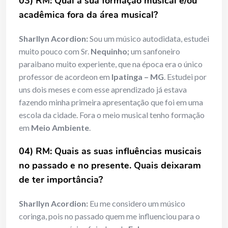
03) RM: Qual a sua formação musical e/ou
acadêmica fora da área musical?
Sharllyn Acordion:
Sou um músico autodidata, estudei
muito pouco com Sr.
Nequinho;
um sanfoneiro
paraibano muito experiente, que na época era o único
professor de acordeon em
Ipatinga – MG
. Estudei por
uns dois meses e com esse aprendizado já estava
fazendo minha primeira apresentação que foi em uma
escola da cidade. Fora o meio musical tenho formação
em
Meio Ambiente
.
04) RM: Quais as suas influências musicais
no passado e no presente. Quais deixaram
de ter importância?
Sharllyn Acordion:
Eu me considero um músico
coringa, pois no passado quem me influenciou para o