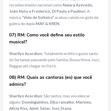
reconhecimento nacional como
Naiara Azevedo,
João Neto e Frederico, Di Paulo e Paulino
). A
música “
Vida de Solteiro”
acabou caindo no goto da
galera da dupla
MAY & KREN.
07) RM: Como você define seu estilo
musical?
Sharllyn Acordion:
Totalmente eclético gosto tanto
do Sertanejo passando pelo Samba, Bossa Nova, Jazz,
Reggae até chegar no Forró.
08) RM: Quais as cantoras (es) que você
admira?
Sharllyn Acordion:
São tantos, mas vou elencar
alguns:
Dominguinhos, Elba ramalho, Marines,
Alicia Kiss, Almir Sater, Joss Stone
.