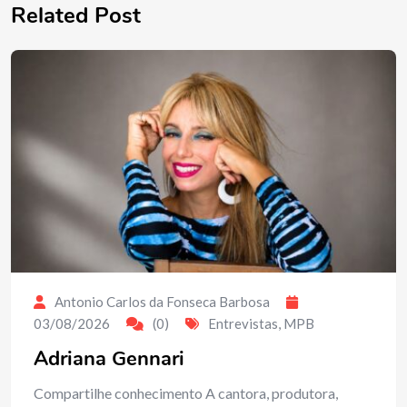
Related Post
Antonio Carlos da Fonseca Barbosa
03/08/2026
(0)
Entrevistas
,
MPB
Adriana Gennari
Compartilhe conhecimento A cantora, produtora,