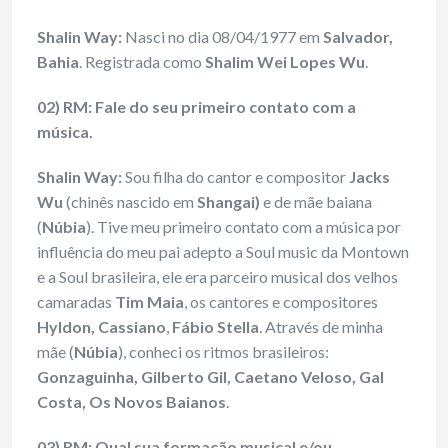
Shalin Way:
Nasci no dia 08/04/1977 em
Salvador,
Bahia
. Registrada como
Shalim Wei Lopes Wu
.
02) RM: Fale do seu primeiro contato com a
música.
Shalin Way:
Sou filha do cantor e compositor
Jacks
Wu
(chinês nascido em
Shangai)
e de mãe baiana
(
Núbia
). Tive meu primeiro contato com a música por
influência do meu pai adepto a Soul music da Montown
e a Soul brasileira, ele era parceiro musical dos velhos
camaradas
Tim Maia
, os cantores e compositores
Hyldon, Cassiano
,
Fábio Stella
. Através de minha
mãe (
Núbia
), conheci os ritmos brasileiros:
Gonzaguinha, Gilberto Gil, Caetano Veloso, Gal
Costa, Os Novos Baianos
.
03) RM: Qual sua formação musical e/ou