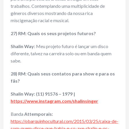
trabalhos. Contemplando uma multiplicidade de
gêneros diversos mostrando da nossa rica
miscigenação racial e musical.
27) RM: Quais os seus projetos futuros?
Shalin Way:
Meu projeto futuro é lançar um disco
diferente, talvez na carreira solo ou em banda quem
sabe.
28) RM: Quais seus contatos para show e para os
fãs?
Shalin Way:
(11) 91576 – 1979 |
https://www.instagram.com/shalinsinger
Banda
Attemporais:
https://obarquinhocultural.com/2015/03/25/caixa-de-
som-quem-disse-que-bahia-e-so-axe-shalin-e-os-