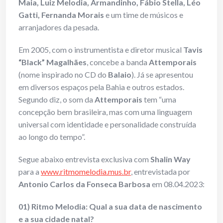
Maia, Luiz Melodia, Armandinho, Fábio Stella, Léo
Gatti,
Fernanda Morais
e um time de músicos e
arranjadores da pesada.
Em 2005, com o instrumentista e diretor musical
Tavis
“Black” Magalhães
, concebe a banda
Attemporais
(nome inspirado no CD do
Balaio
). Já se apresentou
em diversos espaços pela Bahia e outros estados.
Segundo diz, o som da
Attemporais
tem “uma
concepção bem brasileira, mas com uma linguagem
universal com identidade e personalidade construída
ao longo do tempo”.
Segue abaixo entrevista exclusiva com
Shalin Way
para a
www.ritmomelodia.mus.br
, entrevistada por
Antonio Carlos da Fonseca Barbosa
em 08.04.2023:
01) Ritmo Melodia: Qual a sua data de nascimento
e a sua cidade natal?