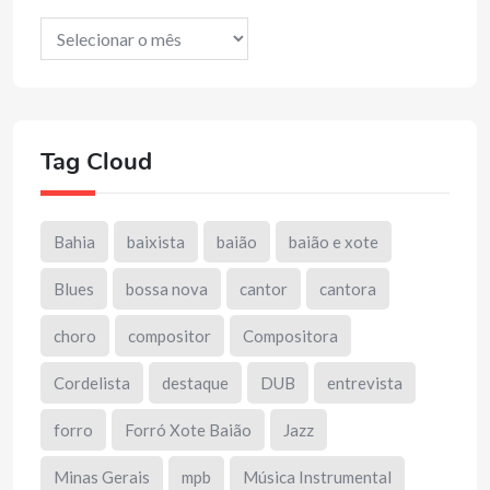
Arquivos
Tag Cloud
Bahia
baixista
baião
baião e xote
Blues
bossa nova
cantor
cantora
choro
compositor
Compositora
Cordelista
destaque
DUB
entrevista
forro
Forró Xote Baião
Jazz
Minas Gerais
mpb
Música Instrumental