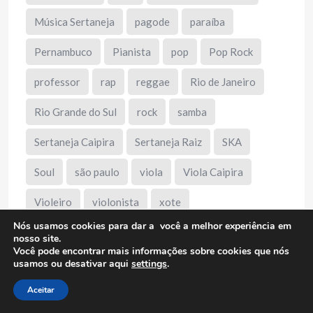
Música Sertaneja
pagode
paraíba
Pernambuco
Pianista
pop
Pop Rock
professor
rap
reggae
Rio de Janeiro
Rio Grande do Sul
rock
samba
Sertaneja Caipira
Sertaneja Raiz
SKA
Soul
são paulo
viola
Viola Caipira
Violeiro
violonista
xote
Nós usamos cookies para dar a você a melhor experiência em
nosso site.
Você pode encontrar mais informações sobre cookies que nós
usamos ou desativar aqui
settings
.
Publicidade
Aceitar