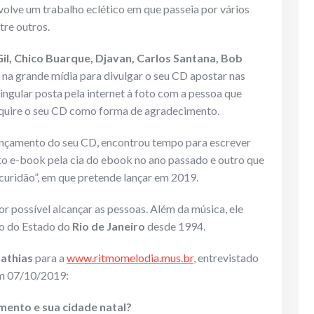
nvolve um trabalho eclético em que passeia por vários
tre outros.
Gil, Chico Buarque, Djavan, Carlos Santana, Bob
 na grande mídia para divulgar o seu CD apostar nas
singular posta pela internet à foto com a pessoa que
quire o seu CD como forma de agradecimento.
ançamento do seu CD, encontrou tempo para escrever
ato e-book pela cia do ebook no ano passado e outro que
curidão”, em que pretende lançar em 2019.
or possível alcançar as pessoas. Além da música, ele
no do Estado do
Rio de Janeiro
desde 1994.
athias
para a
www.ritmomelodia.mus.br
, entrevistado
 07/10/2019:
mento e sua cidade natal?