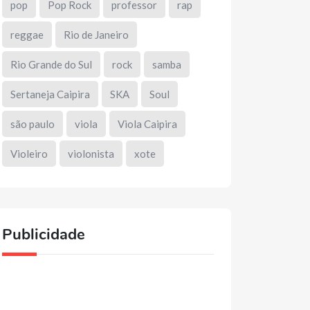
pop
Pop Rock
professor
rap
reggae
Rio de Janeiro
Rio Grande do Sul
rock
samba
Sertaneja Caipira
SKA
Soul
são paulo
viola
Viola Caipira
Violeiro
violonista
xote
Publicidade