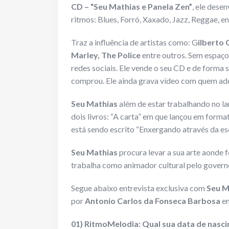
CD –
“Seu Mathias e Panela Zen”
, ele dese
ritmos: Blues, Forró, Xaxado, Jazz, Reggae, en
Traz a influência de artistas como: G
ilberto 
Marley, The Police
entre outros. Sem espaço
redes sociais. Ele vende o seu CD e de forma 
comprou. Ele ainda grava vídeo com quem ad
Seu Mathias
além de estar trabalhando no l
dois livros: “A carta” em que lançou em form
está sendo escrito “Enxergando através da es
Seu Mathias
procura levar a sua arte aonde f
trabalha como animador cultural pelo gover
Segue abaixo entrevista exclusiva com
Seu M
por
Antonio Carlos da Fonseca Barbosa
em
01) RitmoMelodia: Qual sua data de nasci