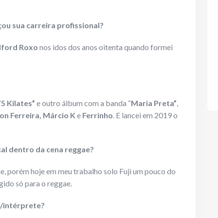
u sua carreira profissional?
lford Roxo
nos idos dos anos oitenta quando formei
“
5 Kilates”
e outro álbum com a banda “
Maria Preta”
,
on Ferreira, Márcio K
e
Ferrinho
. E lancei em 2019 o
cal dentro da cena reggae?
ae, porém hoje em meu trabalho solo Fuji um pouco do
igido só para o reggae.
/intérprete?