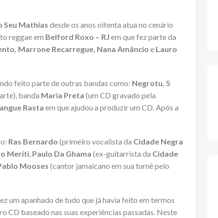
ca
Seu Mathias
desde os anos oitenta atua no cenário
nto reggae em
Belford Roxo – RJ
em que fez parte da
ento, Marrone Recarregue, Nana Amâncio
e
Lauro
tendo feito parte de outras bandas como:
Negrotu, 5
arte), banda
Maria Preta
(um CD gravado pela
angue Rasta
em que ajudou a produzir um CD. Após a
mo:
Ras Bernardo
(primeiro vocalista da
Cidade Negra
o Meriti
,
Paulo Da Ghama
(ex-guitarrista da
Cidade
Pablo Mooses
(cantor jamaicano em sua turnê pelo
ez um apanhado de tudo que já havia feito em termos
iro CD baseado nas suas experiências passadas. Neste