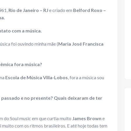
1961,
Rio de Janeiro – RJ
e criado em
Belford Roxo –
ha.
ntato com a música.
sica foi ouvindo minha mãe (
Maria José Francisca
dêmica fora música?
 na
Escola de Música Villa-Lobos
, fora a música sou
no passado e no presente? Quais deixaram de ter
m do Soul music em que curtia muito
James Brown
e
 muito com os ritmos brasileiros. E até hoje todas tem