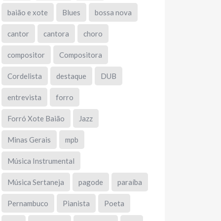
baião e xote
Blues
bossa nova
cantor
cantora
choro
compositor
Compositora
Cordelista
destaque
DUB
entrevista
forro
Forró Xote Baião
Jazz
Minas Gerais
mpb
Música Instrumental
Música Sertaneja
pagode
paraíba
Pernambuco
Pianista
Poeta