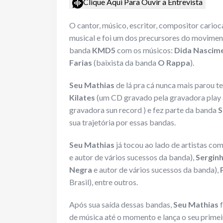
Clique Aqui Para Ouvir a Entrevista
O cantor, músico, escritor, compositor cario
musical e foi um dos precursores do movime
banda
KMD5
com os músicos:
Dida Nascim
Farias
(baixista da banda
O Rappa
).
Seu Mathias
de lá pra cá nunca mais parou 
Kilates
(um CD gravado pela gravadora play 
gravadora sun record ) e fez parte da banda
S
sua trajetória por essas bandas.
Seu Mathias
já tocou ao lado de artistas co
e autor de vários sucessos da banda),
Serginh
Negra
e autor de vários sucessos da banda),
Brasil), entre outros.
Após sua saída dessas bandas,
Seu Mathias
f
de música até o momento e lança o seu prime