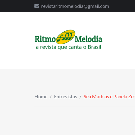
to
revistaritmomelodia@gmail.com
content
Home
/
Entrevistas
/
Seu Mathias e Panela Ze