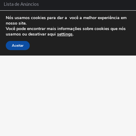
Lista de Anúncios
Minha Conta
Nós usamos cookies para dar a você a melhor experiência em
nosso site.
Anuncie Grátis
Você pode encontrar mais informações sobre cookies que nós
usamos ou desativar aqui
settings
.
Aceitar