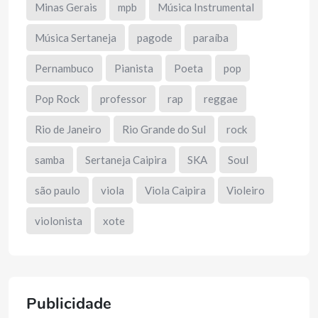
Minas Gerais
mpb
Música Instrumental
Música Sertaneja
pagode
paraíba
Pernambuco
Pianista
Poeta
pop
Pop Rock
professor
rap
reggae
Rio de Janeiro
Rio Grande do Sul
rock
samba
Sertaneja Caipira
SKA
Soul
são paulo
viola
Viola Caipira
Violeiro
violonista
xote
Publicidade