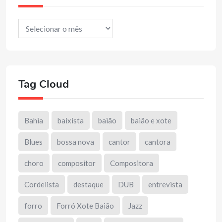
Arquivos
Tag Cloud
Bahia
baixista
baião
baião e xote
Blues
bossa nova
cantor
cantora
choro
compositor
Compositora
Cordelista
destaque
DUB
entrevista
forro
Forró Xote Baião
Jazz