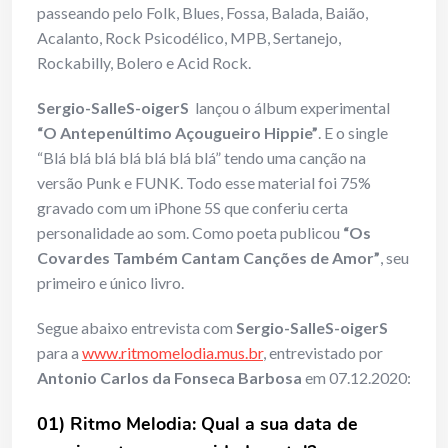
passeando pelo Folk, Blues, Fossa, Balada, Baião,
Acalanto, Rock Psicodélico, MPB, Sertanejo,
Rockabilly, Bolero e Acid Rock.
Sergio-SalleS-oigerS
lançou o álbum experimental
“O Antepenúltimo Açougueiro Hippie”
. E o single
“Blá blá blá blá blá blá blá” tendo uma canção na
versão Punk e FUNK. Todo esse material foi 75%
gravado com um iPhone 5S que conferiu certa
personalidade ao som. Como poeta publicou
“Os
Covardes Também Cantam Canções de Amor”
, seu
primeiro e único livro.
Segue abaixo entrevista com
Sergio-SalleS-oigerS
para a
www.ritmomelodia.mus.br
, entrevistado por
Antonio Carlos da Fonseca Barbosa
em 07.12.2020:
01) Ritmo Melodia: Qual a sua data de