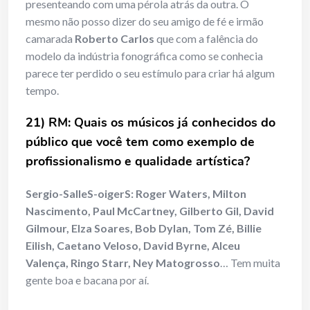
presenteando com uma pérola atrás da outra. O
mesmo não posso dizer do seu amigo de fé e irmão
camarada
Roberto Carlos
que com a falência do
modelo da indústria fonográfica como se conhecia
parece ter perdido o seu estímulo para criar há algum
tempo.
21) RM: Quais os m
ú
sicos j
á
conhecidos do
p
ú
blico que você tem como exemplo de
profissionalismo e qualidade art
í
stica?
Sergio-SalleS-oigerS:
Roger Waters, Milton
Nascimento, Paul McCartney, Gilberto Gil, David
Gilmour, Elza Soares, Bob Dylan, Tom Zé, Billie
Eilish, Caetano Veloso, David Byrne, Alceu
Valença, Ringo Starr, Ney Matogrosso
… Tem muita
gente boa e bacana por aí.