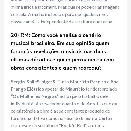
minha lírica é incomum. Mas que se pode criar imagens
com ela. A minha melodia é para que qualquer voz
possa cantá-la independente da tessitura que tenha.
20) RM: Como voc
ê analisa o cen
á
rio
musical brasileiro. Em sua opinião quem
foram
à
s revela
ções musicais nas duas
ú
ltimas d
é
cadas e quem permaneceu com
obras consistentes e quem regrediu?
Sergio-SalleS-oigerS:
Curto
Maurício Pereira
e
Ana
Frango Elétrico
apesar do
Maurício
ter desenrolado
“Os Mulheres Negras”
acho que o trabalho dele
individual é tão revelador quanto o do
Ana
. E o que dá
consistência a obra é a sua constante produção de
forma qualitativa como no caso do
Erasmo Carlos
que desde do seu álbum “Rock ‘n’ Roll” vem nos