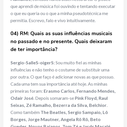
que aprendi de música foi ouvindo e tentando executar
o que eu queria ou o que a minha pseudotécnica me
permitia. Escrevo, falo e vivo intuitivamente.
04) RM: Quais as suas influências musicais
no passado e no presente. Quais deixaram
de ter importância
?
Sergio-SalleS-oigerS:
Sou muito fiel as minhas
influências e não tenho o costume de substituir uma
por outra. O que faço é adicionar novas as que possuo.
Cada uma tem sua importância até hoje. As minhas
primeiras foram:
Erasmo Carlos, Fernando Mendes,
Odair José
. Depois somaram-se
Pink Floyd, Raul
Seixas, Zé Ramalho, Bezerra da Silva, Belchior
.
Como também
The Beatles, Sergio Sampaio, Lô
Borges, Jorge Mautner, Angela Rô Rô, Beto
Guedes, Novos Baianos, Tom Zé e Jards Macalé
.