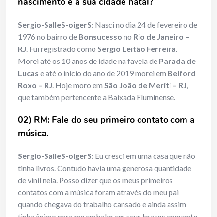
nascimento e a
sua cidade natal?
Sergio-SalleS-oigerS:
Nasci no dia 24 de fevereiro de
1976 no bairro de
Bonsucesso
no
Rio de Janeiro –
RJ
. Fui registrado como
Sergio Leitão Ferreira
.
Morei até os 10 anos de idade na favela de
Parada de
Lucas
e até o início do ano de 2019 morei em
Belford
Roxo – RJ
. Hoje moro em
São João de Meriti – RJ
,
que também pertencente a Baixada Fluminense.
02) RM: Fale do seu primeiro contato com a
música.
Sergio-SalleS-oigerS:
Eu cresci em uma casa que não
tinha livros. Contudo havia uma generosa quantidade
de vinil nela. Posso dizer que os meus primeiros
contatos com a música foram através do meu pai
quando chegava do trabalho cansado e ainda assim
tinha ânimo para me embalar em seus braços enquanto