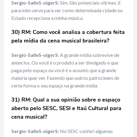
Sergio-SalleS-oigerS:
Sim. São potenciais vitrines. E
para mim serve para ver como determinada cidade ou
Estado recepciona a minha música.
30) RM: Como voc
ê analisa a cobertura feita
pela m
í
dia da cena musical brasileira?
Sergio-SalleS-oigerS:
A grande mídia sobrevive de
anúncios. Ou você é o produto a ser divulgado e que
paga pelo espaço ou você é o assunto que a grande
maioria quer ver. Fazendo que outros patrocinem de
certa forma o seu espaço na grande mídia.
31) RM: Qual a
sua opinião sobre o espa
ç
o
aberto pelo SESC, SESI e Ita
ú
Cultural para
cena musical?
Sergio-SalleS-oigerS:
No SESC conferi algumas