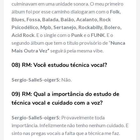
culminavam em uma unidade sonora. O meu primeiro
álbum foi por esse caminho dialogaram com o
Folk,
Blues, Fossa, Balada, Baião, Acalanto, Rock
Psicodélico, Mpb, Sertanejo, Rockabilly, Bolero,
Acid Rock
. E o single com o
Punk
e o
FUNK
. E o
segundo álbum que tem o título provisório de “
Nunca
Mais Outra Vez”
seguirá pela mesma vibe.
0
8) RM: Voc
ê estudou t
écnica vocal?
Sergio-SalleS-oigerS:
Não.
09) RM:
Qual a import
â
ncia do estudo de
t
é
cnica vocal e cuidado com a voz?
Sergio-SalleS-oigerS:
Provavelmente toda
importância. Infelizmente não tenho nenhum cuidado. E
sinto nas pregas vocais a falta que a técnica me faz.