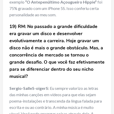
exemplo
“O Antepenúltimo Açougueiro Hippie”
foi
75% gravado com um iPhone 5S. Isso conferiu certa
personalidade ao meu som.
19) RM: No passado a grande dificuldade
era gravar um disco e desenvolver
evolutivamente a carreira. Hoje gravar um
disco nã
o é
mais o grande obst
á
culo. Mas, a
concorr
ê
ncia de mercado se tornou o
grande desafio. O que você faz efetivamente
para se diferenciar dentro do seu nicho
musical?
Sergio-SalleS-oigerS:
Eu sempre valorizo as letras
das minhas canções em vídeos para que elas sejam
poema-instalações e transcenda da língua falada para
escrita e ou ao contrário. A minha música é muito
visual. Você pode enxergar coisas através dela. A