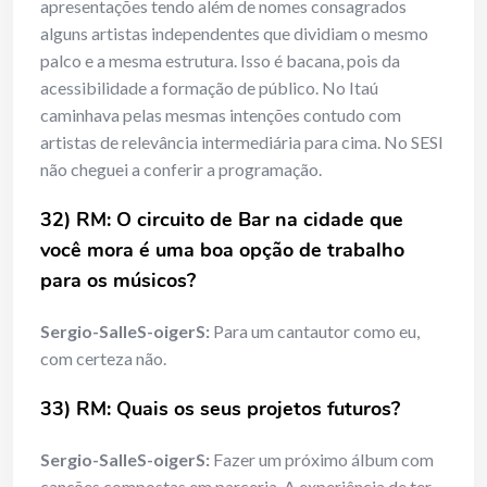
apresentações tendo além de nomes consagrados
alguns artistas independentes que dividiam o mesmo
palco e a mesma estrutura. Isso é bacana, pois da
acessibilidade a formação de público. No Itaú
caminhava pelas mesmas intenções contudo com
artistas de relevância intermediária para cima. No SESI
não cheguei a conferir a programação.
32) RM: O circuito de Bar na cidade que
você
mora é
uma boa opção de trabalho
para
os m
ú
sicos?
Sergio-SalleS-oigerS:
Para um cantautor como eu,
com certeza não.
33) RM: Quais os seus projetos futuros?
Sergio-SalleS-oigerS:
Fazer um próximo álbum com
canções compostas em parceria. A experiência de ter