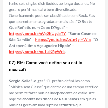
tenho seis singles distribuídos ao longo dos anos. No
geral o perfil musical é bem diversificado.
Genericamente pode ser classificado com Rock. E as
que aparentemente agradaram mais são
: “O Rosto
Que Refletiu num Copo D’Água” –
https://youtu.be/nVp2KUgJbTY
, “Santo Cosme e
São Damião” –
https://youtu.be/An1n9gIHWlo
, “O
Antepenúltimo Açougueiro Hippie” –
https://youtu.be/qu1ulKRgWrk
.
07) RM: Como voc
ê define seu estilo
musical?
Sergio-SalleS-oigerS:
Eu prefiro defini-las como
“Música sem Classe” que dentro de um campo estético
me permite fazer música independente de estilo. Até
hoje me encanta nos discos do
Raul Seixas
em que as
músicas geravam uma ruptura estilística que