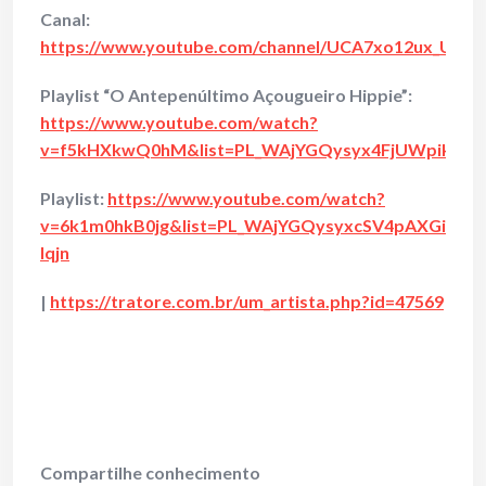
Canal:
https://www.youtube.com/channel/UCA7xo12ux_Uwr
Playlist
“O Antepenúltimo Açougueiro Hippie”
:
https://www.youtube.com/watch?
v=f5kHXkwQ0hM&list=PL_WAjYGQysyx4FjUWpikty
Playlist:
https://www.youtube.com/watch?
v=6k1m0hkB0jg&list=PL_WAjYGQysyxcSV4pAXGiwf8i
Iqjn
|
https://tratore.com.br/um_artista.php?id=47569
Compartilhe conhecimento