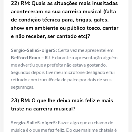
22) RM: Quais as situações mais inusitadas
aconteceram na sua carreira musical (falta
de condiçã
o té
cnica para, brigas, gafes,
show em ambiente ou p
ú
blico tosco, cantar
e não receber, ser cantado etc)?
Sergio-SalleS-oigerS:
Certa vez me apresentei em
Belford Roxo – RJ
. E durante a apresentação alguém
me advertiu que a prefeita não estava gostando.
Segundos depois tive meu microfone desligado e fui
retirado com truculência do palco por dois de seus
seguranças.
23) RM: O que lhe deixa mais feliz e mais
triste na carreira musical?
Sergio-SalleS-oigerS:
Fazer algo que eu chamo de
música é o que me faz feliz. E o que mais me chateia é