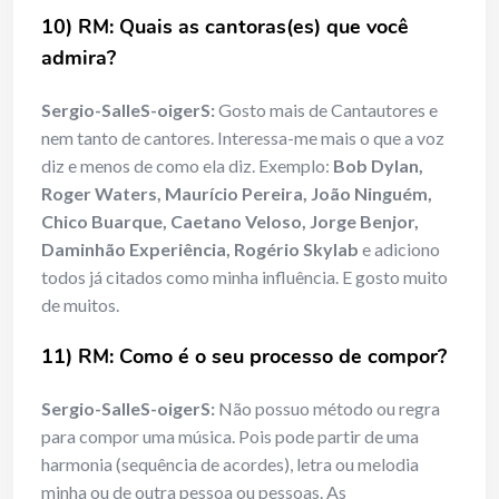
10) RM:
Quais as cantoras(es) que você
admira?
Sergio-SalleS-oigerS:
Gosto mais de Cantautores e
nem tanto de cantores. Interessa-me mais o que a voz
diz e menos de como ela diz. Exemplo:
Bob Dylan,
Roger Waters, Maurício Pereira, João Ninguém,
Chico Buarque, Caetano Veloso, Jorge Benjor,
Daminhão Experiência, Rogério Skylab
e adiciono
todos já citados como minha influência. E gosto muito
de muitos.
11) RM: Como
é o
seu processo de compor?
Sergio-SalleS-oigerS:
Não possuo método ou regra
para compor uma música. Pois pode partir de uma
harmonia (sequência de acordes), letra ou melodia
minha ou de outra pessoa ou pessoas. As