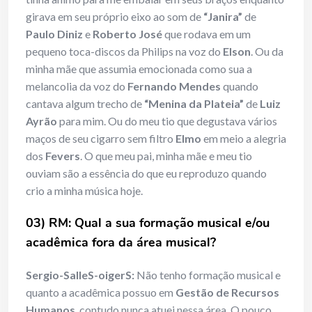
girava em seu próprio eixo ao som de
“Janira”
de
Paulo Diniz
e
Roberto José
que rodava em um
pequeno toca-discos da Philips na voz do
Elson
. Ou da
minha mãe que assumia emocionada como sua a
melancolia da voz do
Fernando Mendes
quando
cantava algum trecho de
“Menina da Plateia”
de
Luiz
Ayrão
para mim. Ou do meu tio que degustava vários
maços de seu cigarro sem filtro
Elmo
em meio a alegria
dos
Fevers
. O que meu pai, minha mãe e meu tio
ouviam são a essência do que eu reproduzo quando
crio a minha música hoje.
0
3) RM: Qual a
sua formação musical e/ou
acad
ê
mica fora da área musical?
Sergio-SalleS-oigerS:
Não tenho formação musical e
quanto a acadêmica possuo em
Gestão de Recursos
Humanos
, contudo nunca atuei nessa área. O pouco