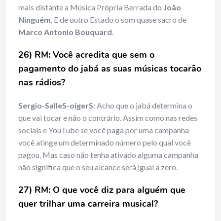
mais distante a Música Própria Berrada do
João
Ninguém
. E de outro Estado o som quase sacro de
Marco Antonio Bouquard
.
26) RM: Voc
ê acredita que sem o
pagamento do jab
á
as suas m
ú
sicas tocarão
nas r
á
dios?
Sergio-SalleS-oigerS:
Acho que o jabá determina o
que vai tocar e não o contrário. Assim como nas redes
sociais e YouTube se você paga por uma campanha
você atinge um determinado número pelo qual você
pagou. Mas caso não tenha ativado alguma campanha
não significa que o seu alcance será igual a zero.
27) RM: O que você diz para algu
é
m que
quer trilhar uma carreira musical?