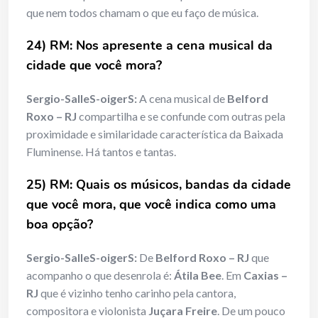
que nem todos chamam o que eu faço de música.
24) RM: Nos apresente a cena musical da
cidade que você
mora?
Sergio-SalleS-oigerS:
A cena musical de
Belford
Roxo – RJ
compartilha e se confunde com outras pela
proximidade e similaridade característica da Baixada
Fluminense. Há tantos e tantas.
25) RM: Quais os m
ú
sicos, bandas da cidade
que você
mora, que
voc
ê indica como uma
boa opçã
o?
Sergio-SalleS-oigerS:
De
Belford Roxo – RJ
que
acompanho o que desenrola é:
Átila Bee
. Em
Caxias –
RJ
que é vizinho tenho carinho pela cantora,
compositora e violonista
Juçara Freire
. De um pouco