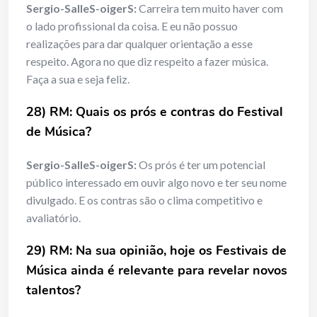
Sergio-SalleS-oigerS:
Carreira tem muito haver com
o lado profissional da coisa. E eu não possuo
realizações para dar qualquer orientação a esse
respeito. Agora no que diz respeito a fazer música.
Faça a sua e seja feliz.
28) RM: Quais os pr
ó
s e contras do Festival
de M
úsica?
Sergio-SalleS-oigerS:
Os prós é ter um potencial
público interessado em ouvir algo novo e ter seu nome
divulgado. E os contras são o clima competitivo e
avaliatório.
29) RM: Na sua opinião, hoje os Festivais de
M
ú
sica ainda
é
relevante para
revelar novos
talentos?