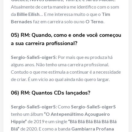
Atualmente de certa maneira me identifico com o som
da
Billie Eilish
… E me interessa muito o que o
Tim
Bernades
faz em carreira solo ou no
O Terno
.
0
5) RM: Quando, como e onde
você
come
ç
ou
a
sua carreira profissional?
Sergio-SalleS-oigerS:
Por mais que eu produza há
alguns anos. Não tenho uma carreira profissional.
Contudo o que me estimula a continuar é a necessidade
de criar. É um vício ao qual ainda não quero largar.
06) RM: Quantos CDs lanç
ados?
Sergio-SalleS-oigerS:
Como
Sergio-SalleS-oigerS
tenho um álbum
“O Antepenúltimo Açougueiro
Hippie”
de 2019 e um single
“Blá Blá Blá Blá Blá Blá
Blá”
de 2020. E como a banda
Gambiarra Profana