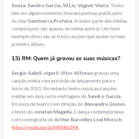
Souza, Sandro Garcia, Sil Lis, Vagner Vieira
. Todos
eles em algum momento tiveram poemas publicados
no zine
Gambiarra Profana
. A maior parte das minhas
composições são apenas de minha autoria. Um bom
exemplo disso são as treze canções que assino no meu
primeiro álbum.
13) RM:
Quem j
á
gravou as suas m
ú
sicas?
Sergio-SalleS-oigerS:
Vítor Affonso
gravou uma
canção minha com previsão de lançamento para o
início de 2021. No entanto tenho músicas/canções
minhas em dois curta-metragens do
Sandro Garcia
.
Em peça de teatro com direção do
Alexandre Gomes
e texto do
Jonatan Magella
. E dança contemporânea
com coreografia do
Arthur Barcellos Leal Morsch
:
https://youtu.be/2xNBjfBq5FA
.